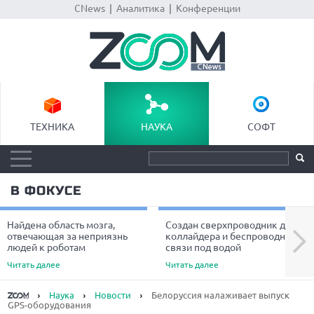
CNews
|
Аналитика
|
Конференции
ТЕХНИКА
НАУКА
СОФТ
В ФОКУСЕ
Найдена область мозга,
Создан сверхпроводник для
Next
отвечающая за неприязнь
коллайдера и беспроводной
людей к роботам
связи под водой
Читать далее
Читать далее
Наука
Новости
Белоруссия налаживает выпуск
GPS-оборудования