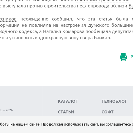
же выступала против строительства нефтепровода вблизи
Б
есников
неожиданно сообщил, что эта статья была с
ормация не повлияла на настроения думского большинст
Водного кодекса, а
Наталья Комарова
пообещала депутатам
тся установить водоохранную зону озера Байкал.
Р
КАТАЛОГ
ТЕХНОБЛОГ
5 – 2026
СТАТЬИ
СОФТ
НОВОСТИ
НАУКА
боты на нашем сайте. Продолжая использовать сайт, вы соглашаетесь