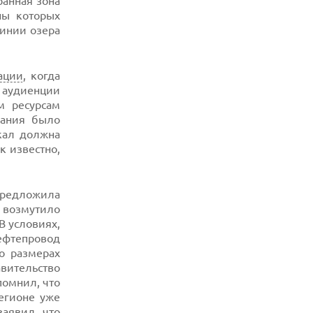
ранная зона
ны которых
линии озера
ации
, когда
я аудиенции
м ресурсам
вания было
кал должна
к известно,
предложила
 возмутило
В условиях,
нефтепровод
о размерах
вительство
омнил, что
егионе уже
аявил, что