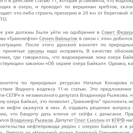
его в действие статью 11, которая установила, что водоох
ющих в озеро, и проходит по вершинам хребтов, скло
рещает
что-либо
строить примерно в 20 км от береговой 
ТО.
вие уже должны были уйти на одобрение в
Совет Федер
лава «Транснефти»
Семен Вайншток
в связи с этим добилс
итуацию. После этого думский комитет по природны
то принятые
законы
надо исправить. В качестве обосно
ния, где говорилось, что водоохранная зона озера Бай
йствующим законом «Об охране озера Байкал». Однако, ка
комитета по природным ресурсам Наталья Комарова 
ствие Водного кодекса 11-ю статью. Это предложение
ля-СЕПР
» и независимого депутата Владимира Рыжкова. «
ну озера Байкал, это позволит „Транснефти“ проложить 
н нефти окажутся в нем. А отдавать решение вопроса 
но, что бандиту дать ключи от сейфа с деньгами. Пра
ался
Владимир Рыжков
. Депутат
Олег Смолин
от
КПРФ
нап
роительства нефтепровода рядом с озером Байкал и в р
а. Депутат от «Народной воли»
Анатолий Грешневиков
з