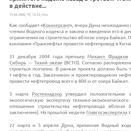
в действие...
13.04.2006, ЧТ, 13:33, Мск
Как сообщает «
Коммерсант
», вчера Дума неожиданно 
чтении Водного кодекса и закона о введении его в 
ограничения на строительство вблизи озера Байкал.
компании «Транснефть» провести нефтепровод в Китай
31 декабря 2004 года премьер
Михаил Фрадков
п
Сибирь
—
Тихий океан
(ВСТО). Согласно распоряжен
строиться поэтапно. В рамках проекта должно быть 
т нефти в год. Заказчиком и проектировщиком нефт
провести нефтепровод всего в 800 м от озера Байкал.
3 марта
Ростехнадзор
утвердил положительное за
экологическую экспертизу
технико-экономического
о
отношении строительства нефтепровода вблизи б
заключение). На прошлой неделе
Главгосэкспертиза
т
22 марта и 5 апреля Дума, принимая Водный кодек