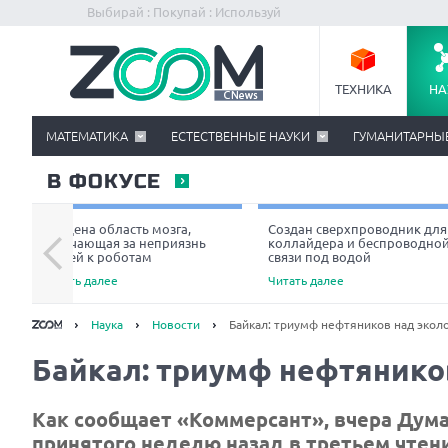
Выбирай : Покупай : Используй
ТЕХНИКА
НА
МАТЕМАТИКА
ЕСТЕСТВЕННЫЕ НАУКИ
ГУМАНИТАРНЫ
В ФОКУСЕ
Найдена область мозга,
Создан сверхпроводник для
отвечающая за неприязнь
коллайдера и беспроводно
людей к роботам
связи под водой
Читать далее
Читать далее
Наука
Новости
Байкал: триумф нефтяников над экол
Байкал: триумф нефтянико
Как сообщает «Коммерсант», вчера Дум
принятого неделю назад в третьем чтени