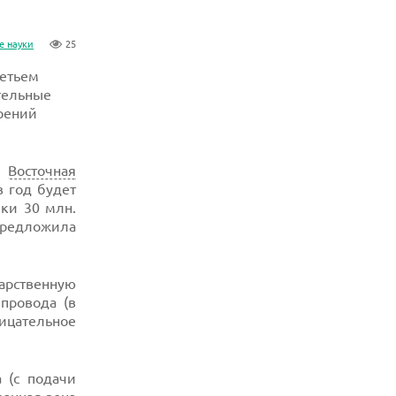
е науки
25
ретьем
тельные
ерений
а
Восточная
 год будет
ки 30 млн.
 предложила
арственную
провода (в
ицательное
 (с подачи