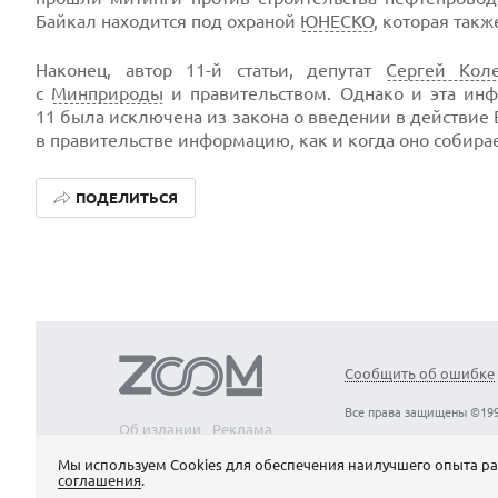
Байкал находится под охраной
ЮНЕСКО
, которая так
Наконец, автор 11-й статьи, депутат
Сергей Кол
с
Минприроды
и правительством. Однако и эта инф
11 была исключена из закона о введении в действие 
в правительстве информацию, как и когда оно собирае
ПОДЕЛИТЬСЯ
Сообщить об ошибке
Все права защищены ©199
Об издании
Реклама
Вакансии
Контакты
Мы используем Сookies для обеспечения наилучшего опыта ра
соглашения
.