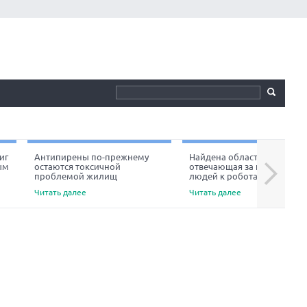
иг
Антипирены по-прежнему
Найдена область мозга,
ым
остаются токсичной
отвечающая за неприязнь
Next
проблемой жилищ
людей к роботам
Читать далее
Читать далее