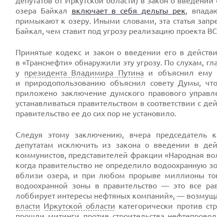
депутатов от Иркутской области) в закон о введении 
озера Байкал
включает в себя дельты рек
, впада
примыкают к озеру. Иными словами, эта статья зап
Байкал, чем ставит под угрозу реализацию проекта ВС
Принятые кодекс и закон о введении его в дейст
в «Транснефти» обнаружили эту угрозу. По слухам, г
у
президента Владимира Путина
и объяснил ему с
и природопользованию объяснил совету Думы, ч
приложено заключение думского правового управле
устанавливаться правительством в соответствии с де
правительство ее до сих пор не установило.
Следуя этому заключению, вчера председатель 
депутатам исключить из закона о введении в дей
коммунистов, представителей фракции «Народная
во
когда правительство не определило водоохранную зо
вблизи озера, и при любом прорыве миллионы тон
водоохранной зоны в правительство — это все рав
лоббирует интересы нефтяных компаний», — возмущ
власти
Иркутской области
категорически против ст
прошли митинги против строительства нефтепровод