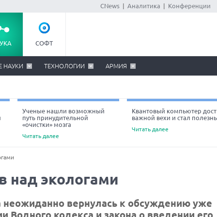
CNews
|
Аналитика
|
Конференции
УКА
СОФТ
Е НАУКИ
ТЕХНОЛОГИИ
АРМИЯ
Ученые нашли возможный
Квантовый компьютер дост
й
путь принудительной
важной вехи и стал полезн
«очистки» мозга
Читать далее
Читать далее
огами
в над экологами
а неожиданно вернулась к обсуждению уже
и Водного кодекса и закона о введении его