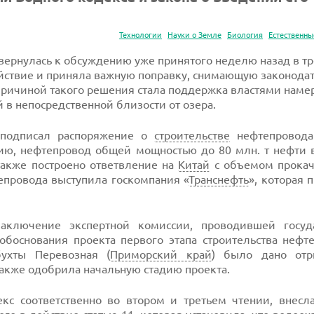
Технологии
Науки о Земле
Биология
Естественны
вернулась к обсуждению уже принятого неделю назад в т
действие и приняла важную поправку, снимающую законода
 Причиной такого решения стала поддержка властями нам
 в непосредственной близости от озера.
одписал распоряжение о
строительстве
нефтепровод
ию, нефтепровод общей мощностью до 80 млн. т нефти в
также построено ответвление на
Китай
с объемом прокач
епровода выступила госкомпания «
Транснефть
», которая
ключение экспертной комиссии, проводившей госуд
боснования проекта первого этапа строительства нефте
ухты Перевозная (
Приморский край
) было дано отр
акже одобрила начальную стадию проекта.
с соответственно во втором и третьем чтении, внесла