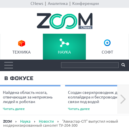
CNews
|
Аналитика
|
Конференции
ТЕХНИКА
НАУКА
СОФТ
В ФОКУСЕ
Найдена область мозга,
Создан сверхпроводник для
Next
отвечающая за неприязнь
коллайдера и беспроводной
людей к роботам
связи под водой
Читать далее
Читать далее
Наука
Новости
"Авиастар-СП" выпустил новый
модернизированный самолет ТУ-204-300