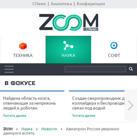
CNews
|
Аналитика
|
Конференции
ТЕХНИКА
НАУКА
СОФТ
В ФОКУСЕ
Найдена область мозга,
Создан сверхпроводник для
Next
отвечающая за неприязнь
коллайдера и беспроводной
людей к роботам
связи под водой
Читать далее
Читать далее
Наука
Новости
Авиапром России уверенно
двинулся вспять