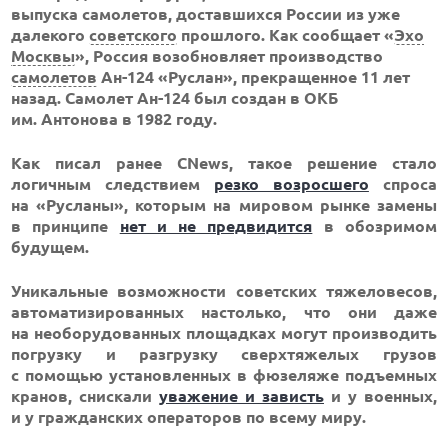
выпуска самолетов, доставшихся России из уже
далекого
советского
прошлого. Как сообщает «
Эхо
Москвы
», Россия возобновляет производство
самолетов
Ан-124 «Руслан», прекращенное 11 лет
назад. Самолет Ан-124 был создан в ОКБ
им. Антонова в 1982 году.
Как писал ранее CNews, такое решение стало
логичным следствием
резко возросшего
спроса
на «Русланы», которым на мировом рынке замены
в принципе
нет и не предвидится
в обозримом
будущем.
Уникальные возможности советских тяжеловесов,
автоматизированных настолько, что они даже
на необорудованных площадках могут производить
погрузку и разгрузку сверхтяжелых грузов
с помощью установленных в фюзеляже подъемных
кранов, снискали
уважение и зависть
и у военных,
и у гражданских операторов по всему миру.