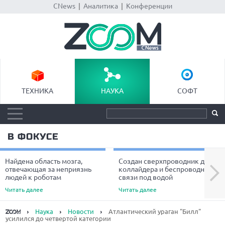
CNews
|
Аналитика
|
Конференции
ТЕХНИКА
НАУКА
СОФТ
В ФОКУСЕ
Найдена область мозга,
Создан сверхпроводник для
Next
отвечающая за неприязнь
коллайдера и беспроводной
людей к роботам
связи под водой
Читать далее
Читать далее
Наука
Новости
Атлантический ураган "Билл"
усилился до четвертой категории