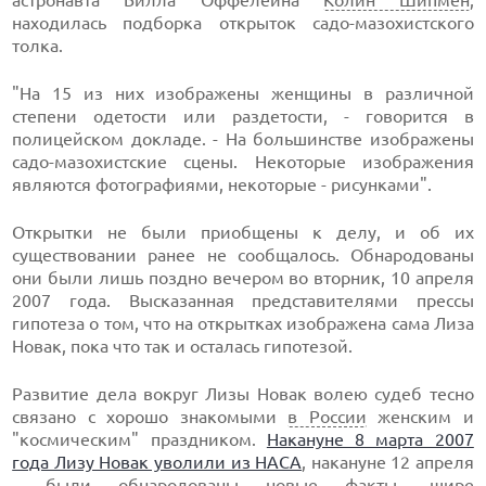
астронавта Билла Оффелейна
Колин Шипмен
,
находилась подборка открыток садо-мазохистского
толка.
"На 15 из них изображены женщины в различной
степени одетости или раздетости, - говорится в
полицейском докладе. - На большинстве изображены
садо-мазохистские сцены. Некоторые изображения
являются фотографиями, некоторые - рисунками".
Открытки не были приобщены к делу, и об их
существовании ранее не сообщалось. Обнародованы
они были лишь поздно вечером во вторник, 10 апреля
2007 года. Высказанная представителями прессы
гипотеза о том, что на открытках изображена сама Лиза
Новак, пока что так и осталась гипотезой.
Развитие дела вокруг Лизы Новак волею судеб тесно
связано с хорошо знакомыми
в России
женским и
"космическим" праздником.
Накануне 8 марта 2007
года Лизу Новак уволили из НАСА
, накануне 12 апреля
- были обнародованы новые факты, шире