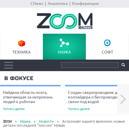
CNews
|
Аналитика
|
Конференции
ТЕХНИКА
НАУКА
СОФТ
В ФОКУСЕ
Найдена область мозга,
Создан сверхпроводник для
Next
отвечающая за неприязнь
коллайдера и беспроводной
людей к роботам
связи под водой
Читать далее
Читать далее
Наука
Новости
Астронавт нашего времени: новые
детали последней "миссии" Новак