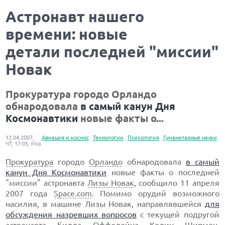
Астронавт нашего
времени: новые
детали последней "миссии"
Новак
Прокуратура городо Орландо
обнародовала
в самый канун Дня
Космонавтики
новые факты о...
12.04.2007,
Авиация и космос
Технологии
Психология
Гуманитарные науки
ЧТ, 17:05, Мск
Прокуратура
городо
Орландо
обнародовала
в самый
канун Дня Космонавтики
новые факты о последней
"миссии" астронавта
Лизы Новак
, сообщило 11 апреля
2007 года
Space.com
. Помимо орудий возможного
насилия, в машине Лизы Новак, направлявшейся
для
обсуждения назревших вопросов
с текущей подругой