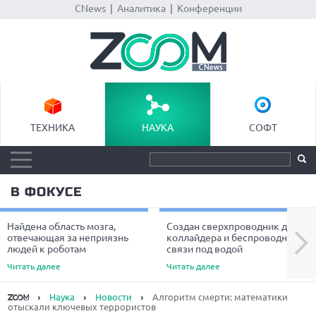
CNews
|
Аналитика
|
Конференции
ТЕХНИКА
НАУКА
СОФТ
В ФОКУСЕ
Найдена область мозга,
Создан сверхпроводник для
Next
отвечающая за неприязнь
коллайдера и беспроводной
людей к роботам
связи под водой
Читать далее
Читать далее
Наука
Новости
Алгоритм смерти: математики
отыскали ключевых террористов