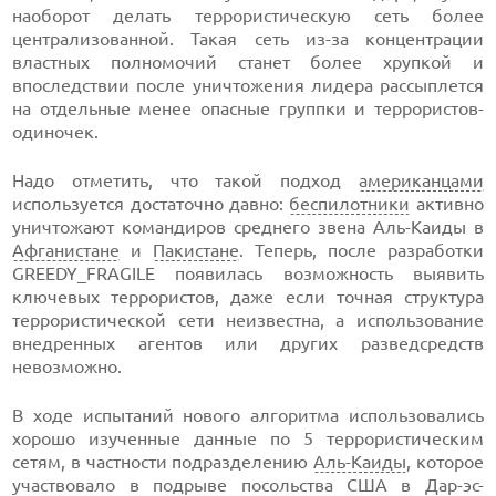
наоборот делать террористическую сеть более
централизованной. Такая сеть из-за концентрации
властных полномочий станет более хрупкой и
впоследствии после уничтожения лидера рассыплется
на отдельные менее опасные группки и террористов-
одиночек.
Надо отметить, что такой подход
американцами
используется достаточно давно:
беспилотники
активно
уничтожают командиров среднего звена Аль-Каиды в
Афганистане
и
Пакистане
. Теперь, после разработки
GREEDY_FRAGILE появилась возможность выявить
ключевых террористов, даже если точная структура
террористической сети неизвестна, а использование
внедренных агентов или других разведсредств
невозможно.
В ходе испытаний нового алгоритма использовались
хорошо изученные данные по 5 террористическим
сетям, в частности подразделению
Аль-Каиды
, которое
участвовало в подрыве посольства США в Дар-эс-