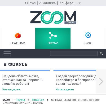
CNews
|
Аналитика
|
Конференции
ТЕХНИКА
НАУКА
СОФТ
В ФОКУСЕ
Найдена область мозга,
Создан сверхпроводник для
Next
отвечающая за неприязнь
коллайдера и беспроводной
людей к роботам
связи под водой
Читать далее
Читать далее
Наука
Новости
62 года назад состоялось первое
испытание атомной бомбы