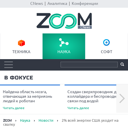
CNews
|
Аналитика
|
Конференции
ТЕХНИКА
НАУКА
СОФТ
В ФОКУСЕ
Найдена область мозга,
Создан сверхпроводник для
Next
отвечающая за неприязнь
коллайдера и беспроводной
людей к роботам
связи под водой
Читать далее
Читать далее
Наука
Новости
2% всей энергии США уходит на
свалку