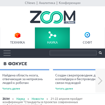
CNews
|
Аналитика
|
Конференции
ТЕХНИКА
НАУКА
СОФТ
В ФОКУСЕ
Найдена область мозга,
Создан сверхпроводник для
Next
отвечающая за неприязнь
коллайдера и беспроводной
людей к роботам
связи под водой
Читать далее
Читать далее
Наука
Новости
21-22 апреля пройдет
конференция "Стандарты в проектах современных