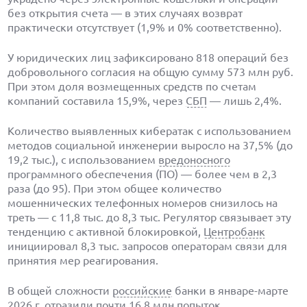
без открытия счета — в этих случаях возврат
практически отсутствует (1,9% и 0% соответственно).
У юридических лиц зафиксировано 818 операций без
добровольного согласия на общую сумму 573 млн руб.
При этом доля возмещенных средств по счетам
компаний составила 15,9%, через
СБП
— лишь 2,4%.
Количество выявленных кибератак с использованием
методов социальной инженерии выросло на 37,5% (до
19,2 тыс.), с использованием
вредоносного
программного обеспечения (ПО) — более чем в 2,3
раза (до 95). При этом общее количество
мошеннических телефонных номеров снизилось на
треть — с 11,8 тыс. до 8,3 тыс. Регулятор связывает эту
тенденцию с активной блокировкой,
Центробанк
инициировал 8,3 тыс. запросов операторам связи для
принятия мер реагирования.
В общей сложности
российские
банки в январе-марте
2026 г. отразили почти 16,8 млн попыток