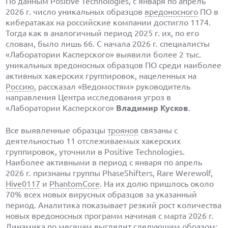
По данным Positive Technologies, с января по апрель
2026 г. число уникальных образцов
вредоносного
ПО в
кибератаках на российские компании достигло 1174.
Тогда как в аналогичный период 2025 г. их, по его
словам, было лишь 66. С начала 2026 г. специалисты
«Лаборатории Касперского» выявили более 2 тыс.
уникальных вредоносных образцов ПО среди наиболее
активных хакерских группировок, нацеленных на
Россию
, рассказал «Ведомостям» руководитель
направления Центра исследования угроз в
«Лаборатории Касперского»
Владимир Кусков
.
Все выявленные образцы
троянов
связаны с
деятельностью 11 отслеживаемых хакерских
группировок, уточнили в Positive Technologies.
Наиболее активными в период с января по апрель
2026 г. признаны группы PhaseShifters, Rare Werewolf,
Hive0117
и
PhantomCore
. На их долю пришлось около
70% всех новых вирусных образцов за указанный
период. Аналитика показывает резкий рост количества
новых вредоносных программ начиная с марта 2026 г.
Динамика по месяцам выглядит следующим образом: