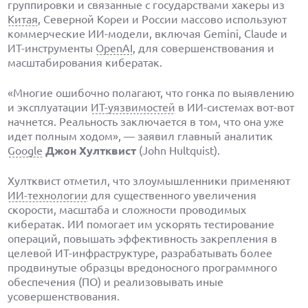
группировки и связанные с государствами хакеры из
Китая
, Северной Кореи и России массово используют
коммерческие ИИ-модели, включая Gemini, Claude и
ИТ-инструменты
OpenAI
, для совершенствования и
масштабирования кибератак.
«Многие ошибочно полагают, что гонка по выявлению
и эксплуатации
ИТ-уязвимостей
в ИИ-системах вот-вот
начнется. Реальность заключается в том, что она уже
идет полным ходом», — заявил главный аналитик
Google
Джон Хултквист
(John Hultquist).
Хултквист отметил, что злоумышленники применяют
ИИ-технологии
для существенного увеличения
скорости, масштаба и сложности проводимых
кибератак. ИИ помогает им ускорять тестирование
операций, повышать эффективность закрепления в
целевой ИТ-инфраструктуре, разрабатывать более
продвинутые образцы вредоносного программного
обеспечения (ПО) и реализовывать иные
усовершенствования.