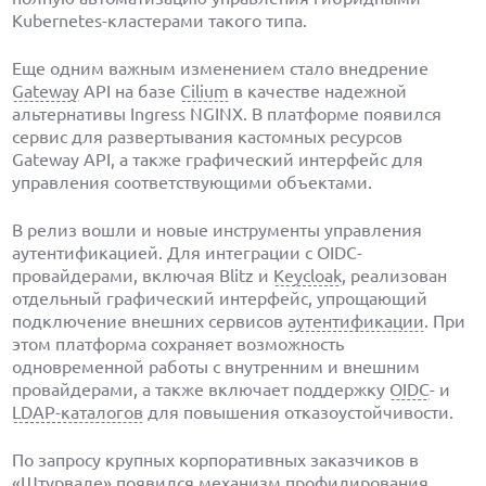
Kubernetes-кластерами такого типа.
Еще одним важным изменением стало внедрение
Gateway
API на базе
Cilium
в качестве надежной
альтернативы Ingress NGINX. В платформе появился
сервис для развертывания кастомных ресурсов
Gateway API, а также графический интерфейс для
управления соответствующими объектами.
В релиз вошли и новые инструменты управления
аутентификацией. Для интеграции с OIDC-
провайдерами, включая Blitz и
Keycloak
, реализован
отдельный графический интерфейс, упрощающий
подключение внешних сервисов
аутентификации
. При
этом платформа сохраняет возможность
одновременной работы с внутренним и внешним
провайдерами, а также включает поддержку
OIDC
- и
LDAP-каталогов
для повышения отказоустойчивости.
По запросу крупных корпоративных заказчиков в
«Штурвале» появился механизм профилирования