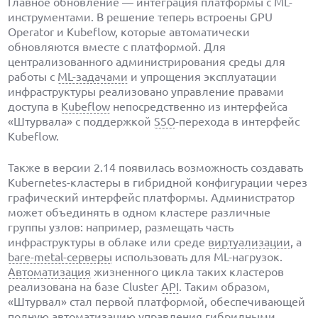
Главное обновление — интеграция платформы с ML-
инструментами. В решение теперь встроены GPU
Operator и Kubeflow, которые автоматически
обновляются вместе с платформой. Для
централизованного администрирования среды для
работы с
ML-задачами
и упрощения эксплуатации
инфраструктуры реализовано управление правами
доступа в
Kubeflow
непосредственно из интерфейса
«Штурвала» с поддержкой
SSO
-перехода в интерфейс
Kubeflow.
Также в версии 2.14 появилась возможность создавать
Kubernetes-кластеры в гибридной конфигурации через
графический интерфейс платформы. Администратор
может объединять в одном кластере различные
группы узлов: например, размещать часть
инфраструктуры в облаке или среде
виртуализации
, а
bare-metal-серверы
использовать для ML-нагрузок.
Автоматизация
жизненного цикла таких кластеров
реализована на базе Cluster
API
. Таким образом,
«Штурвал» стал первой платформой, обеспечивающей
полную автоматизацию управления гибридными