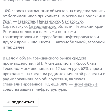
10% спроса гражданских объектов на средства защиты
от
беспилотников
приходится на регионы
Поволжья
и
Урал
—
Татарстан
,
Пензенскую
,
Самарскую
,
Саратовскую,
Свердловскую
области, Пермский край.
Регионы являются важными центрами
транспортировки и переработки нефтепродуктов и
другой промышленности —
автомобильной
, аграрной
и так далее.
В целом объем гражданского рынка средств
противодействия БПЛА специалисты «Кросс Скай
Технолоджис» оценивают в 12 млрд руб. 62% спроса
приходится на средства радиотехнической разведки и
радиолокационного обнаружения, включая
специализированное ПО, еще 38% —
инженерные
средства защиты инфраструктуры.
ПОДЕЛИТЬСЯ