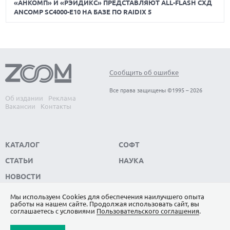
«АНКОМП» И «РЭЙДИКС» ПРЕДСТАВЛЯЮТ ALL-FLASH СХД
ANCOMP SC4000-E10 НА БАЗЕ ПО RAIDIX 5
Сообщить об ошибке
Все права защищены ©1995 – 2026
Об издании
Реклама
Вакансии
Контакты
КАТАЛОГ
СОФТ
СТАТЬИ
НАУКА
НОВОСТИ
Мы используем Сookies для обеспечения наилучшего опыта
работы на нашем сайте. Продолжая использовать сайт, вы
ПОДПИШИТЕСЬ НА НАС
соглашаетесь с условиями
Пользовательского соглашения
.
ЯНДЕКС.ДЗЕН