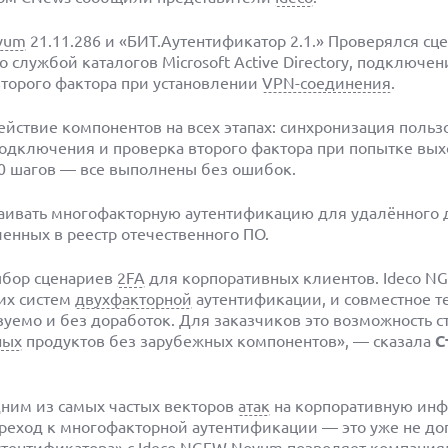
vum
21.11.286 и «БИТ.Аутентификатор 2.1.» Проверялся сц
службой каталогов Microsoft Active Directory, подключен
торого фактора при установлении
VPN-соединения
.
йствие компонентов на всех этапах: синхронизация польз
одключения и проверка второго фактора при попытке выхо
0 шагов — все выполнены без ошибок.
аивать многофакторную аутентификацию для удалённого д
енных в реестр отечественного ПО.
ыбор сценариев
2FA
для корпоративных клиентов. Ideco 
их систем
двухфакторной
аутентификации, и совместное т
зуемо и без доработок. Для заказчиков это возможность с
ных
продуктов без зарубежных компонентов», — сказала
С
дним из самых частых векторов
атак
на корпоративную инфр
ереход к многофакторной аутентификации — это уже не д