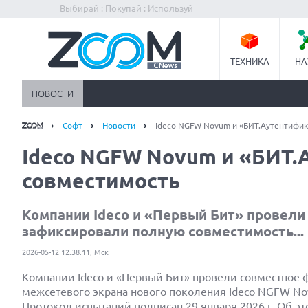
Выбирай : Покупай : Используй
ТЕХНИКА
НА
НОВОСТИ
Софт
Новости
Ideco NGFW Novum и «БИТ.Аутентифик
Ideco NGFW Novum и «БИТ.
совместимость
Компании Ideco и «Первый Бит» провели
зафиксировали полную совместимость...
2026-05-12 12:38:11, Мск
Компании Ideco и «Первый Бит» провели совместное 
межсетевого экрана нового поколения Ideco NGFW N
Протокол испытаний подписан 29 января 2026 г. Об 