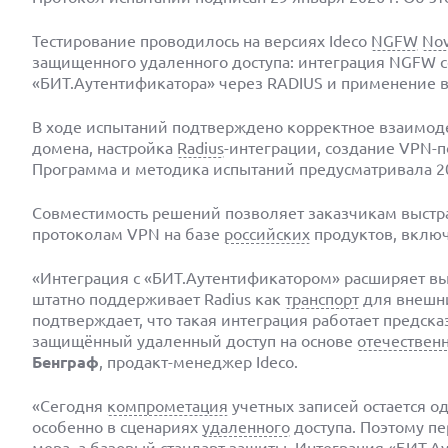
Тестирование проводилось на версиях Ideco
NGFW
No
защищенного удаленного доступа: интеграция NGFW со 
«БИТ.Аутентификатора» через RADIUS и применение в
В ходе испытаний подтверждено корректное взаимоде
домена, настройка
Radius
-интеграции, создание VPN-п
Программа и методика испытаний предусматривала 2
Совместимость решений позволяет заказчикам выстр
протоколам VPN на базе
российских
продуктов, включ
«Интеграция с «БИТ.Аутентификатором» расширяет в
штатно поддерживает Radius как
транспорт
для внешн
подтверждает, что такая интеграция работает предска
защищённый удаленный доступ на основе
отечествен
Бенграф
, продакт-менеджер Ideco.
«Сегодня
компрометация
учетных записей остается о
особенно в сценариях
удаленного
доступа. Поэтому п