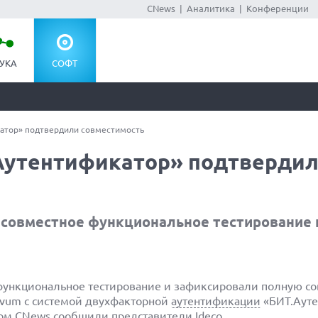
CNews
|
Аналитика
|
Конференции
УКА
СОФТ
атор» подтвердили совместимость
Аутентификатор» подтверди
 совместное функциональное тестирование 
функциональное тестирование и зафиксировали полную с
ovum с системой двухфакторной
аутентификации
«БИТ.Ауте
этом CNews сообщили представители
Ideco
.