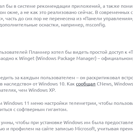
л бы в системе рекомендации приложений, а также поми
м окне, а не как это реализовано сейчас. В современных 
», часть до сих пор не перенесена из «Панели управления»
дополнительные оснастки, например, msconfig.
ьзователей Пламмер хотел бы видеть простой доступ к «
 заодно к Winget (Windows Package Manager) – официально
едить за каждым пользователем – он раскритиковал встр
 наследство» от Windows 10. Как
сообщал
CNews, Windows
вателях, чем Windows XP.
 Windows 11 меню настройки телеметрии, чтобы пользова
иться с софтверным гигантом.
но умны, чтобы при установке Windows им была предоставл
ю и профилем на сайте записью Microsoft, учитывая преи