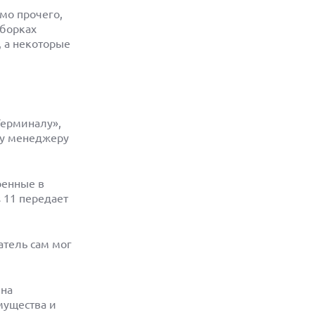
мо прочего,
сборках
, а некоторые
Терминалу»,
му менеджеру
оенные в
 11 передает
тель сам мог
ена
мущества и