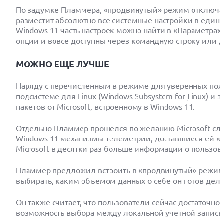
По задумке Пламмера, «продвинутый» режим отключа
разместит абсолютно все системные настройки в едино
Windows 11 часть настроек можно найти в «Параметрах
опции и вовсе доступны через командную строку или 
МОЖНО ЕЩЕ ЛУЧШЕ
Наряду с перечисленным в режиме для уверенных пол
подсистеме для Linux (
Windows
Subsystem for
Linux
) и
пакетов от
Microsoft
, встроенному в Windows 11.
Отдельно Пламмер прошелся по желанию Microsoft сл
Windows 11 механизмы телеметрии, доставшиеся ей «в
Microsoft в десятки раз больше информации о пользо
Пламмер предложил встроить в «продвинутый» режим
выбирать, каким объемом данных о себе он готов дел
Он также считает, что пользователи сейчас достаточ
возможность выбора между локальной учетной запись