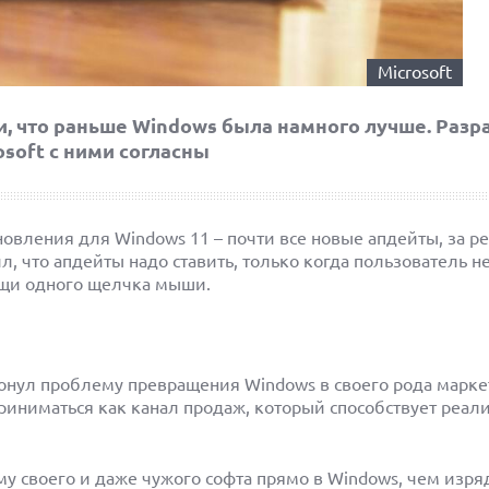
Microsoft
, что раньше Windows была намного лучше. Разр
osoft с ними согласны
овления для Windows 11 – почти все новые апдейты, за р
, что апдейты надо ставить, только когда пользователь не
мощи одного щелчка мыши.
онул проблему превращения Windows в своего рода марке
приниматься как канал продаж, который способствует реал
у своего и даже чужого софта прямо в Windows, чем изря