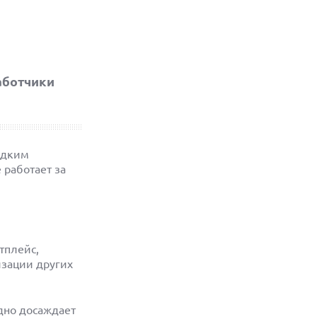
аботчики
едким
 работает за
тплейс,
изации других
дно досаждает