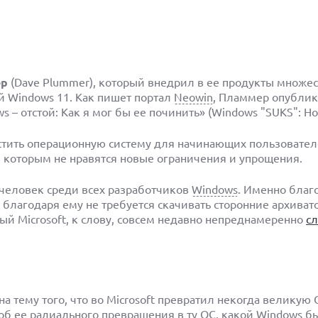
ер
(Dave Plummer), который внедрил в ее продукты множе
й Windows 11. Как пишет портал
Neowin
, Пламмер опублик
 отстой: Как я мог бы ее починить» (Windows "SUKS": How I
остить операционную систему для начинающих пользовате
 которым не нравятся новые ограничения и упрощения.
человек среди всех разработчиков
Windows
. Именно благ
, благодаря ему не требуется скачивать сторонние архиват
ый Microsoft, к слову, совсем недавно непреднамеренно
с
 тему того, что во Microsoft превратил некогда великую
об ее радиального превращения в ту ОС, какой Windows б