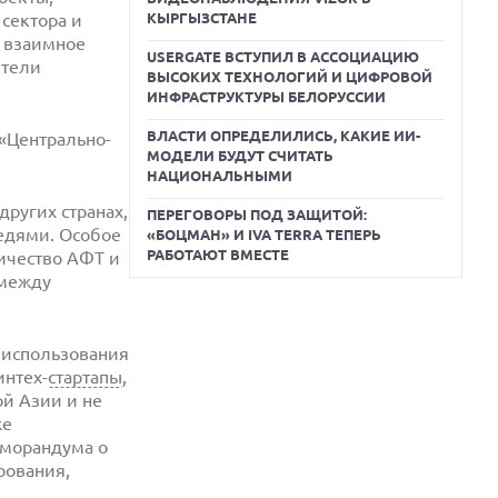
сектора и
КЫРГЫЗСТАНЕ
т взаимное
USERGATE ВСТУПИЛ В АССОЦИАЦИЮ
ители
ВЫСОКИХ ТЕХНОЛОГИЙ И ЦИФРОВОЙ
ИНФРАСТРУКТУРЫ БЕЛОРУССИИ
ВЛАСТИ ОПРЕДЕЛИЛИСЬ, КАКИЕ ИИ-
 «Центрально-
МОДЕЛИ БУДУТ СЧИТАТЬ
НАЦИОНАЛЬНЫМИ
других странах,
ПЕРЕГОВОРЫ ПОД ЗАЩИТОЙ:
дями. Особое
«БОЦМАН» И IVA TERRA ТЕПЕРЬ
РАБОТАЮТ ВМЕСТЕ
ичество АФТ и
 между
 использования
интех-
стартапы
,
й Азии и не
же
еморандума о
рования,