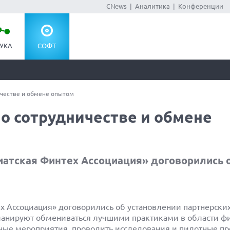
CNews
|
Аналитика
|
Конференции
УКА
СОФТ
честве и обмене опытом
о сотрудничестве и обмене
иатская Финтех Ассоциация» договорились 
х Ассоциация» договорились об установлении партнерски
планируют обмениваться лучшими практиками в области ф
ные мероприятия, проводить исследования и пилотные пр