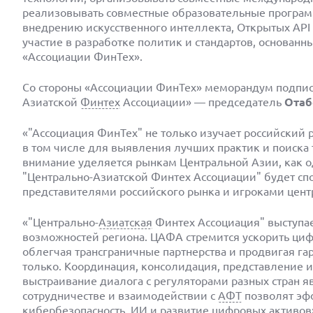
реализовывать совместные образовательные програ
внедрению искусственного интеллекта, Открытых API
участие в разработке политик и стандартов, основан
«Ассоциации ФинТех».
Со стороны «Ассоциации ФинТех» меморандум подпи
Азиатской
Финтех
Ассоциации» — председатель
Отаб
«"Ассоциация ФинТех" не только изучает российский 
в том числе для выявления лучших практик и поиск
внимание уделяется рынкам Центральной Азии, как о
"Центрально-Азиатской Финтех Ассоциации" будет с
представителями российского рынка и игроками центр
«"Центрально-
Азиатская
Финтех Ассоциация" выступа
возможностей региона. ЦАФА стремится ускорить ци
облегчая трансграничные партнерства и продвигая г
только. Координация, консолидация, представление и
выстраивание диалога с регуляторами разных стран 
сотрудничестве и взаимодействии с
АФТ
позволят эф
кибербезопасность
, ИИ и развитие цифровых активов