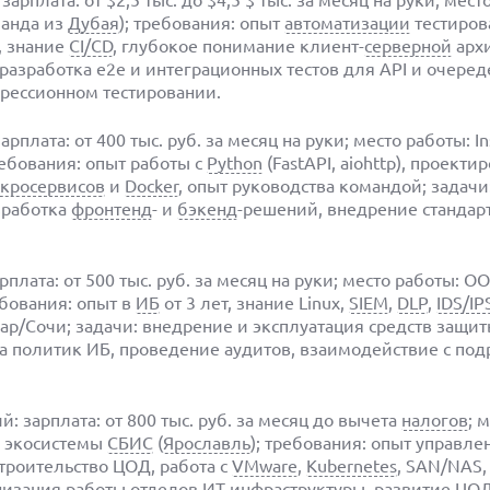
зарплата: от $2,5 тыс. до $4,5 $ тыс. за месяц на руки; мест
манда из
Дубая
); требования: опыт
автоматизации
тестиров
, знание
CI/CD
, глубокое понимание клиент-
серверной
архи
 разработка e2e и интеграционных тестов для API и очеред
егрессионном тестировании.
рплата: от 400 тыс. руб. за месяц на руки; место работы: In
ребования: опыт работы с
Python
(FastAPI, aiohttp), проекти
кросервисов
и
Docker
, опыт руководства командой; задачи
зработка
фронтенд
- и
бэкенд
-решений, внедрение стандар
лата: от 500 тыс. руб. за месяц на руки; место работы: О
ебования: опыт в
ИБ
от 3 лет, знание Linux,
SIEM
,
DLP
,
IDS/IP
дар/Сочи; задачи: внедрение и эксплуатация средств защи
а политик ИБ, проведение аудитов, взаимодействие с по
зарплата: от 800 тыс. руб. за месяц до вычета
налогов
; 
к экосистемы
СБИС
(
Ярославль
); требования: опыт управле
троительство ЦОД, работа с
VMware
,
Kubernetes
, SAN/NAS,
анизация работы отделов
ИТ-инфраструктуры
, развитие
ЦОД