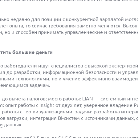
ьно недавно для позиции с конкурентной зарплатой могло
лет опыта, то сейчас требования заметно меняются. Высо
и, но и способен принимать управленческие и ответствен
атить большие деньги
о работодатели ищут специалистов с высокой экспертизой
ния до разработки, информационной безопасности и управ
нными технологиями, но и умение эффективно взаимодейс
 меняющимся задачам.
яц, до вычета налогов; место работы: LIAN — системный инте
 опыт работы с Insight от двух лет, уверенное владение P
т работы с гео-визуализациями; задачи: разработка интер
птов загрузки, интеграция BI-систем с источниками данных,
и
данных.