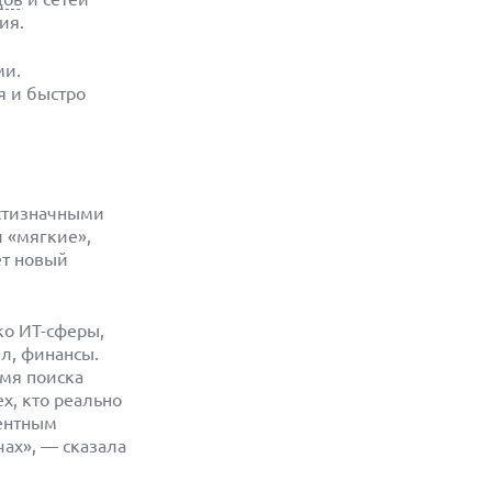
ия.
ми.
я и быстро
стизначными
и «мягкие»,
ет новый
ко ИТ-сферы,
йл, финансы.
емя поиска
х, кто реально
рентным
ах», — сказала