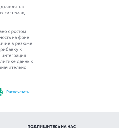
едъявлять к
х системах,
ано с ростом
ность на фоне
ичие в резюме
прибавку к
 интеграция
налитике данных
значительно
Распечатать
ПОДПИШИТЕСЬ НА НАС