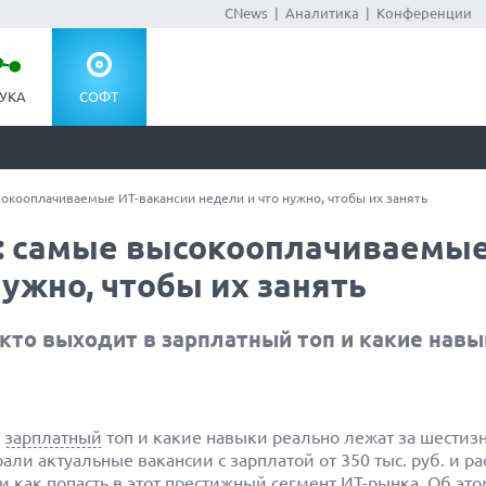
CNews
|
Аналитика
|
Конференции
УКА
СОФТ
сокооплачиваемые ИТ-вакансии недели и что нужно, чтобы их занять
т: самые высокооплачиваемы
нужно, чтобы их занять
 кто выходит в зарплатный топ и какие нав
в
зарплатный
топ и какие навыки реально лежат за шести
али актуальные вакансии с зарплатой от 350 тыс. руб. и ра
 как попасть в этот престижный сегмент ИТ-рынка. Об эт