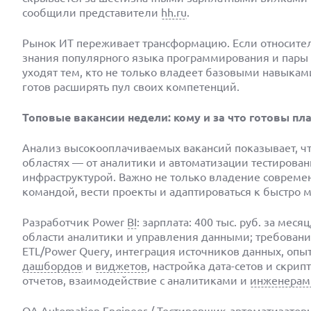
сообщили представители
hh.ru
.
Рынок ИТ переживает трансформацию. Если относител
знания популярного языка программирования и пары 
уходят тем, кто не только владеет базовыми навыкам
готов расширять пул своих компетенций.
Топовые вакансии недели: кому и за что готовы пл
Анализ высокооплачиваемых вакансий показывает, чт
областях — от аналитики и автоматизации тестирова
инфраструктурой. Важно не только владение совреме
командой, вести проекты и адаптироваться к быстро
Разработчик Power
BI
: зарплата: 400 тыс. руб. за мес
области аналитики и управления данными; требования:
ETL/Power Query, интеграция источников данных, опы
дашбордов
и
виджетов
, настройка дата-сетов и скри
отчетов, взаимодействие с аналитиками и
инженерам