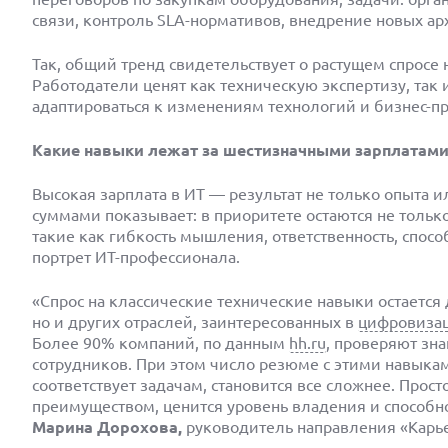
связи, контроль SLA-нормативов, внедрение новых ар
Так, общий тренд свидетельствует о растущем спрос
Работодатели ценят как техническую экспертизу, так 
адаптироваться к изменениям технологий и бизнес-пр
Какие навыки лежат за шестизначными зарплатам
Высокая зарплата в ИТ — результат не только опыта 
суммами показывает: в приоритете остаются не только
такие как гибкость мышления, ответственность, способ
портрет ИТ-профессионала.
«Спрос на классические технические навыки остаетс
но и других отраслей, заинтересованных в
цифровиза
Более 90% компаний, по данным
hh.ru
, проверяют зн
сотрудников. При этом число резюме с этими навыками
соответствует задачам, становится все сложнее. Про
преимуществом, ценится уровень владения и способно
Марина Дорохова,
руководитель направления «Карье