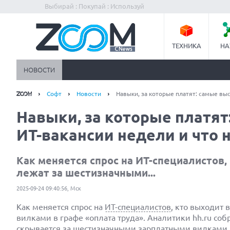
Выбирай : Покупай : Используй
ТЕХНИКА
НА
НОВОСТИ
Софт
Новости
Навыки, за которые платят: самые вы
Навыки, за которые платя
ИТ-вакансии недели и что 
Как меняется спрос на ИТ-специалистов,
лежат за шестизначными...
2025-09-24 09:40:56, Мск
Как меняется спрос на
ИТ-специалистов
, кто выходит 
вилками в графе «оплата труда». Аналитики hh.ru собр
скрывается за шестизначными зарплатными вилками и