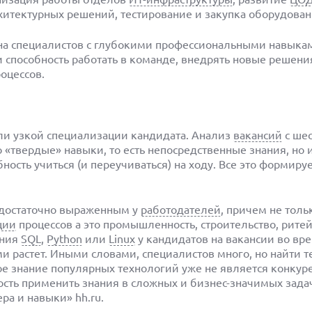
хитектурных решений, тестирование и закупка оборудован
е на специалистов с глубокими профессиональными навыка
и способность работать в команде, внедрять новые решени
оцессов.
и
или узкой специализации кандидата. Анализ
вакансий
с ше
 «твердые» навыки, то есть непосредственные знания, но 
ность учиться (и переучиваться) на ходу. Все это формиру
я достаточно выраженным у
работодателей
, причем не толь
ции
процессов а это промышленность, строительство, рите
ания
SQL
,
Python
или
Linux
у кандидатов на вакансии во вр
 растет. Иными словами, специалистов много, но найти те
стое знание популярных технологий уже не является конку
сть применить знания в сложных и бизнес-значимых задач
ра и навыки» hh.ru.