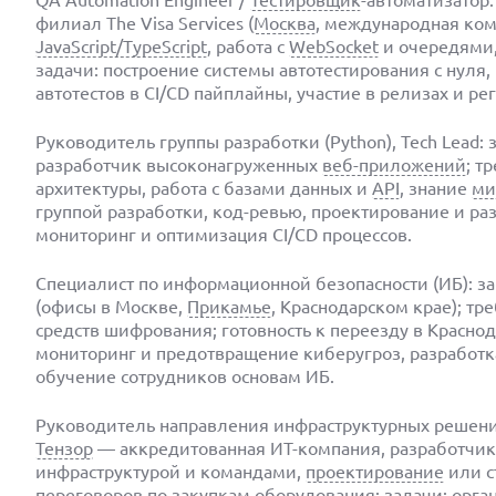
QA Automation Engineer /
Тестировщик
-автоматизатор: 
филиал The Visa Services (
Москва
, международная ко
JavaScript/TypeScript
, работа с
WebSocket
и очередями
задачи: построение системы автотестирования с нуля,
автотестов в CI/CD пайплайны, участие в релизах и р
Руководитель группы разработки (Python), Tech Lead: за
разработчик высоконагруженных
веб-приложений
; т
архитектуры, работа с базами данных и
API
, знание
ми
группой разработки, код-ревью, проектирование и ра
мониторинг и оптимизация CI/CD процессов.
Специалист по информационной безопасности (ИБ): зарп
(офисы в Москве,
Прикамье
, Краснодарском крае); тр
средств шифрования; готовность к переезду в Красно
мониторинг и предотвращение киберугроз, разработк
обучение сотрудников основам ИБ.
Руководитель направления инфраструктурных решений: 
Тензор
— аккредитованная ИТ-компания, разработчи
инфраструктурой и командами,
проектирование
или с
переговоров по закупкам оборудования; задачи: орг