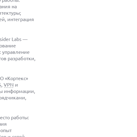
о работы:
ания на
тектуры;
ей, интеграция
sider Labs —
рование
: управление
тов разработки,
ОО «Кортекс»
S
,
VPN
и
ты информации,
дрядчиками,
место работы:
ния
 опыт
ов
и сетей