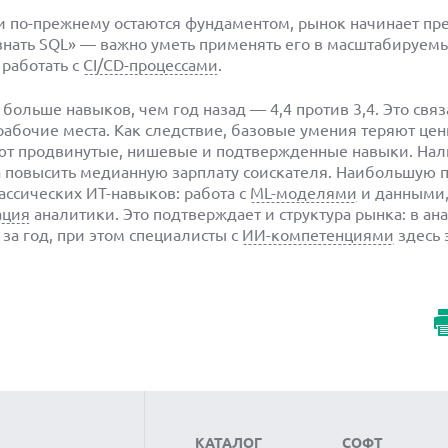
ии по-прежнему остаются фундаментом, рынок начинает пр
знать SQL» — важно уметь применять его в масштабируемы
 работать с
CI/CD-процессами
.
больше навыков, чем год назад — 4,4 против 3,4. Это связ
абочие места. Как следствие, базовые умения теряют цен
ют продвинутые, нишевые и подтвержденные навыки. Нал
 повысить медианную зарплату соискателя. Наибольшую 
ассических ИТ-навыков: работа с
ML-моделями
и данными,
ация
аналитики. Это подтверждает и структура рынка: в а
 за год, при этом специалисты с
ИИ-компетенциями
здесь 
КАТАЛОГ
СОФТ