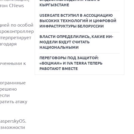
этом CNews
КЫРГЫЗСТАНЕ
USERGATE ВСТУПИЛ В АССОЦИАЦИЮ
ВЫСОКИХ ТЕХНОЛОГИЙ И ЦИФРОВОЙ
ией по особой
ИНФРАСТРУКТУРЫ БЕЛОРУССИИ
икроконтроллер
ВЛАСТИ ОПРЕДЕЛИЛИСЬ, КАКИЕ ИИ-
нтерпретирует
МОДЕЛИ БУДУТ СЧИТАТЬ
агодаря
НАЦИОНАЛЬНЫМИ
ПЕРЕГОВОРЫ ПОД ЗАЩИТОЙ:
люченными к
«БОЦМАН» И IVA TERRA ТЕПЕРЬ
РАБОТАЮТ ВМЕСТЕ
программные
зрешено
 если
ратить атаку
asperskyOS.
возможности