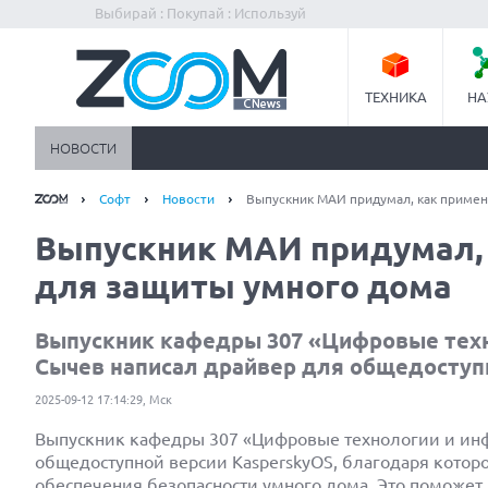
Выбирай : Покупай : Используй
ТЕХНИКА
НА
НОВОСТИ
Софт
Новости
Выпускник МАИ придумал, как примен
Выпускник МАИ придумал, 
для защиты умного дома
Выпускник кафедры 307 «Цифровые тех
Сычев написал драйвер для общедоступн
2025-09-12 17:14:29, Мск
Выпускник кафедры 307 «Цифровые технологии и и
общедоступной версии KasperskyOS, благодаря котор
обеспечения безопасности умного дома. Это поможе