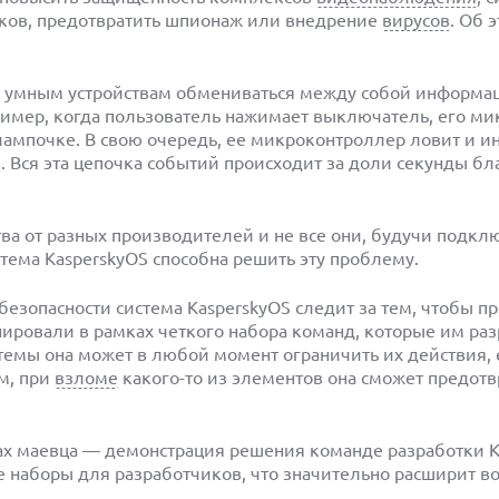
иков, предотвратить шпионаж или внедрение
вирусов
. Об 
 умным устройствам обмениваться между собой информац
ример, когда пользователь нажимает выключатель, его м
лампочке. В свою очередь, ее микроконтроллер ловит и и
я. Вся эта цепочка событий происходит за доли секунды бл
ства от разных производителей и не все они, будучи подк
тема KasperskyOS способна решить эту проблему.
зопасности система KasperskyOS следит за тем, чтобы 
ировали в рамках четкого набора команд, которые им ра
стемы она может в любой момент ограничить их действия,
м, при
взломе
какого-то из элементов она сможет предотв
ах маевца — демонстрация решения команде разработки K
е наборы для разработчиков, что значительно расширит 