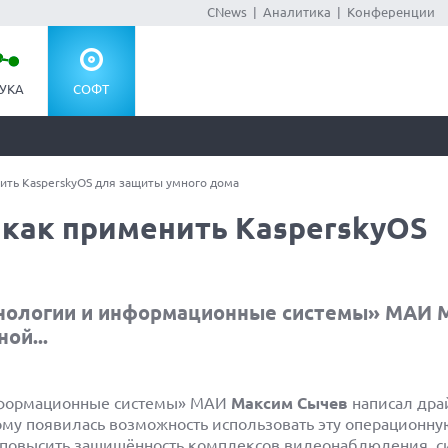
CNews
|
Аналитика
|
Конференции
УКА
СОФТ
ить KasperskyOS для защиты умного дома
как применить KasperskyOS
нологии и информационные системы» МАИ 
ой...
нформационные системы» МАИ
Максим Сычев
написал дра
ому появилась возможность использовать эту операционну
т повысить защищённость комплексов
видеонаблюдения
, 