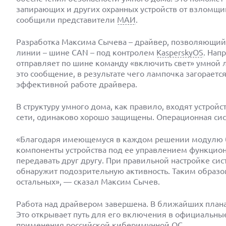
запирающих и других охранных устройств от взломщ
сообщили представители
МАИ
.
Разработка Максима Сычева – драйвер, позволяющий
линии – шине CAN – под контролем
KasperskyOS
. Нап
отправляет по шине команду «включить свет» умной 
это сообщение, в результате чего лампочка загораетс
эффективной работе драйвера.
В структуру умного дома, как правило, входят устрой
сети, одинаково хорошо защищены. Операционная сис
«Благодаря имеющемуся в каждом решении модулю бе
компоненты устройства под ее управлением функцион
передавать друг другу. При правильной настройке си
обнаружит подозрительную активность. Таким образо
остальных», — сказал Максим Сычев.
Работа над драйвером завершена. В ближайших план
Это открывает путь для его включения в официальны
применения
российской
киберимунной
ОС
.