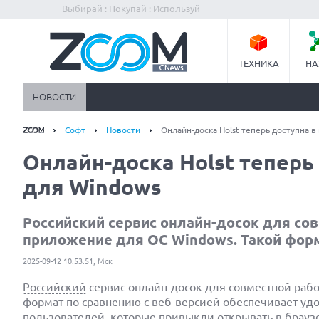
Выбирай : Покупай : Используй
ТЕХНИКА
НА
НОВОСТИ
Софт
Новости
Онлайн-доска Holst теперь доступна 
Онлайн-доска Holst теперь
для Windows
Российский сервис онлайн-досок для со
приложение для ОС Windows. Такой форма
2025-09-12 10:53:51, Мск
Российский
сервис онлайн-досок для совместной раб
формат по сравнению с веб-версией обеспечивает уд
пользователей, которые привыкли открывать в
брауз