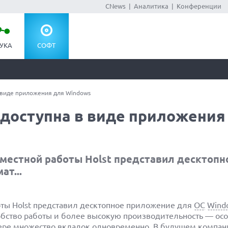
CNews
|
Аналитика
|
Конференции
УКА
СОФТ
в виде приложения для Windows
 доступна в виде приложения
вместной работы Holst представил десктопн
т...
оты Holst представил десктопное приложение для
ОС
Wind
обство работы и более высокую производительность — ос
ере
множество вкладок одновременно. В будущем компан