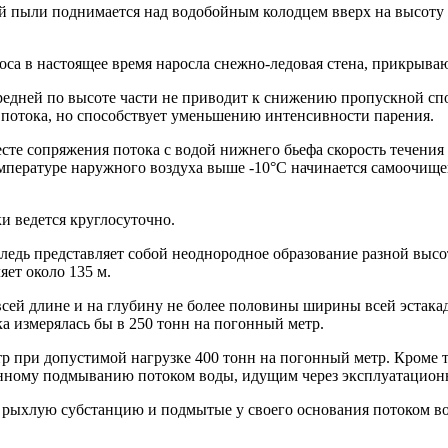
 пыли поднимается над водобойным колодцем вверх на высоту до
оса в настоящее время наросла снежно-ледовая стена, прикрыва
едней по высоте части не приводит к снижению пропускной спо
 потока, но способствует уменьшению интенсивности парения.
сте сопряжения потока с водой нижнего бьефа скорость течения 
мпературе наружного воздуха выше -10°С начинается самоочище
и ведется круглосуточно.
ледь представляет собой неоднородное образование разной высо
яет около 135 м.
всей длине и на глубину не более половины ширины всей эстака
ка измерялась бы в 250 тонн на погонный метр.
тр при допустимой нагрузке 400 тонн на погонный метр. Кроме 
нному подмыванию потоком воды, идущим через эксплуатацион
рыхлую субстанцию и подмытые у своего основания потоком во