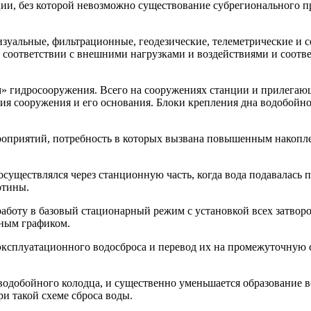
ции, без которой невозможно существование субрегионального 
зуальные, фильтрационные, геодезические, телеметрические и 
 в соответствии с внешними нагрузками и воздействиями и соот
» гидросооружения. Всего на сооружениях станции и прилегающ
ния сооружения и его основания. Блоки крепления дна водобойн
роприятий, потребность в которых вызвана повышенным накопл
 осуществлялся через станционную часть, когда вода подавалась
отины.
аботу в базовый стационарный режим с установкой всех затвор
тным графиком.
эксплуатационного водосброса и перевод их на промежуточную 
 водобойного колодца, и существенно уменьшается образование
и такой схеме сброса воды.