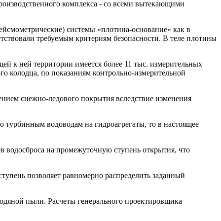
производственного комплекса - со всеми вытекающими
сейсмометрические) системы «плотина-основание» как в
ветствовали требуемым критериям безопасности. В теле плотины
ей к ней территории имеется более 11 тыс. измерительных
ого колодца, по показаниям контрольно-измерительной
ением снежно-ледового покрытия вследствие изменения
 по турбинным водоводам на гидроагрегаты, то в настоящее
ов водосброса на промежуточную ступень открытия, что
ступень позволяет равномерно распределить заданный
 водяной пыли. Расчеты генерального проектировщика