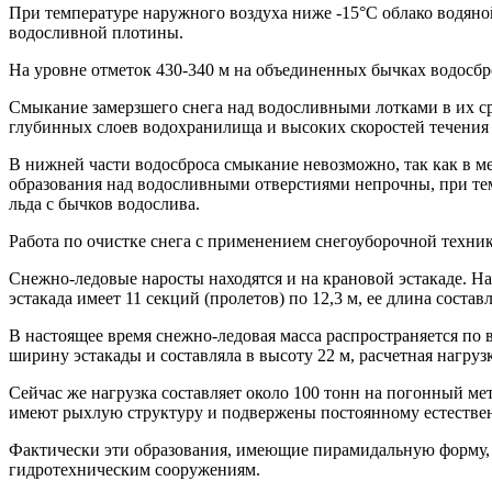
При температуре наружного воздуха ниже -15°С облако водяной
водосливной плотины.
На уровне отметок 430-340 м на объединенных бычках водосбр
Смыкание замерзшего снега над водосливными лотками в их ср
глубинных слоев водохранилища и высоких скоростей течения
В нижней части водосброса смыкание невозможно, так как в ме
образования над водосливными отверстиями непрочны, при те
льда с бычков водослива.
Работа по очистке снега с применением снегоуборочной техник
Снежно-ледовые наросты находятся и на крановой эстакаде. На
эстакада имеет 11 секций (пролетов) по 12,3 м, ее длина составл
В настоящее время снежно-ледовая масса распространяется по 
ширину эстакады и составляла в высоту 22 м, расчетная нагруз
Сейчас же нагрузка составляет около 100 тонн на погонный ме
имеют рыхлую структуру и подвержены постоянному естестве
Фактически эти образования, имеющие пирамидальную форму, 
гидротехническим сооружениям.