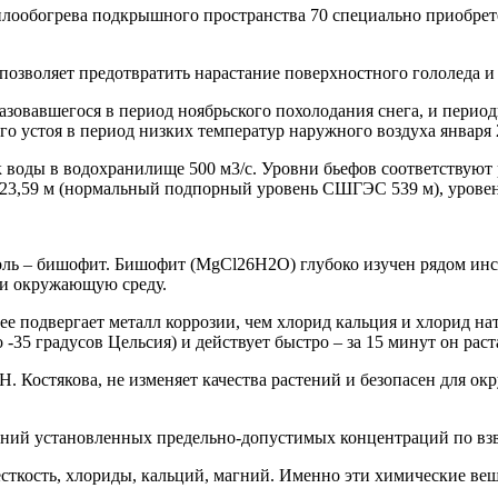
плообогрева подкрышного пространства 70 специально приобр
зволяет предотвратить нарастание поверхностного гололеда и 
азовавшегося в период ноябрьского похолодания снега, и перио
о устоя в период низких температур наружного воздуха января 
иток воды в водохранилище 500 м3/с. Уровни бьефов соответств
23,59 м (нормальный подпорный уровень СШГЭС 539 м), уровень
я соль – бишофит. Бишофит (MgCl26H2O) глубоко изучен рядо
у и окружающую среду.
ее подвергает металл коррозии, чем хлорид кальция и хлорид на
 -35 градусов Цельсия) и действует быстро – за 15 минут он раст
 Костякова, не изменяет качества растений и безопасен для о
ний установленных предельно-допустимых концентраций по вз
есткость, хлориды, кальций, магний. Именно эти химические вещ