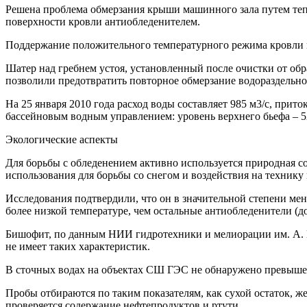
Решена проблема обмерзания крыши машинного зала путем те
поверхности кровли антиобледенителем.
Поддержание положительного температурного режима кровли по
Шатер над гребнем устоя, установленный после очистки от обр
позволили предотвратить повторное обмерзание водораздельног
На 25 января 2010 года расход воды составляет 985 м3/с, пр
бассейновым водным управлением: уровень верхнего бьефа – 5
Экологические аспекты
Для борьбы с обледенением активно используется природна
использования для борьбы со снегом и воздействия на техник
Исследования подтвердили, что он в значительной степени мен
более низкой температуре, чем остальные антиобледенители (до
Бишофит, по данным НИИ гидротехники и мелиорации им. А. Н.
не имеет таких характеристик.
В сточных водах на объектах СШ ГЭС не обнаружено превыше
Пробы отбираются по таким показателям, как сухой остаток, ж
проверяется содержание нефтепродуктов и ртути.