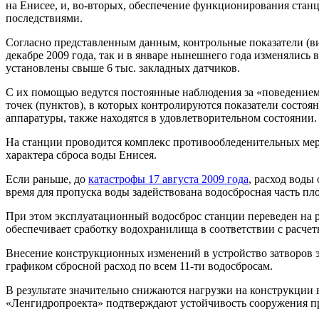
на Енисее, и, во-вторых, обеспечение функционирования стан
последствиями.
Согласно представленным данным, контрольные показатели (ви
декабре 2009 года, так и в январе нынешнего года изменялись
установлены свыше 6 тыс. закладных датчиков.
С их помощью ведутся постоянные наблюдения за «поведением
точек (пунктов), в которых контролируются показатели состоя
аппаратуры, также находятся в удовлетворительном состоянии.
На станции проводится комплекс противообледенительных ме
характера сброса воды Енисея.
Если раньше, до
катастрофы 17 августа 2009 года
, расход воды
время для пропуска воды задействована водосбросная часть пл
При этом эксплуатационный водосброс станции переведен на р
обеспечивает сработку водохранилища в соответствии с расче
Внесение конструкционных изменений в устройство затворов 
графиком сбросной расход по всем 11-ти водосбросам.
В результате значительно снижаются нагрузки на конструкции
«Ленгидропроекта» подтверждают устойчивость сооружения пр