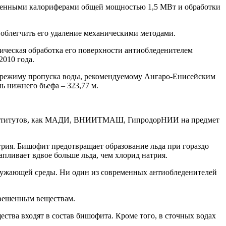
етенными калориферами общей мощностью 1,5 МВт и обработки
облегчить его удаление механическими методами.
дическая обработка его поверхности антиобледенителем
2010 года.
уют режиму пропуска воды, рекомендуемому Ангаро-Енисейским
 нижнего бьефа – 323,77 м.
м институтов, как МАДИ, ВНИИТМАШ, ГипродорНИИ на предмет
трия. Бишофит предотвращает образование льда при гораздо
апливает вдвое больше льда, чем хлорид натрия.
кружающей среды. Ни один из современных антиобледенителей
вешенным веществам.
ества входят в состав бишофита. Кроме того, в сточных водах