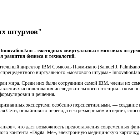
ых штурмов"
 InnovationJam – ежегодных «виртуальных» мозговых штур
 развития бизнеса и технологий.
ительный директор IBM Сэмюэль Палмизано (Samuel J. Palmisano
еспрецедентного виртуального «мозгового штурма» InnovationJam
стран мира. Среди них были сотрудники самой IBM, члены их сем
авлениях использования исследовательского потенциала компан
 формулировки и решения.
 признанных экспертами особенно перспективными, — создание 
ля Сети, онлайнового перевода и «трехмерный» интернет, спосо
банков», что даст возможность предоставления современных фи
ого контента «Digital Me», электронную медицинскую карточк