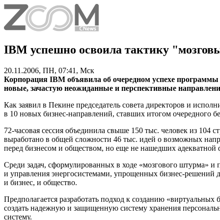
IBM успешно освоила тактику "мозгов
20.11.2006, ПН, 07:41, Мск
Корпорация IBM объявила об очередном успехе программы
новые, зачастую неожиданные и перспективные направления
Как заявил в Пекине председатель совета директоров и исполн
в 10 новых
бизнес-направлений
, ставших итогом очередного б
72-часовая сессия объединила свыше 150 тыс. человек из 104 
выработано в общей сложности 46 тыс. идей о возможных напр
перед бизнесом и обществом, но еще не нашедших адекватной
Среди задач, сформулированных в ходе «мозгового штурма» и
и управления энергосистемами, упрощенных
бизнес-решений
д
и бизнес, и общество.
Предполагается разработать подход к созданию «виртуальных 
создать надежную и защищенную систему хранения персональн
систему.