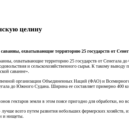
нскую целину
 саванны, охватывающие территорию 25 государств от Сенега
аванны, охватывающие территорию 25 государств от Сенегала до
довольствия и сельскохозяйственного сырья. К такому выводу 
ской саванне».
ственной организации Объединенных Наций (ФАО) и Всемирного
гала до Южного Судана. Ширина ее составляет примерно 400 кил
ов гектаров земли в этом поясе пригодно для обработки, но во
лучше всего путем развития небольших фермерских хозяйств, из
и и нищеты.