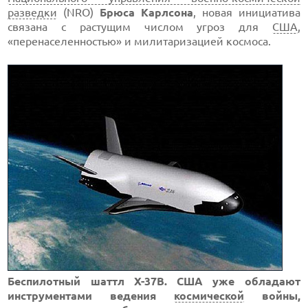
разведки
(NRO)
Брюса Карлсона
, новая инициатива
связана с растущим числом угроз для
США
,
«перенаселенностью» и милитаризацией космоса.
Беспилотный шаттл Х-37B. США уже обладают
инструментами ведения
космической
войны,