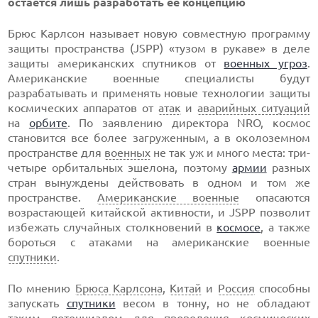
остается лишь разработать ее концепцию
Брюс Карлсон называет новую совместную программу
защиты пространства (JSPP) «тузом в рукаве» в деле
защиты американских спутников от
военных угроз
.
Американские военные специалисты будут
разрабатывать и применять новые технологии защиты
космических аппаратов от
атак
и
аварийных ситуаций
на
орбите
. По заявлению директора NRO, космос
становится все более загруженным, а в околоземном
пространстве для
военных
не так уж и много места: три-
четыре орбитальных эшелона, поэтому
армии
разных
стран вынуждены действовать в одном и том же
пространстве.
Американские военные
опасаются
возрастающей китайской активности, и JSPP позволит
избежать случайных столкновений в
космосе
, а также
бороться с атаками на американские военные
спутники
.
По мнению
Брюса Карлсона
,
Китай
и
Россия
способны
запускать
спутники
весом в тонну, но не обладают