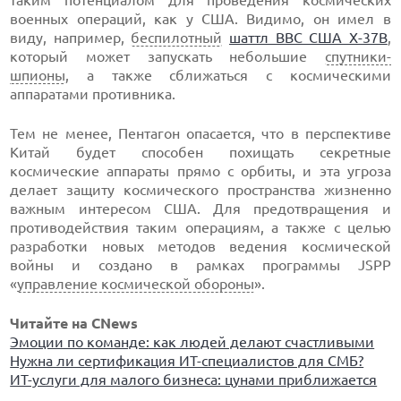
таким потенциалом для проведения космических
военных операций, как у США. Видимо, он имел в
виду, например,
беспилотный
шаттл ВВС США X-37B
,
который может запускать небольшие
спутники-
шпионы
, а также сближаться с космическими
аппаратами противника.
Тем не менее, Пентагон опасается, что в перспективе
Китай будет способен похищать секретные
космические аппараты прямо с орбиты, и эта угроза
делает защиту космического пространства жизненно
важным интересом США. Для предотвращения и
противодействия таким операциям, а также с целью
разработки новых методов ведения космической
войны и создано в рамках программы JSPP
«
управление космической обороны
».
Читайте на CNews
Эмоции по команде: как людей делают счастливыми
Нужна ли сертификация ИТ-специалистов для СМБ?
ИТ-услуги для малого бизнеса: цунами приближается