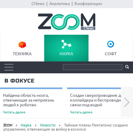
CNews
|
Аналитика
|
Конференции
ТЕХНИКА
НАУКА
СОФТ
В ФОКУСЕ
Найдена область мозга,
Создан сверхпроводник для
Next
отвечающая за неприязнь
коллайдера и беспроводной
людей к роботам
связи под водой
Читать далее
Читать далее
Наука
Новости
Тайные планы Пентагона: создано
управление, отвечающее за войну в космосе