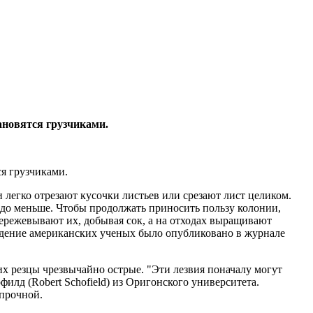
ановятся грузчиками.
я грузчиками.
легко отрезают кусочки листьев или срезают лист целиком.
здо меньше. Чтобы продолжать приносить пользу колонии,
пережевывают их, добывая сок, а на отходах выращивают
дение американских ученых было опубликовано в журнале
х резцы чрезвычайно острые. "Эти лезвия поначалу могут
илд (Robert Schofield) из Оригонского университета.
 прочной.