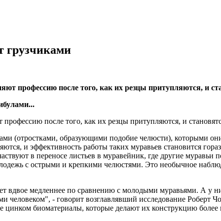
т грузчиками
ют профессию после того, как их резцы притупляются, и ст
булами...
рофессию после того, как их резцы притупляются, и становятс
ами (отростками, образующими подобие челюсти), которыми они 
яются, и эффективность работы таких муравьев становится гора
частвуют в переносе листьев в муравейник, где другие муравьи 
лодежь с острыми и крепкими челюстями. Это необычное наблю
т вдвое медленнее по сравнению с молодыми муравьями. А у ни
и человеком", - говорит возглавлявший исследование Роберт Чоф
ые цинком биоматериалы, которые делают их конструкцию более