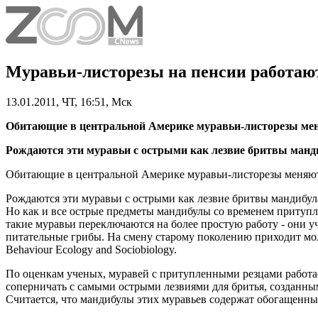
Муравьи-листорезы на пенсии работаю
13.01.2011, ЧТ, 16:51, Мск
Обитающие в центральной Америке муравьи-листорезы меня
Рождаются эти муравьи с острыми как лезвие бритвы манди
Обитающие в центральной Америке муравьи-листорезы меняют п
Рождаются эти муравьи с острыми как лезвие бритвы мандибул
Но как и все острые предметы мандибулы со временем притупл
такие муравьи переключаются на более простую работу - они у
питательные грибы. На смену старому поколению приходит мо
Behaviour Ecology and Sociobiology.
По оценкам ученых, муравей с притупленными резцами работае
соперничать с самыми острыми лезвиями для бритья, созданным
Считается, что мандибулы этих муравьев содержат обогащенн