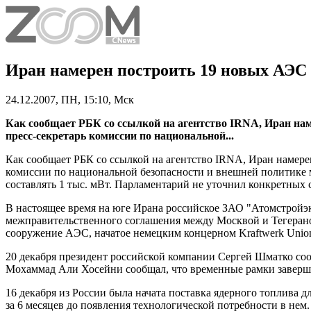
Иран намерен построить 19 новых АЭС
24.12.2007, ПН, 15:10, Мск
Как сообщает РБК со ссылкой на агентство IRNA, Иран нам
пресс-секретарь комиссии по национальной...
Как сообщает РБК со ссылкой на агентство IRNA, Иран намерен
комиссии по национальной безопасности и внешней политике 
составлять 1 тыс. мВт. Парламентарий не уточнил конкретных с
В настоящее время на юге Ирана российское ЗАО "Атомстройэк
межправительственного соглашения между Москвой и Тегераном,
сооружение АЭС, начатое немецким концерном Kraftwerk Unio
20 декабря президент российской компании Сергей Шматко соо
Мохаммад Али Хосейни сообщал, что временные рамки заверше
16 декабря из России была начата поставка ядерного топлива
за 6 месяцев до появления технологической потребности в нем.