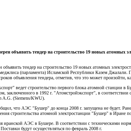
ерен объявить тендер на строительство 19 новых атомных э
 объявить тендер на строительство 19 новых атомных электрост
меджлиса (парламента) Исламской Республики Казем Джалали. П
роков объявления тендера, отметив, что это может произойти, ка
спорт" ведет строительство первого блока атомной станции в Бу
 заключенного в 1992 г. "Атомстройэкспорт", в соответствии с 
n A.G. (Siemens/KWU).
бщил, что АЭС "Бушер" до конца 2008 г. запущена не будет. Ран
ния строительства атомной электростанции "Бушер" в Иране по
 для иранской АЭС в Бушере. В соответствии с техническими но
 Поставки будут осуществляться по февраль 2008 г.