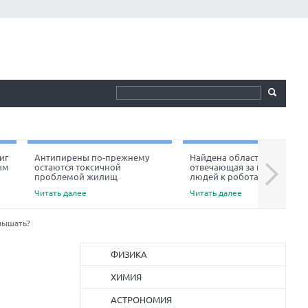
иг
Антипирены по-прежнему
Найдена область мозга,
ым
остаются токсичной
отвечающая за неприязнь
Next
проблемой жилищ
людей к роботам
Читать далее
Читать далее
слышать?
ФИЗИКА
ХИМИЯ
АСТРОНОМИЯ