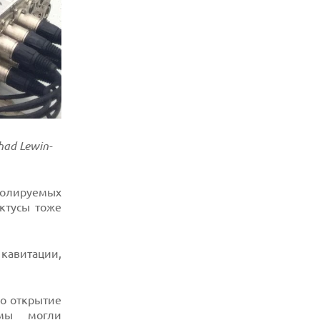
ad Lewin-
тролируемых
актусы тоже
 кавитации,
ко открытие
змы могли