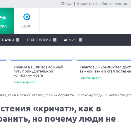
CNews
|
Аналитика
|
Конференции
УКА
СОФТ
Е НАУКИ
ТЕХНОЛОГИИ
АРМИЯ
Ученые нашли возможный
Квантовый компьютер дост
й
путь принудительной
важной вехи и стал полезн
«очистки» мозга
Читать далее
Читать далее
т», как в мрачной сказке, если их поранить, но почему люди не могли это у
стения «кричат», как в
ранить, но почему люди не