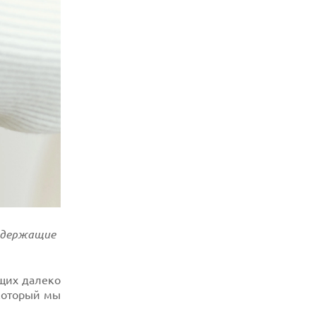
одержащие
ящих далеко
 который мы