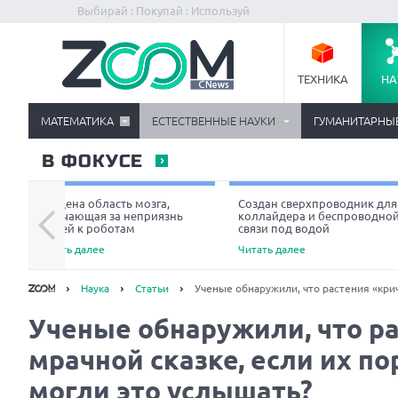
Выбирай : Покупай : Используй
ТЕХНИКА
НА
МАТЕМАТИКА
ЕСТЕСТВЕННЫЕ НАУКИ
ГУМАНИТАРНЫ
В ФОКУСЕ
Найдена область мозга,
Создан сверхпроводник для
отвечающая за неприязнь
коллайдера и беспроводно
людей к роботам
связи под водой
Читать далее
Читать далее
Наука
Статьи
Ученые обнаружили, что растения «крича
Ученые обнаружили, что ра
мрачной сказке, если их по
могли это услышать?