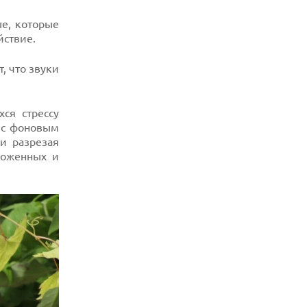
е, которые
йствие.
, что звуки
ся стрессу
 с фоновым
и разрезая
воженных и