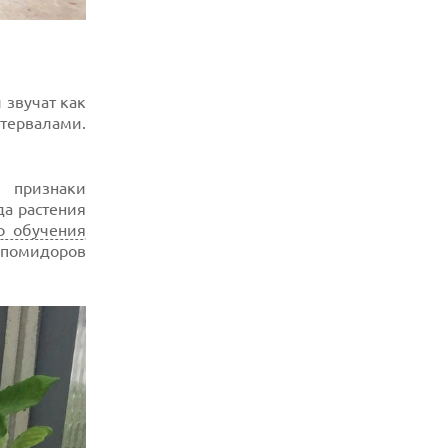
 звучат как
нтервалами.
 признаки
да растения
о обучения
 помидоров