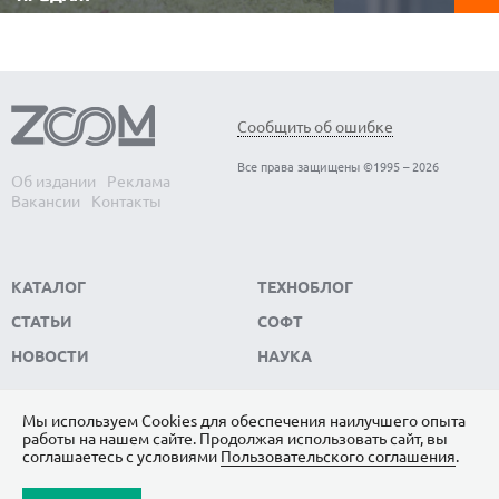
Видеорегистратор 
Аккумуляторные газонокосилки не
автомобиле. Он фи
требуют топлива, работают заметно тише
обстановку в реаль
бензиновых, не зависят от электричества и
записывает видео, к
позволяют свободно перемещаться по
ключевым доказате
участку без проводов. Редакция
ситуации. Редакци
ZOOM.CNews выбрала самые популярные
модели видеорегис
модели автономных газонокосилок,
Сообщить об ошибке
пользуются...
которые...
Все права защищены ©1995 – 2026
Об издании
Реклама
Вакансии
Контакты
КАТАЛОГ
ТЕХНОБЛОГ
СТАТЬИ
СОФТ
НОВОСТИ
НАУКА
Мы используем Сookies для обеспечения наилучшего опыта
работы на нашем сайте. Продолжая использовать сайт, вы
ПОДПИШИТЕСЬ НА НАС
соглашаетесь с условиями
Пользовательского соглашения
.
ЯНДЕКС.ДЗЕН