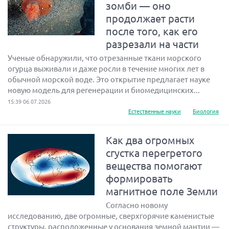
зомби — оно
продолжает расти
после того, как его
разрезали на части
Ученые обнаружили, что отрезанные ткани морского
огурца выживали и даже росли в течение многих лет в
обычной морской воде. Это открытие предлагает науке
новую модель для регенерации и биомедицинских...
15:39 06.07.2026
Естественные науки
Биология
Как два огромных
сгустка перегретого
вещества помогают
формировать
магнитное поле Земли
Согласно новому
исследованию, две огромные, сверхгорячие каменистые
структуры, расположенные у основания земной мантии —