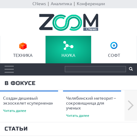
CNews
|
Аналитика
|
Конференции
ТЕХНИКА
НАУКА
СОФТ
В ФОКУСЕ
Создан дешевый
Челябинский метеорит –
Уче
Next
экзоскелет «супермена»
сокровищница для
пре
ученых
вол
Читать далее
Читать далее
Чита
СТАТЬИ