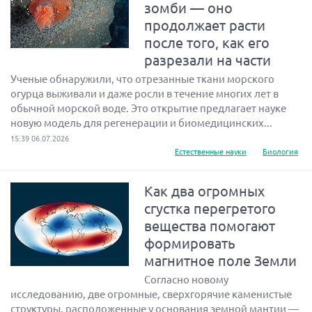
зомби — оно
продолжает расти
после того, как его
разрезали на части
Ученые обнаружили, что отрезанные ткани морского
огурца выживали и даже росли в течение многих лет в
обычной морской воде. Это открытие предлагает науке
новую модель для регенерации и биомедицинских...
15:39 06.07.2026
Естественные науки
Биология
Как два огромных
сгустка перегретого
вещества помогают
формировать
магнитное поле Земли
Согласно новому
исследованию, две огромные, сверхгорячие каменистые
структуры, расположенные у основания земной мантии —