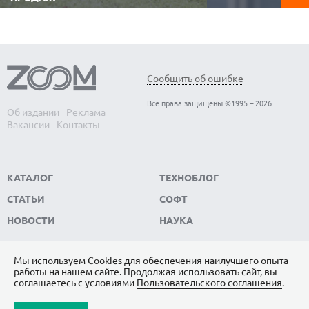
Видеорегистратор 
Аккумуляторные газонокосилки не
автомобиле. Он фи
требуют топлива, работают заметно тише
обстановку в реаль
бензиновых, не зависят от электричества и
записывает видео, к
позволяют свободно перемещаться по
ключевым доказате
участку без проводов. Редакция
ситуации. Редакци
ZOOM.CNews выбрала самые популярные
модели видеорегис
модели автономных газонокосилок,
Сообщить об ошибке
пользуются...
которые...
Все права защищены ©1995 – 2026
Об издании
Реклама
Вакансии
Контакты
КАТАЛОГ
ТЕХНОБЛОГ
СТАТЬИ
СОФТ
НОВОСТИ
НАУКА
Мы используем Сookies для обеспечения наилучшего опыта
работы на нашем сайте. Продолжая использовать сайт, вы
ПОДПИШИТЕСЬ НА НАС
соглашаетесь с условиями
Пользовательского соглашения
.
ЯНДЕКС.ДЗЕН