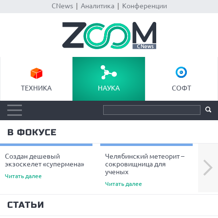
CNews
|
Аналитика
|
Конференции
ТЕХНИКА
НАУКА
СОФТ
В ФОКУСЕ
Создан дешевый
Челябинский метеорит –
Уче
Next
экзоскелет «супермена»
сокровищница для
пре
ученых
вол
Читать далее
Читать далее
Чита
СТАТЬИ