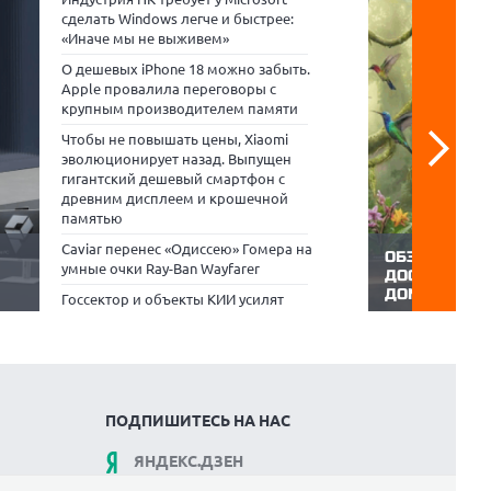
сделать Windows легче и быстрее:
«Иначе мы не выживем»
О дешевых iPhone 18 можно забыть.
Apple провалила переговоры с
крупным производителем памяти
Чтобы не повышать цены, Xiaomi
эволюционирует назад. Выпущен
гигантский дешевый смартфон с
древним дисплеем и крошечной
памятью
Caviar перенес «Одиссею» Гомера на
ОБЗОР HYUND
умные очки Ray-Ban Wayfarer
ДОСТУПНЫЙ 
ДОМАШНЕГО 
Госсектор и объекты КИИ усилят
нейку
55-дюймовые 
защиту данных с СХД Atlas.SM и
то
серединой для
защищенной ОС «ОСнова»
они достаточн
 E14,
оценить 4K-кон
ории
требуют огром
водит
диагональ все
которые хотят 
ПОДПИШИТЕСЬ НА НАС
ЯНДЕКС.ДЗЕН