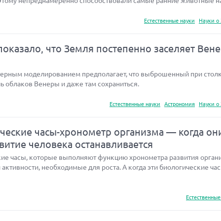
Этому непреднамеренно способствовали самые ранние животные н
Естественные науки
Науки о
оказало, что Земля постепенно заселяет Вен
терным моделированием предполагает, что выброшенный при стол
ь облаков Венеры и даже там сохраниться.
Естественные науки
Астрономия
Науки о
еские часы-хронометр организма — когда он
звитие человека останавливается
ие часы, которые выполняют функцию хронометра развития орган
активности, необходимые для роста. А когда эти биологические ча
Естественные