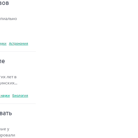
зов
ипиально
ауки
Астрономия
ле
их лет в
нских...
 науки
Биология
вать
ные у
ировали