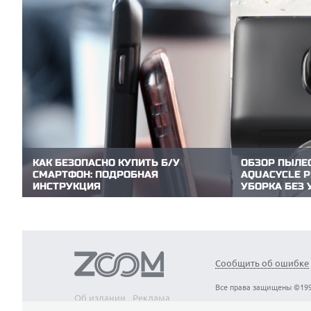
КАК БЕЗОПАСНО КУПИТЬ Б/У
ОБЗОР ПЫЛЕ
СМАРТФОН: ПОДРОБНАЯ
AQUACYCLE P
ИНСТРУКЦИЯ
УБОРКА БЕЗ 
Покупка б/у смартфона — это поиск
В линейке вер
разумного баланса между выгодой и
Dreame Z40 — 
потенциальными рисками. Редакция
продвинутой н
ZOOM.CNews подготовила практический
уборки. Причем
чек-лист, который поможет буквально за
2.0 обещает п
15 минут объективно оценить состояние
одновременным
Сообщить об ошибке
аппарата и избежать дорогостоящих...
фильтрацией! 
линейки...
Все права защищены ©199
Об издании
Реклама
Вакансии
Контакты