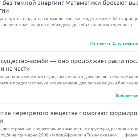
т без темной энергии? Математики бросают вы
гии
ается, что стандартная космологическая модель может быть принц
льно ли темная энергия необходима для объяснения ускоренного
Математика
Естественные н
существо-зомби — оно продолжает расти пос
ли на части
нные ткани морского огурца выживали и даже росли в течение мног
рытие предлагает науке новую модель для регенерации и биомедици
Естественные
устка перегретого вещества помогают формиро
и
, две огромные, сверхгорячие каменистые структуры, расположен
 глубине примерно 2900 км под Африкой и Тихим океаном, — форм