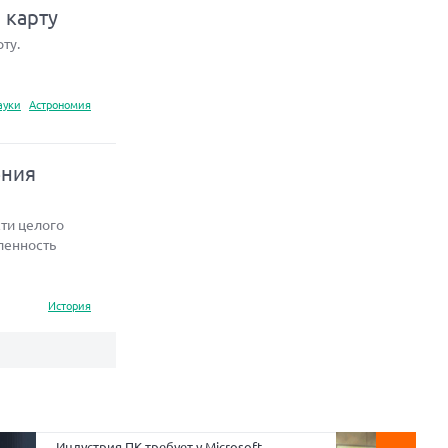
 карту
ту.
ауки
Астрономия
ения
ти целого
ленность
История
Индустрия ПК требует у Microsoft