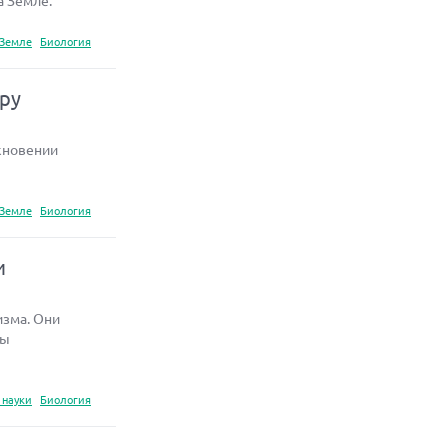
а Земле.
 Земле
Биология
еру
кновении
 Земле
Биология
и
изма. Они
сы
 науки
Биология