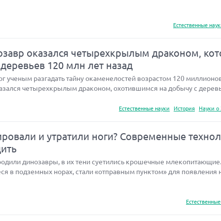
Естественные нау
завр оказался четырехкрылым драконом, ко
 деревьев 120 млн лет назад
 ученым разгадать тайну окаменелостей возрастом 120 миллионов 
азался четырехкрылым драконом, охотившимся на добычу с деревь
Естественные науки
История
Науки о
ровали и утратили ноги? Современные техно
дить
бродили динозавры, в их тени суетились крошечные млекопитающие
ся в подземных норах, стали «отправным пунктом» для появления 
Естественные