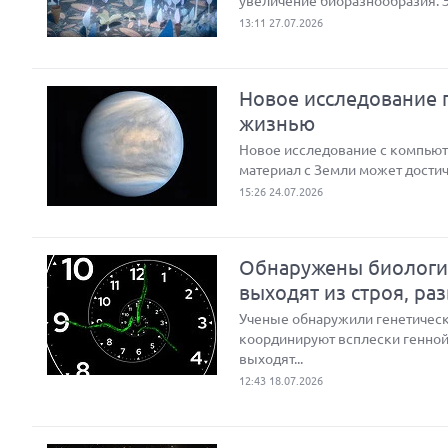
увеличение биоразнообразия. 
13:11 27.07.2026
Новое исследование п
жизнью
Новое исследование с компью
материал с Земли может достич
15:26 24.07.2026
Обнаружены биологич
выходят из строя, ра
Ученые обнаружили генетическ
координируют всплески генной 
выходят...
12:43 18.07.2026