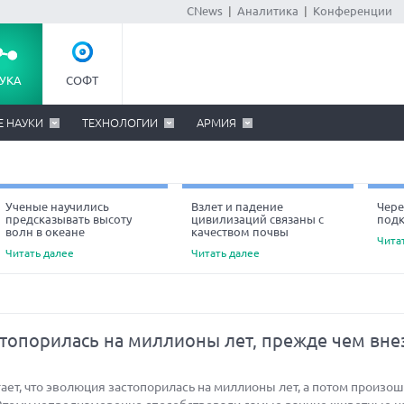
CNews
|
Аналитика
|
Конференции
УКА
СОФТ
Е НАУКИ
ТЕХНОЛОГИИ
АРМИЯ
Ученые научились
Взлет и падение
Чере
предсказывать высоту
цивилизаций связаны с
под
Ne
волн в океане
качеством почвы
Чита
Читать далее
Читать далее
топорилась на миллионы лет, прежде чем вне
ет, что эволюция застопорилась на миллионы лет, а потом произо