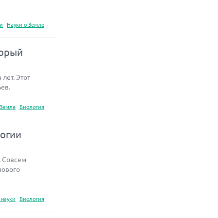
ки
Науки о Земле
торый
лет. Этот
ев.
 Земле
Биология
логии
. Совсем
нового
 науки
Биология