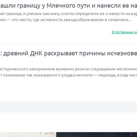
шли границу у Млечного пути и нанесли ее на
я граница, и ученые наконец смогли определить ее и нанести на кар
али — это место, где активность звездообразования в галактике...
Естественные н
а: древний ДНК раскрывает причины исчезнов
исторического захоронения выявило резкое сокращение численнос
т понимание так называемого упадка неолита — периода, когда чис