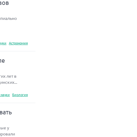
зов
ипиально
ауки
Астрономия
ле
их лет в
нских...
 науки
Биология
вать
ные у
ировали