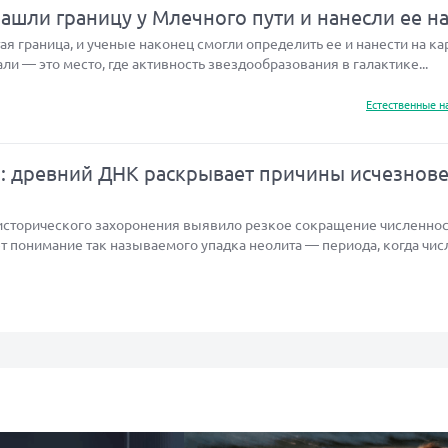
шли границу у Млечного пути и нанесли ее на
я граница, и ученые наконец смогли определить ее и нанести на кар
али — это место, где активность звездообразования в галактике...
Естественные н
а: древний ДНК раскрывает причины исчезнов
исторического захоронения выявило резкое сокращение численнос
т понимание так называемого упадка неолита — периода, когда чис