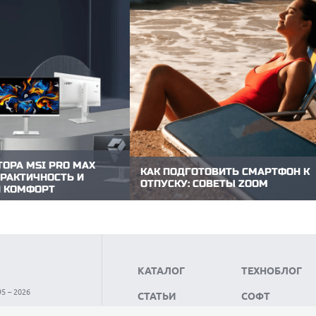
ОРА MSI PRO MAX
КАК ПОДГОТОВИТЬ СМАРТФОН К
 ПРАКТИЧНОСТЬ И
ОТПУСКУ: СОВЕТЫ ZOOM
 КОМФОРТ
В путешествии смартфон отвечает за 
представила новую линейку
сразу: работает навигатором, кошель
тированную на тех, кто
гидом и фотокамерой. Однако жара, в
 эстетику и заботу о
песок быстро устраивают ему провер
итор PRO MAX 271PHW E14,
прочность. Чтобы гаджет не перегрел
ал в тестовой лаборатории
не вышел из строя в самый разгар
здан для тех, кто проводит
поездки, его стоит...
перед экраном....
КАТАЛОГ
ТЕХНОБЛОГ
5 – 2026
СТАТЬИ
СОФТ