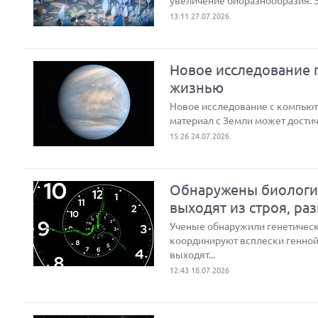
увеличение биоразнообразия. 
13:11 27.07.2026
Новое исследование п
жизнью
Новое исследование с компью
материал с Земли может достич
15:26 24.07.2026
Обнаружены биологич
выходят из строя, ра
Ученые обнаружили генетическ
координируют всплески генной 
выходят...
12:43 18.07.2026