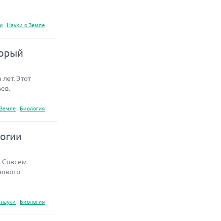
ки
Науки о Земле
торый
лет. Этот
ев.
 Земле
Биология
логии
. Совсем
нового
 науки
Биология