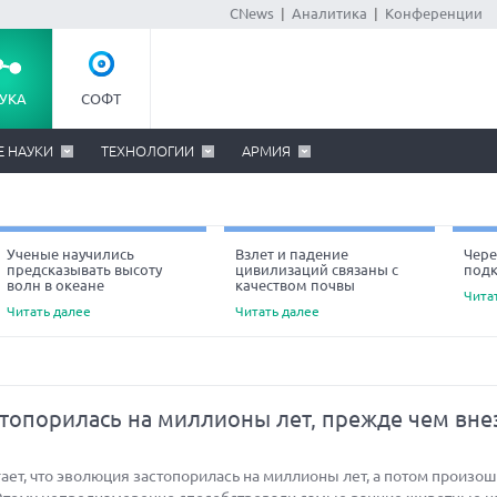
CNews
|
Аналитика
|
Конференции
УКА
СОФТ
Е НАУКИ
ТЕХНОЛОГИИ
АРМИЯ
Ученые научились
Взлет и падение
Чере
предсказывать высоту
цивилизаций связаны с
под
Ne
волн в океане
качеством почвы
Чита
Читать далее
Читать далее
топорилась на миллионы лет, прежде чем вне
ет, что эволюция застопорилась на миллионы лет, а потом произо