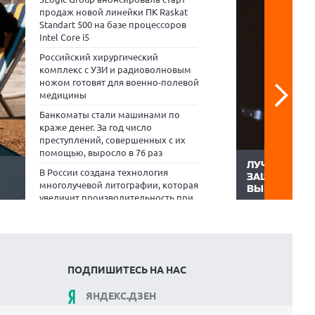
продаж новой линейки ПК Raskat
Standart 500 на базе процессоров
Intel Core i5
Российский хирургический
комплекс с УЗИ и радиоволновым
ножом готовят для военно-полевой
медицины
Банкоматы стали машинами по
краже денег. За год число
преступлений, совершенных с их
помощью, выросло в 76 раз
ЛУЧШИЕ ПР
В России создана технология
ЗАЩИТЫ И П
многолучевой литографии, которая
ВЫБОР ZOO
все
увеличит производительность при
Приложения д
ком,
выпуске чипов примерно в 3000 раз
зрения помога
ода и
глаза, контро
ку на
Найдена новая нефть. Прибыль
хоть и не зам
ся и
производителей цветных металлов
диагностику у
из-за ИИ выросла вдвое за полгода
ZOOM.CNews п
лучшие мобил
ПОДПИШИТЕСЬ НА НАС
которые...
ЯНДЕКС.ДЗЕН