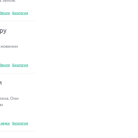
а Земле.
 Земле
Биология
еру
кновении
 Земле
Биология
и
изма. Они
сы
 науки
Биология