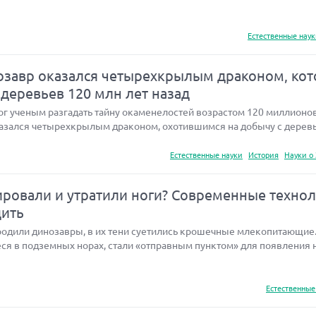
Естественные нау
завр оказался четырехкрылым драконом, ко
 деревьев 120 млн лет назад
 ученым разгадать тайну окаменелостей возрастом 120 миллионов 
азался четырехкрылым драконом, охотившимся на добычу с деревь
Естественные науки
История
Науки о
ровали и утратили ноги? Современные техно
дить
бродили динозавры, в их тени суетились крошечные млекопитающие
ся в подземных норах, стали «отправным пунктом» для появления 
Естественные