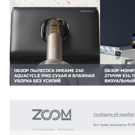
ОБЗОР ПЫЛЕСОСА DREAME Z40
ОБЗОР МОНИТ
AQUACYCLE PRO: СУХАЯ И ВЛАЖНАЯ
271PHW E14:
УБОРКА БЕЗ УСИЛИЙ
ВИЗУАЛЬНЫЙ
В линейке вертикальных пылесосов
Компания MSI 
Dreame Z40 — пополнение, модель с
PRO MAX, ориен
продвинутой насадкой для влажной
ценит комфорт,
уборки. Причем новая насадка AquaCycle
здоровье. Мон
2.0 обещает полноценное мытье полов с
который побыв
одновременным сбором мусора и его
ZOOM.CNews, со
Сообщить об ошибке
фильтрацией! С учетом других фишек
много времени 
линейки...
Все права защищены ©199
Об издании
Реклама
Вакансии
Контакты