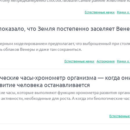
Этому непреднамеренно способствовали самые ранние животные н
Естественные науки
Науки о
оказало, что Земля постепенно заселяет Вен
терным моделированием предполагает, что выброшенный при стол
ь облаков Венеры и даже там сохраниться.
Естественные науки
Астрономия
Науки о
еские часы-хронометр организма — когда он
звитие человека останавливается
ие часы, которые выполняют функцию хронометра развития орган
активности, необходимые для роста. А когда эти биологические ча
Естественные