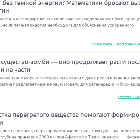
т без темной энергии? Математики бросают вы
гии
ается, что стандартная космологическая модель может быть принц
льно ли темная энергия необходима для объяснения ускоренного
Математика
Естественные н
существо-зомби — оно продолжает расти пос
ли на части
нные ткани морского огурца выживали и даже росли в течение мног
рытие предлагает науке новую модель для регенерации и биомедици
Естественные
устка перегретого вещества помогают формиро
и
, две огромные, сверхгорячие каменистые структуры, расположен
 глубине примерно 2900 км под Африкой и Тихим океаном, — форм