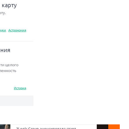
 карту
ту.
ауки
Астрономия
ения
ти целого
ленность
История
3Logic Group анонсировала старт