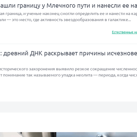
шли границу у Млечного пути и нанесли ее на
я граница, и ученые наконец смогли определить ее и нанести на кар
али — это место, где активность звездообразования в галактике...
Естественные н
а: древний ДНК раскрывает причины исчезнов
исторического захоронения выявило резкое сокращение численнос
т понимание так называемого упадка неолита — периода, когда чис