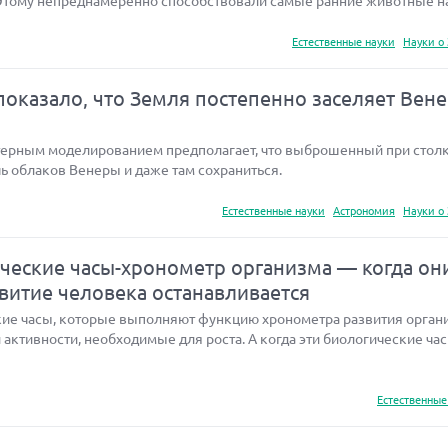
Этому непреднамеренно способствовали самые ранние животные н
Естественные науки
Науки о
оказало, что Земля постепенно заселяет Вен
терным моделированием предполагает, что выброшенный при стол
ь облаков Венеры и даже там сохраниться.
Естественные науки
Астрономия
Науки о
еские часы-хронометр организма — когда он
звитие человека останавливается
ие часы, которые выполняют функцию хронометра развития орган
активности, необходимые для роста. А когда эти биологические ча
Естественные