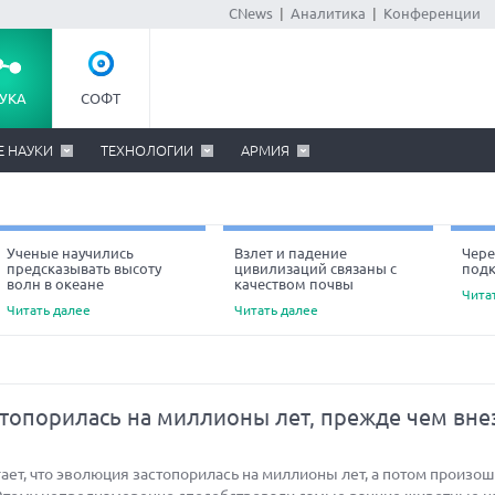
CNews
|
Аналитика
|
Конференции
УКА
СОФТ
Е НАУКИ
ТЕХНОЛОГИИ
АРМИЯ
Ученые научились
Взлет и падение
Чере
предсказывать высоту
цивилизаций связаны с
под
Ne
волн в океане
качеством почвы
Чита
Читать далее
Читать далее
топорилась на миллионы лет, прежде чем вне
ет, что эволюция застопорилась на миллионы лет, а потом произо