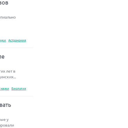
зов
ипиально
ауки
Астрономия
ле
их лет в
нских...
 науки
Биология
вать
ные у
ировали