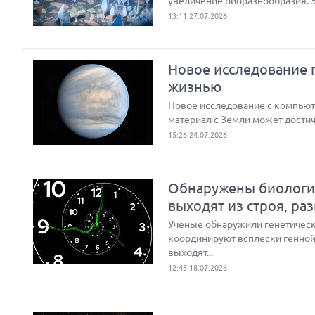
увеличение биоразнообразия. 
13:11 27.07.2026
Новое исследование п
жизнью
Новое исследование с компью
материал с Земли может достич
15:26 24.07.2026
Обнаружены биологич
выходят из строя, ра
Ученые обнаружили генетическ
координируют всплески генной 
выходят...
12:43 18.07.2026