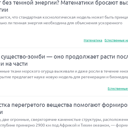
т без темной энергии? Математики бросают вы
гии
ается, что стандартная космологическая модель может быть принц
льно ли темная энергия необходима для объяснения ускоренного
Математика
Естественные н
существо-зомби — оно продолжает расти пос
ли на части
нные ткани морского огурца выживали и даже росли в течение мног
рытие предлагает науке новую модель для регенерации и биомедици
Естественные
устка перегретого вещества помогают формиро
и
, две огромные, сверхгорячие каменистые структуры, расположен
 глубине примерно 2900 км под Африкой и Тихим океаном, — форм