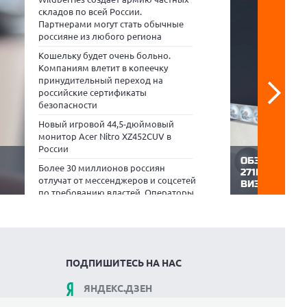
складов по всей России.
Партнерами могут стать обычные
россияне из любого региона
Кошельку будет очень больно.
Компаниям влетит в копеечку
принудительный переход на
российские сертификаты
безопасности
Новый игровой 44,5-дюймовый
монитор Acer Nitro XZ452CUV в
России
ОБЗОР МОНИ
Более 30 миллионов россиян
271PHW E14:
отлучат от мессенджеров и соцсетей
ВИЗУАЛЬНЫ
по требованию властей. Операторы
Компания MSI 
связи в бешенстве
PRO MAX, орие
ценит комфорт,
«М.Видео»: во II квартале 2026 г.
кий
здоровье. Мо
спрос на аппаратные
 за
который побыв
криптокошельки вырос более чем в
ние
ZOOM.CNews, с
два раза
много времени
ПОДПИШИТЕСЬ НА НАС
ЯНДЕКС.ДЗЕН