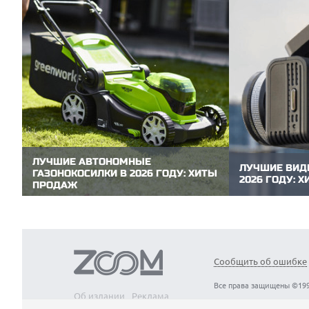
ЛУЧШИЕ АВТОНОМНЫЕ
ЛУЧШИЕ ВИД
ГАЗОНОКОСИЛКИ В 2026 ГОДУ: ХИТЫ
2026 ГОДУ: 
ПРОДАЖ
Видеорегистра
Аккумуляторные газонокосилки не
автомобиле. О
требуют топлива, работают заметно тише
обстановку в 
бензиновых, не зависят от электричества и
записывает вид
позволяют свободно перемещаться по
ключевым дока
участку без проводов. Редакция
ситуации. Ред
ZOOM.CNews выбрала самые популярные
модели видеор
Сообщить об ошибке
модели автономных газонокосилок,
пользуются...
которые...
Все права защищены ©199
Об издании
Реклама
Вакансии
Контакты