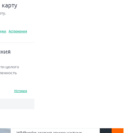
 карту
ту.
ауки
Астрономия
ения
ти целого
ленность
История
Wildberries создает армию частных