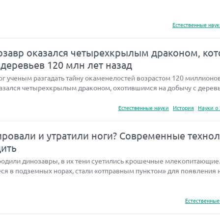
Естественные нау
завр оказался четырехкрылым драконом, ко
 деревьев 120 млн лет назад
 ученым разгадать тайну окаменелостей возрастом 120 миллионов 
азался четырехкрылым драконом, охотившимся на добычу с деревь
Естественные науки
История
Науки о
ровали и утратили ноги? Современные техно
дить
бродили динозавры, в их тени суетились крошечные млекопитающие
ся в подземных норах, стали «отправным пунктом» для появления 
Естественные