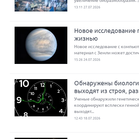
увеличение биоразнообразия. 
13:11 27.07.2026
Новое исследование п
жизнью
Новое исследование с компью
материал с Земли может достич
15:26 24.07.2026
Обнаружены биологич
выходят из строя, ра
Ученые обнаружили генетическ
координируют всплески генной 
выходят...
12:43 18.07.2026