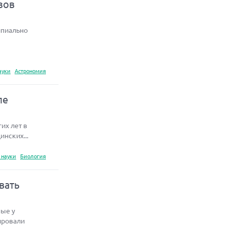
зов
ипиально
ауки
Астрономия
ле
их лет в
нских...
 науки
Биология
вать
ные у
ировали