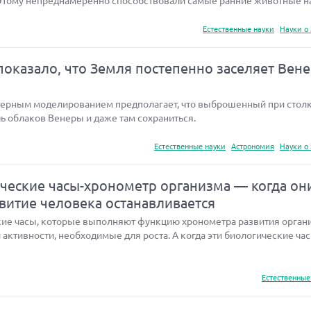
Этому непреднамеренно способствовали самые ранние животные н
Естественные науки
Науки о
оказало, что Земля постепенно заселяет Вен
терным моделированием предполагает, что выброшенный при стол
ь облаков Венеры и даже там сохраниться.
Естественные науки
Астрономия
Науки о
еские часы-хронометр организма — когда он
звитие человека останавливается
ие часы, которые выполняют функцию хронометра развития орган
активности, необходимые для роста. А когда эти биологические ча
Естественные