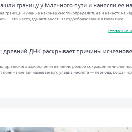
шли границу у Млечного пути и нанесли ее на
я граница, и ученые наконец смогли определить ее и нанести на кар
али — это место, где активность звездообразования в галактике...
Естественные н
а: древний ДНК раскрывает причины исчезнов
исторического захоронения выявило резкое сокращение численнос
т понимание так называемого упадка неолита — периода, когда чис