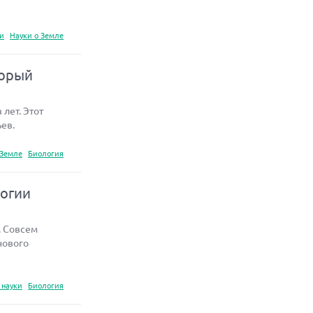
ки
Науки о Земле
торый
лет. Этот
ев.
 Земле
Биология
логии
. Совсем
нового
 науки
Биология