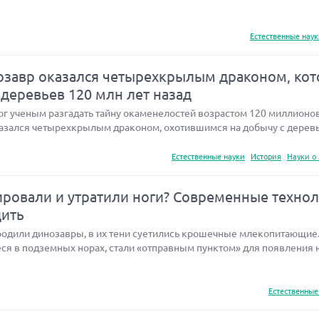
Естественные нау
завр оказался четырехкрылым драконом, ко
 деревьев 120 млн лет назад
 ученым разгадать тайну окаменелостей возрастом 120 миллионов 
азался четырехкрылым драконом, охотившимся на добычу с деревь
Естественные науки
История
Науки о
ровали и утратили ноги? Современные техно
дить
бродили динозавры, в их тени суетились крошечные млекопитающие
ся в подземных норах, стали «отправным пунктом» для появления 
Естественные