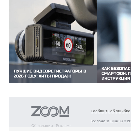
КАК БЕЗОПАС
ЛУЧШИЕ ВИДЕОРЕГИСТРАТОРЫ В
СМАРТФОН: 
2026 ГОДУ: ХИТЫ ПРОДАЖ
ИНСТРУКЦИЯ
Видеорегистратор — необходимая вещь в
Покупка б/у см
автомобиле. Он фиксирует дорожную
разумного бал
обстановку в реальном времени и
потенциальным
записывает видео, которые могут стать
ZOOM.CNews по
ключевым доказательством в спорной
чек-лист, кото
ситуации. Редакция ZOOM.CNews выбрала
15 минут объек
модели видеорегистраторов, которые
Сообщить об ошибке
аппарата и изб
пользуются...
Все права защищены ©199
Об издании
Реклама
Вакансии
Контакты