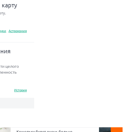
 карту
ту.
ауки
Астрономия
ения
ти целого
ленность
История
Кошельку будет очень больно.