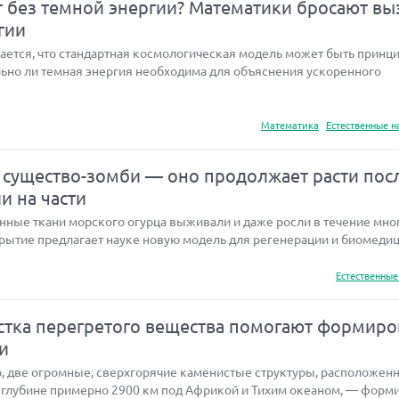
т без темной энергии? Математики бросают вы
гии
ается, что стандартная космологическая модель может быть принц
льно ли темная энергия необходима для объяснения ускоренного
Математика
Естественные н
существо-зомби — оно продолжает расти пос
ли на части
нные ткани морского огурца выживали и даже росли в течение мног
рытие предлагает науке новую модель для регенерации и биомедици
Естественные
устка перегретого вещества помогают формиро
и
, две огромные, сверхгорячие каменистые структуры, расположен
 глубине примерно 2900 км под Африкой и Тихим океаном, — форм