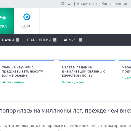
CNews
|
Аналитика
|
Конференции
УКА
СОФТ
Е НАУКИ
ТЕХНОЛОГИИ
АРМИЯ
Ученые научились
Взлет и падение
Чере
предсказывать высоту
цивилизаций связаны с
под
Ne
волн в океане
качеством почвы
Чита
Читать далее
Читать далее
топорилась на миллионы лет, прежде чем вне
ет, что эволюция застопорилась на миллионы лет, а потом произо