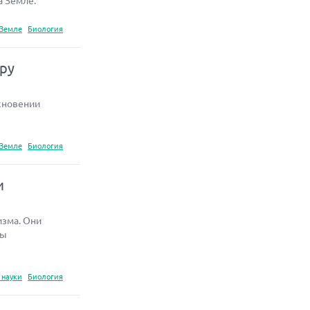
а Земле.
 Земле
Биология
еру
кновении
 Земле
Биология
и
изма. Они
сы
 науки
Биология