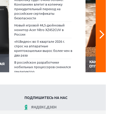
Компаниям влетит в копеечку
принудительный переход на
российские сертификаты
безопасности
Новый игровой 44,5-дюймовый
монитор Acer Nitro XZ452CUV в
России
«М.Видео»: во II квартале 2026 г.
спрос на аппаратные
криптокошельки вырос более чем в
два раза
КАК ПОДГОТ
В российском разработчике
НАЯ
ОТПУСКУ: С
мобильных процессоров сменился
В путешествии
гендиректор
сразу: работа
Хозяева Instagram* и Facebook*
гидом и фоток
песок быстро 
заплатят миллиард долларов за
ycle
прочность. Чт
вред, нанесенный детям
в с
не вышел из с
поездки, его ст
ПОДПИШИТЕСЬ НА НАС
ЯНДЕКС.ДЗЕН