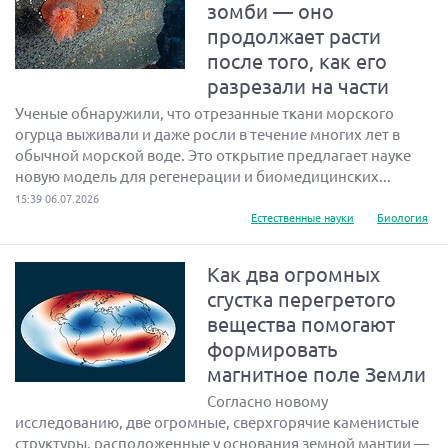
зомби — оно
продолжает расти
после того, как его
разрезали на части
Ученые обнаружили, что отрезанные ткани морского
огурца выживали и даже росли в течение многих лет в
обычной морской воде. Это открытие предлагает науке
новую модель для регенерации и биомедицинских...
15:39 06.07.2026
Естественные науки
Биология
Как два огромных
сгустка перегретого
вещества помогают
формировать
магнитное поле Земли
Согласно новому
исследованию, две огромные, сверхгорячие каменистые
структуры, расположенные у основания земной мантии —