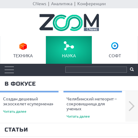
CNews
|
Аналитика
|
Конференции
ТЕХНИКА
НАУКА
СОФТ
В ФОКУСЕ
Создан дешевый
Челябинский метеорит –
Уче
Next
экзоскелет «супермена»
сокровищница для
пре
ученых
вол
Читать далее
Читать далее
Чита
СТАТЬИ