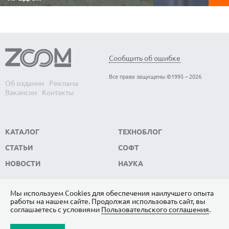
Видеорегистратор 
Аккумуляторные газонокосилки не
автомобиле. Он фи
требуют топлива, работают заметно тише
обстановку в реаль
бензиновых, не зависят от электричества и
записывает видео, к
позволяют свободно перемещаться по
ключевым доказате
участку без проводов. Редакция
ситуации. Редакци
ZOOM.CNews выбрала самые популярные
модели видеорегис
модели автономных газонокосилок,
Сообщить об ошибке
пользуются...
которые...
Все права защищены ©1995 – 2026
Об издании
Реклама
Вакансии
Контакты
КАТАЛОГ
ТЕХНОБЛОГ
СТАТЬИ
СОФТ
НОВОСТИ
НАУКА
Мы используем Сookies для обеспечения наилучшего опыта
работы на нашем сайте. Продолжая использовать сайт, вы
ПОДПИШИТЕСЬ НА НАС
соглашаетесь с условиями
Пользовательского соглашения
.
ЯНДЕКС.ДЗЕН