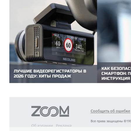
КАК БЕЗОПАС
ЛУЧШИЕ ВИДЕОРЕГИСТРАТОРЫ В
СМАРТФОН: 
2026 ГОДУ: ХИТЫ ПРОДАЖ
ИНСТРУКЦИЯ
Видеорегистратор — необходимая вещь в
Покупка б/у см
автомобиле. Он фиксирует дорожную
разумного бал
обстановку в реальном времени и
потенциальным
записывает видео, которые могут стать
ZOOM.CNews по
ключевым доказательством в спорной
чек-лист, кото
ситуации. Редакция ZOOM.CNews выбрала
15 минут объек
модели видеорегистраторов, которые
Сообщить об ошибке
аппарата и изб
пользуются...
Все права защищены ©199
Об издании
Реклама
Вакансии
Контакты