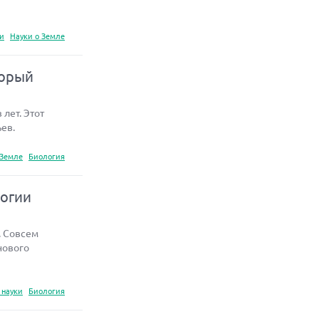
ки
Науки о Земле
торый
лет. Этот
ев.
 Земле
Биология
логии
. Совсем
нового
 науки
Биология