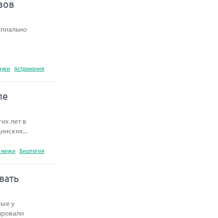
зов
ипиально
ауки
Астрономия
ле
их лет в
нских...
 науки
Биология
вать
ные у
ировали