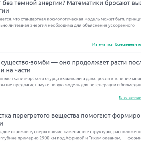
т без темной энергии? Математики бросают вы
гии
ается, что стандартная космологическая модель может быть принц
льно ли темная энергия необходима для объяснения ускоренного
Математика
Естественные н
существо-зомби — оно продолжает расти пос
ли на части
нные ткани морского огурца выживали и даже росли в течение мног
рытие предлагает науке новую модель для регенерации и биомедици
Естественные
устка перегретого вещества помогают формиро
и
, две огромные, сверхгорячие каменистые структуры, расположен
 глубине примерно 2900 км под Африкой и Тихим океаном, — форм