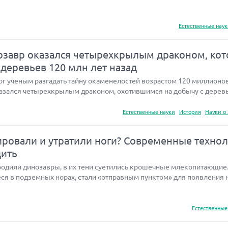
Естественные нау
завр оказался четырехкрылым драконом, ко
 деревьев 120 млн лет назад
 ученым разгадать тайну окаменелостей возрастом 120 миллионов 
азался четырехкрылым драконом, охотившимся на добычу с деревь
Естественные науки
История
Науки о
ровали и утратили ноги? Современные техно
дить
бродили динозавры, в их тени суетились крошечные млекопитающие
ся в подземных норах, стали «отправным пунктом» для появления 
Естественные