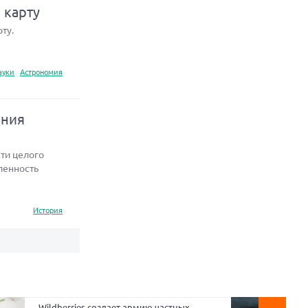
 карту
ту.
ауки
Астрономия
ения
ти целого
ленность
История
Wildberries создает армию частных