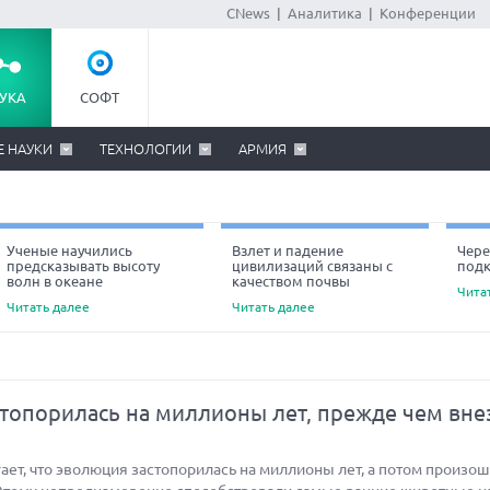
CNews
|
Аналитика
|
Конференции
УКА
СОФТ
Е НАУКИ
ТЕХНОЛОГИИ
АРМИЯ
Ученые научились
Взлет и падение
Чере
предсказывать высоту
цивилизаций связаны с
под
Ne
волн в океане
качеством почвы
Чита
Читать далее
Читать далее
топорилась на миллионы лет, прежде чем вне
ет, что эволюция застопорилась на миллионы лет, а потом произо