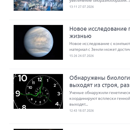
увеличение биоразнообразия. 
13:11 27.07.2026
Новое исследование п
жизнью
Новое исследование с компью
материал с Земли может достич
15:26 24.07.2026
Обнаружены биологич
выходят из строя, ра
Ученые обнаружили генетическ
координируют всплески генной 
выходят...
12:43 18.07.2026