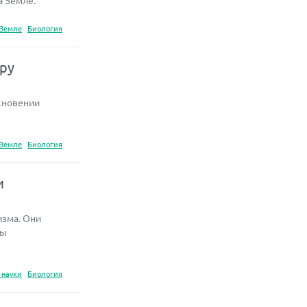
а Земле.
 Земле
Биология
еру
кновении
 Земле
Биология
и
изма. Они
сы
 науки
Биология