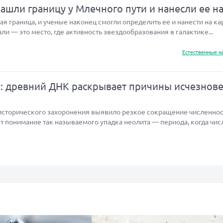
шли границу у Млечного пути и нанесли ее на
я граница, и ученые наконец смогли определить ее и нанести на кар
али — это место, где активность звездообразования в галактике...
Естественные н
а: древний ДНК раскрывает причины исчезнов
исторического захоронения выявило резкое сокращение численнос
т понимание так называемого упадка неолита — периода, когда чис