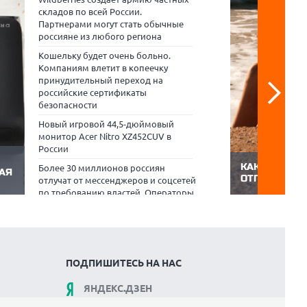
складов по всей России.
Партнерами могут стать обычные
россияне из любого региона
Кошельку будет очень больно.
Компаниям влетит в копеечку
принудительный переход на
российские сертификаты
безопасности
Новый игровой 44,5-дюймовый
монитор Acer Nitro XZ452CUV в
России
КАК ПОДГОТ
Более 30 миллионов россиян
НАЯ
ОТПУСКУ: С
отлучат от мессенджеров и соцсетей
В путешествии
по требованию властей. Операторы
сразу: работа
связи в бешенстве
гидом и фоток
песок быстро 
«М.Видео»: во II квартале 2026 г.
ycle
прочность. Чт
спрос на аппаратные
в с
не вышел из с
криптокошельки вырос более чем в
поездки, его ст
два раза
ПОДПИШИТЕСЬ НА НАС
ЯНДЕКС.ДЗЕН