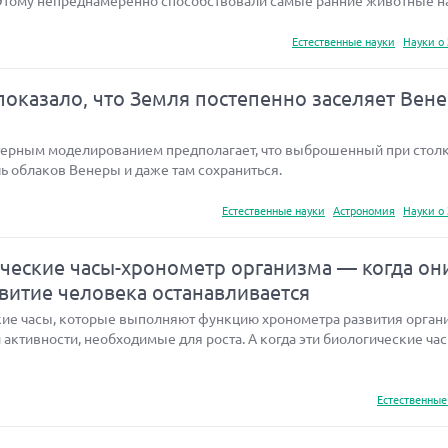
Этому непреднамеренно способствовали самые ранние животные н
Естественные науки
Науки о
оказало, что Земля постепенно заселяет Вен
терным моделированием предполагает, что выброшенный при стол
ь облаков Венеры и даже там сохраниться.
Естественные науки
Астрономия
Науки о
еские часы-хронометр организма — когда он
звитие человека останавливается
ие часы, которые выполняют функцию хронометра развития орган
активности, необходимые для роста. А когда эти биологические ча
Естественные