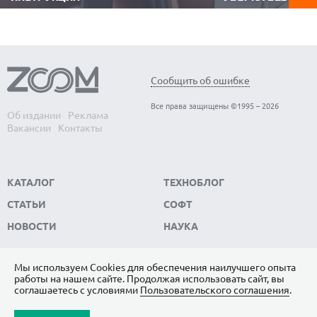
Покупка б/у смартфона — это поиск
В линейке вертика
разумного баланса между выгодой и
Dreame Z40 — попол
потенциальными рисками. Редакция
продвинутой насад
ZOOM.CNews подготовила практический
уборки. Причем нов
чек-лист, который поможет буквально за
2.0 обещает полноц
15 минут объективно оценить состояние
одновременным сбо
аппарата и избежать дорогостоящих...
фильтрацией! С уче
Сообщить об ошибке
линейки...
Все права защищены ©1995 – 2026
Об издании
Реклама
Вакансии
Контакты
КАТАЛОГ
ТЕХНОБЛОГ
СТАТЬИ
СОФТ
НОВОСТИ
НАУКА
Мы используем Сookies для обеспечения наилучшего опыта
работы на нашем сайте. Продолжая использовать сайт, вы
ПОДПИШИТЕСЬ НА НАС
соглашаетесь с условиями
Пользовательского соглашения
.
ЯНДЕКС.ДЗЕН