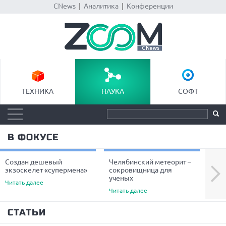
CNews
|
Аналитика
|
Конференции
ТЕХНИКА
НАУКА
СОФТ
В ФОКУСЕ
Создан дешевый
Челябинский метеорит –
Уче
Next
экзоскелет «супермена»
сокровищница для
пре
ученых
вол
Читать далее
Читать далее
Чита
СТАТЬИ