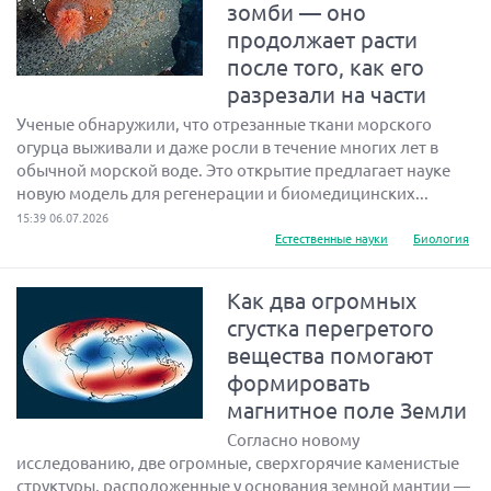
зомби — оно
продолжает расти
после того, как его
разрезали на части
Ученые обнаружили, что отрезанные ткани морского
огурца выживали и даже росли в течение многих лет в
обычной морской воде. Это открытие предлагает науке
новую модель для регенерации и биомедицинских...
15:39 06.07.2026
Естественные науки
Биология
Как два огромных
сгустка перегретого
вещества помогают
формировать
магнитное поле Земли
Согласно новому
исследованию, две огромные, сверхгорячие каменистые
структуры, расположенные у основания земной мантии —