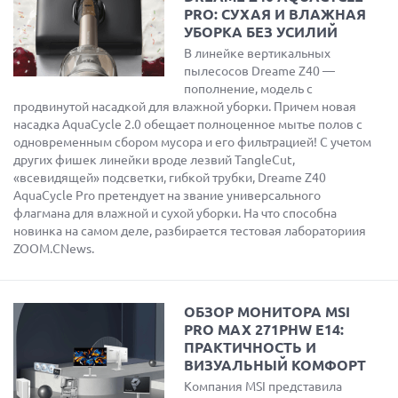
PRO: СУХАЯ И ВЛАЖНАЯ
УБОРКА БЕЗ УСИЛИЙ
В линейке вертикальных
пылесосов Dreame Z40 —
пополнение, модель с
продвинутой насадкой для влажной уборки. Причем новая
насадка AquaCycle 2.0 обещает полноценное мытье полов с
одновременным сбором мусора и его фильтрацией! С учетом
других фишек линейки вроде лезвий TangleCut,
«всевидящей» подсветки, гибкой трубки, Dreame Z40
AquaCycle Pro претендует на звание универсального
флагмана для влажной и сухой уборки. На что способна
новинка на самом деле, разбирается тестовая лабораториия
ZOOM.CNews.
ОБЗОР МОНИТОРА MSI
PRO MAX 271PHW E14:
ПРАКТИЧНОСТЬ И
ВИЗУАЛЬНЫЙ КОМФОРТ
Компания MSI представила