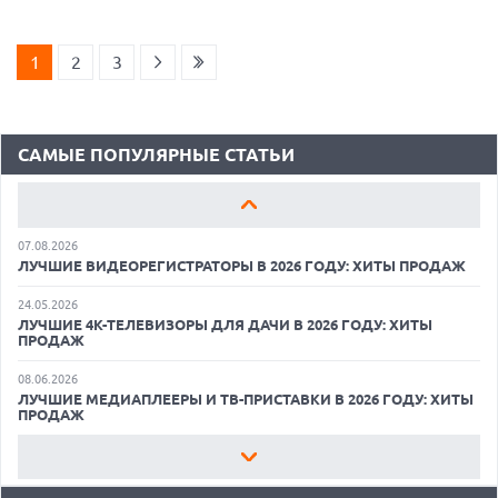
18.06.2026
САМЫЕ ЛЕГКИЕ НОУТБУКИ С ДИСКРЕТНОЙ ГРАФИКОЙ: ВЫБОР
ZOOM
1
2
3
01.06.2026
9 ПОЛЕЗНЫХ ГАДЖЕТОВ В АВТОМОБИЛЬ ДЛЯ ПУТЕШЕСТВИЯ
ЛЕТОМ: ВЫБОР ZOOM
САМЫЕ ПОПУЛЯРНЫЕ СТАТЬИ
15.05.2026
ОБЗОР HUAWEI MATE 80 PRO: КАК СТАТЬ ФЛАГМАНОМ В 2026
ГОДУ?
07.08.2026
ЛУЧШИЕ ВИДЕОРЕГИСТРАТОРЫ В 2026 ГОДУ: ХИТЫ ПРОДАЖ
24.05.2026
ЛУЧШИЕ 4K-ТЕЛЕВИЗОРЫ ДЛЯ ДАЧИ В 2026 ГОДУ: ХИТЫ
ПРОДАЖ
07.08.2026
08.06.2026
ХАКЕР ПРИЗНАЛ ВИНУ ВО ВЗЛОМЕ SNOWFLAKE И КРАЖЕ
ЛУЧШИЕ МЕДИАПЛЕЕРЫ И ТВ-ПРИСТАВКИ В 2026 ГОДУ: ХИТЫ
ДАННЫХ МИЛЛИОНОВ ПОЛЬЗОВАТЕЛЕЙ
ПРОДАЖ
07.08.2026
22.05.2026
ЭЛЕКТРИЧЕСКИЙ ПИКАП FORD FATHOM ВРЯД ЛИ ПОВТОРИТ
ЛУЧШИЕ ПОРТАТИВНЫЕ КОНСОЛИ С ВОЗМОЖНОСТЬЮ
УСПЕХ ЛЕГЕНДАРНЫХ МОДЕЛЕЙ КОМПАНИИ
ПОДКЛЮЧЕНИЯ К ТЕЛЕВИЗОРУ: ВЫБОР ZOOM