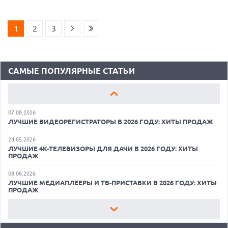
18.06.2026
САМЫЕ ЛЕГКИЕ НОУТБУКИ С ДИСКРЕТНОЙ ГРАФИКОЙ: ВЫБОР
ZOOM
1
2
3
01.06.2026
9 ПОЛЕЗНЫХ ГАДЖЕТОВ В АВТОМОБИЛЬ ДЛЯ ПУТЕШЕСТВИЯ
ЛЕТОМ: ВЫБОР ZOOM
САМЫЕ ПОПУЛЯРНЫЕ СТАТЬИ
15.05.2026
ОБЗОР HUAWEI MATE 80 PRO: КАК СТАТЬ ФЛАГМАНОМ В 2026
ГОДУ?
07.08.2026
ЛУЧШИЕ ВИДЕОРЕГИСТРАТОРЫ В 2026 ГОДУ: ХИТЫ ПРОДАЖ
24.05.2026
ЛУЧШИЕ 4K-ТЕЛЕВИЗОРЫ ДЛЯ ДАЧИ В 2026 ГОДУ: ХИТЫ
ПРОДАЖ
07.08.2026
08.06.2026
XENIUM ВЫПУСТИЛА КНОПОЧНЫЕ СМАРТФОНЫ С
ЛУЧШИЕ МЕДИАПЛЕЕРЫ И ТВ-ПРИСТАВКИ В 2026 ГОДУ: ХИТЫ
ПОДДЕРЖКОЙ СЕТЕЙ 4G И ТЕХНОЛОГИЕЙ VOLTE
ПРОДАЖ
07.08.2026
22.05.2026
ПРЕДСТАВЛЕНЫ НАУШНИКИ JBL С СЕНСОРНЫМ ЭКРАНОМ НА
ЛУЧШИЕ ПОРТАТИВНЫЕ КОНСОЛИ С ВОЗМОЖНОСТЬЮ
КЕЙСЕ ДЛЯ УПРАВЛЕНИЯ МУЗЫКОЙ
ПОДКЛЮЧЕНИЯ К ТЕЛЕВИЗОРУ: ВЫБОР ZOOM