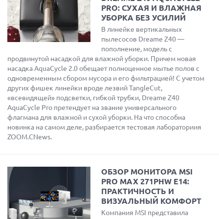
PRO: СУХАЯ И ВЛАЖНАЯ
УБОРКА БЕЗ УСИЛИЙ
В линейке вертикальных
пылесосов Dreame Z40 —
пополнение, модель с
продвинутой насадкой для влажной уборки. Причем новая
насадка AquaCycle 2.0 обещает полноценное мытье полов с
одновременным сбором мусора и его фильтрацией! С учетом
других фишек линейки вроде лезвий TangleCut,
«всевидящей» подсветки, гибкой трубки, Dreame Z40
AquaCycle Pro претендует на звание универсального
флагмана для влажной и сухой уборки. На что способна
новинка на самом деле, разбирается тестовая лабораториия
ZOOM.CNews.
ОБЗОР МОНИТОРА MSI
PRO MAX 271PHW E14:
ПРАКТИЧНОСТЬ И
ВИЗУАЛЬНЫЙ КОМФОРТ
Компания MSI представила