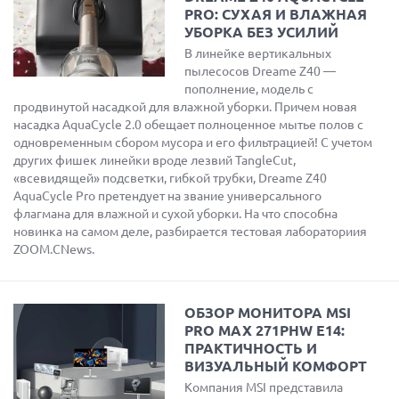
PRO: СУХАЯ И ВЛАЖНАЯ
УБОРКА БЕЗ УСИЛИЙ
В линейке вертикальных
пылесосов Dreame Z40 —
пополнение, модель с
продвинутой насадкой для влажной уборки. Причем новая
насадка AquaCycle 2.0 обещает полноценное мытье полов с
одновременным сбором мусора и его фильтрацией! С учетом
других фишек линейки вроде лезвий TangleCut,
«всевидящей» подсветки, гибкой трубки, Dreame Z40
AquaCycle Pro претендует на звание универсального
флагмана для влажной и сухой уборки. На что способна
новинка на самом деле, разбирается тестовая лабораториия
ZOOM.CNews.
ОБЗОР МОНИТОРА MSI
PRO MAX 271PHW E14:
ПРАКТИЧНОСТЬ И
ВИЗУАЛЬНЫЙ КОМФОРТ
Компания MSI представила