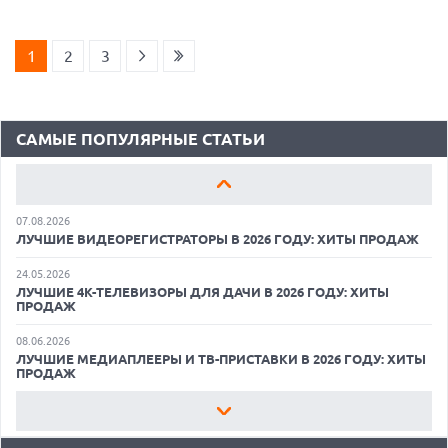
18.06.2026
САМЫЕ ЛЕГКИЕ НОУТБУКИ С ДИСКРЕТНОЙ ГРАФИКОЙ: ВЫБОР
ZOOM
1
2
3
01.06.2026
9 ПОЛЕЗНЫХ ГАДЖЕТОВ В АВТОМОБИЛЬ ДЛЯ ПУТЕШЕСТВИЯ
ЛЕТОМ: ВЫБОР ZOOM
САМЫЕ ПОПУЛЯРНЫЕ СТАТЬИ
15.05.2026
ОБЗОР HUAWEI MATE 80 PRO: КАК СТАТЬ ФЛАГМАНОМ В 2026
ГОДУ?
07.08.2026
ЛУЧШИЕ ВИДЕОРЕГИСТРАТОРЫ В 2026 ГОДУ: ХИТЫ ПРОДАЖ
24.05.2026
ЛУЧШИЕ 4K-ТЕЛЕВИЗОРЫ ДЛЯ ДАЧИ В 2026 ГОДУ: ХИТЫ
ПРОДАЖ
07.08.2026
08.06.2026
XENIUM ВЫПУСТИЛА КНОПОЧНЫЕ СМАРТФОНЫ С
ЛУЧШИЕ МЕДИАПЛЕЕРЫ И ТВ-ПРИСТАВКИ В 2026 ГОДУ: ХИТЫ
ПОДДЕРЖКОЙ СЕТЕЙ 4G И ТЕХНОЛОГИЕЙ VOLTE
ПРОДАЖ
07.08.2026
22.05.2026
ПРЕДСТАВЛЕНЫ НАУШНИКИ JBL С СЕНСОРНЫМ ЭКРАНОМ НА
ЛУЧШИЕ ПОРТАТИВНЫЕ КОНСОЛИ С ВОЗМОЖНОСТЬЮ
КЕЙСЕ ДЛЯ УПРАВЛЕНИЯ МУЗЫКОЙ
ПОДКЛЮЧЕНИЯ К ТЕЛЕВИЗОРУ: ВЫБОР ZOOM