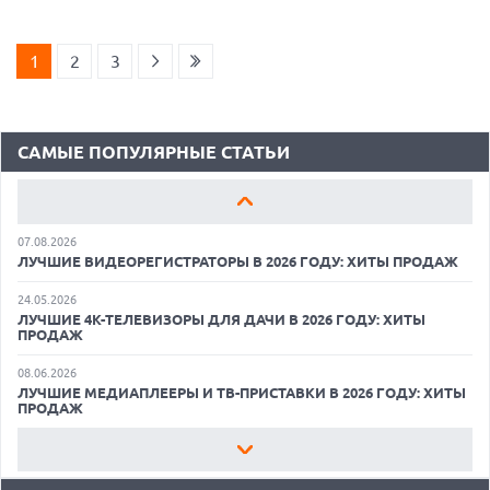
18.06.2026
САМЫЕ ЛЕГКИЕ НОУТБУКИ С ДИСКРЕТНОЙ ГРАФИКОЙ: ВЫБОР
ZOOM
1
2
3
01.06.2026
9 ПОЛЕЗНЫХ ГАДЖЕТОВ В АВТОМОБИЛЬ ДЛЯ ПУТЕШЕСТВИЯ
ЛЕТОМ: ВЫБОР ZOOM
САМЫЕ ПОПУЛЯРНЫЕ СТАТЬИ
15.05.2026
ОБЗОР HUAWEI MATE 80 PRO: КАК СТАТЬ ФЛАГМАНОМ В 2026
ГОДУ?
07.08.2026
ЛУЧШИЕ ВИДЕОРЕГИСТРАТОРЫ В 2026 ГОДУ: ХИТЫ ПРОДАЖ
24.05.2026
ЛУЧШИЕ 4K-ТЕЛЕВИЗОРЫ ДЛЯ ДАЧИ В 2026 ГОДУ: ХИТЫ
ПРОДАЖ
07.08.2026
08.06.2026
ХАКЕР ПРИЗНАЛ ВИНУ ВО ВЗЛОМЕ SNOWFLAKE И КРАЖЕ
ЛУЧШИЕ МЕДИАПЛЕЕРЫ И ТВ-ПРИСТАВКИ В 2026 ГОДУ: ХИТЫ
ДАННЫХ МИЛЛИОНОВ ПОЛЬЗОВАТЕЛЕЙ
ПРОДАЖ
07.08.2026
22.05.2026
ЭЛЕКТРИЧЕСКИЙ ПИКАП FORD FATHOM ВРЯД ЛИ ПОВТОРИТ
ЛУЧШИЕ ПОРТАТИВНЫЕ КОНСОЛИ С ВОЗМОЖНОСТЬЮ
УСПЕХ ЛЕГЕНДАРНЫХ МОДЕЛЕЙ КОМПАНИИ
ПОДКЛЮЧЕНИЯ К ТЕЛЕВИЗОРУ: ВЫБОР ZOOM