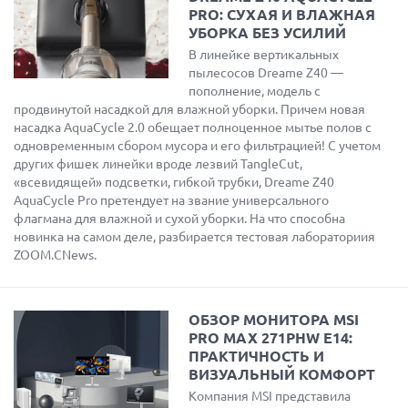
PRO: СУХАЯ И ВЛАЖНАЯ
УБОРКА БЕЗ УСИЛИЙ
В линейке вертикальных
пылесосов Dreame Z40 —
пополнение, модель с
продвинутой насадкой для влажной уборки. Причем новая
насадка AquaCycle 2.0 обещает полноценное мытье полов с
одновременным сбором мусора и его фильтрацией! С учетом
других фишек линейки вроде лезвий TangleCut,
«всевидящей» подсветки, гибкой трубки, Dreame Z40
AquaCycle Pro претендует на звание универсального
флагмана для влажной и сухой уборки. На что способна
новинка на самом деле, разбирается тестовая лабораториия
ZOOM.CNews.
ОБЗОР МОНИТОРА MSI
PRO MAX 271PHW E14:
ПРАКТИЧНОСТЬ И
ВИЗУАЛЬНЫЙ КОМФОРТ
Компания MSI представила