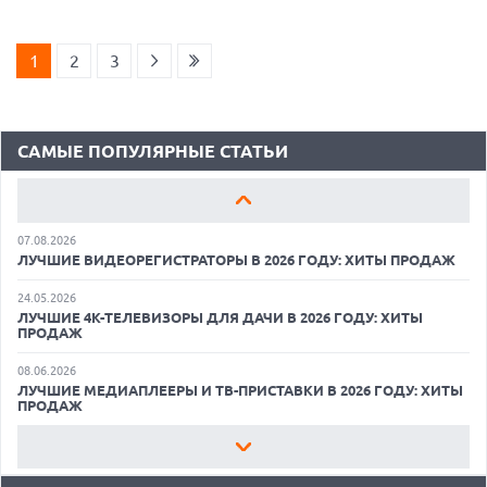
18.06.2026
САМЫЕ ЛЕГКИЕ НОУТБУКИ С ДИСКРЕТНОЙ ГРАФИКОЙ: ВЫБОР
ZOOM
1
2
3
01.06.2026
9 ПОЛЕЗНЫХ ГАДЖЕТОВ В АВТОМОБИЛЬ ДЛЯ ПУТЕШЕСТВИЯ
ЛЕТОМ: ВЫБОР ZOOM
САМЫЕ ПОПУЛЯРНЫЕ СТАТЬИ
15.05.2026
ОБЗОР HUAWEI MATE 80 PRO: КАК СТАТЬ ФЛАГМАНОМ В 2026
ГОДУ?
07.08.2026
ЛУЧШИЕ ВИДЕОРЕГИСТРАТОРЫ В 2026 ГОДУ: ХИТЫ ПРОДАЖ
24.05.2026
ЛУЧШИЕ 4K-ТЕЛЕВИЗОРЫ ДЛЯ ДАЧИ В 2026 ГОДУ: ХИТЫ
ПРОДАЖ
07.08.2026
08.06.2026
ХАКЕР ПРИЗНАЛ ВИНУ ВО ВЗЛОМЕ SNOWFLAKE И КРАЖЕ
ЛУЧШИЕ МЕДИАПЛЕЕРЫ И ТВ-ПРИСТАВКИ В 2026 ГОДУ: ХИТЫ
ДАННЫХ МИЛЛИОНОВ ПОЛЬЗОВАТЕЛЕЙ
ПРОДАЖ
07.08.2026
22.05.2026
ЭЛЕКТРИЧЕСКИЙ ПИКАП FORD FATHOM ВРЯД ЛИ ПОВТОРИТ
ЛУЧШИЕ ПОРТАТИВНЫЕ КОНСОЛИ С ВОЗМОЖНОСТЬЮ
УСПЕХ ЛЕГЕНДАРНЫХ МОДЕЛЕЙ КОМПАНИИ
ПОДКЛЮЧЕНИЯ К ТЕЛЕВИЗОРУ: ВЫБОР ZOOM