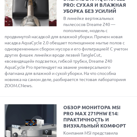
PRO: СУХАЯ И ВЛАЖНАЯ
УБОРКА БЕЗ УСИЛИЙ
В линейке вертикальных
пылесосов Dreame Z40 —
пополнение, модель с
продвинутой насадкой для влажной уборки. Причем новая
насадка AquaCycle 2.0 обещает полноценное мытье полов с
одновременным сбором мусора и его фильтрацией! С учетом
других фишек линейки вроде лезвий TangleCut,
«всевидящей» подсветки, гибкой трубки, Dreame Z40
AquaCycle Pro претендует на звание универсального
флагмана для влажной и сухой уборки. На что способна
новинка на самом деле, разбирается тестовая лабораториия
ZOOM.CNews.
ОБЗОР МОНИТОРА MSI
PRO MAX 271PHW E14:
ПРАКТИЧНОСТЬ И
ВИЗУАЛЬНЫЙ КОМФОРТ
Компания MSI представила