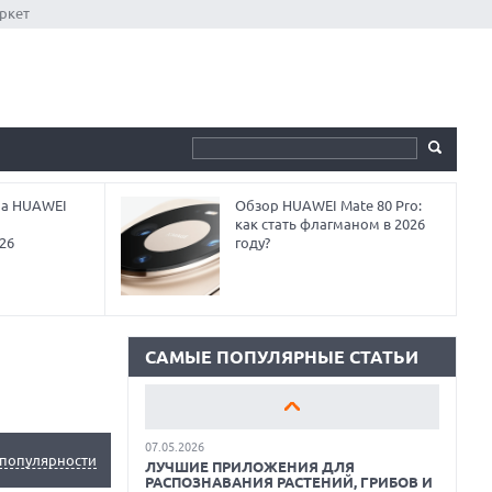
ркет
на HUAWEI
Обзор HUAWEI Mate 80 Pro:
18.06.2026
как стать флагманом в 2026
САМЫЕ ЛЕГКИЕ НОУТБУКИ С
26
году?
ДИСКРЕТНОЙ ГРАФИКОЙ: ВЫБОР ZOOM
01.06.2026
9 ПОЛЕЗНЫХ ГАДЖЕТОВ В
АВТОМОБИЛЬ ДЛЯ ПУТЕШЕСТВИЯ
ЛЕТОМ: ВЫБОР ZOOM
САМЫЕ ПОПУЛЯРНЫЕ СТАТЬИ
15.05.2026
ОБЗОР HUAWEI MATE 80 PRO: КАК СТАТЬ
ФЛАГМАНОМ В 2026 ГОДУ?
07.05.2026
популярности
ЛУЧШИЕ ПРИЛОЖЕНИЯ ДЛЯ
РАСПОЗНАВАНИЯ РАСТЕНИЙ, ГРИБОВ И