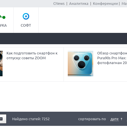
CNews
|
Аналитика
|
Конференции
|
Ма
УКА
СОФТ
Как подготовить смартфон к
Обзор смартфо
отпуску: советы ZOOM
Pura90s Pro Max:
фотофлагман 20
Найдено статей: 7252
сортировать по
дате