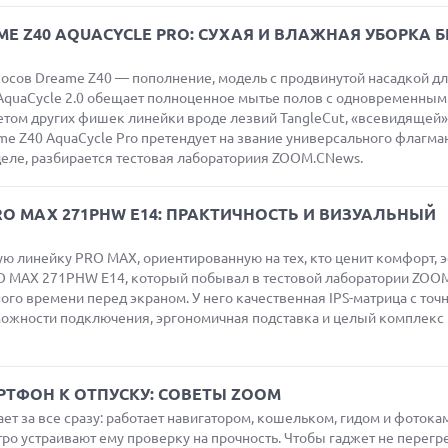
E Z40 AQUACYCLE PRO: СУХАЯ И ВЛАЖНАЯ УБОРКА Б
осов Dreame Z40 — пополнение, модель с продвинутой насадкой д
 AquaCycle 2.0 обещает полноценное мытье полов с одновременным
четом других фишек линейки вроде лезвий TangleCut, «всевидящей»
ame Z40 AquaCycle Pro претендует на звание универсального флагма
 деле, разбирается тестовая лабораториия ZOOM.CNews.
RO MAX 271PHW E14: ПРАКТИЧНОСТЬ И ВИЗУАЛЬНЫЙ
ю линейку PRO MAX, ориентированную на тех, кто ценит комфорт, э
RO MAX 271PHW E14, который побывал в тестовой лаборатории ZOO
ного времени перед экраном. У него качественная IPS-матрица с точ
ожности подключения, эргономичная подставка и целый комплекс
ТФОН К ОТПУСКУ: СОВЕТЫ ZOOM
ет за все сразу: работает навигатором, кошельком, гидом и фотока
тро устраивают ему проверку на прочность. Чтобы гаджет не перегр