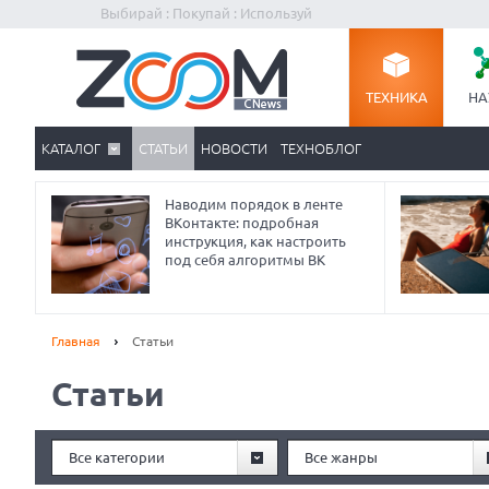
Выбирай : Покупай : Используй
ТЕХНИКА
НА
КАТАЛОГ
СТАТЬИ
НОВОСТИ
ТЕХНОБЛОГ
Наводим порядок в ленте
ВКонтакте: подробная
инструкция, как настроить
под себя алгоритмы ВК
Главная
Статьи
Статьи
Prev
Все категории
Все жанры