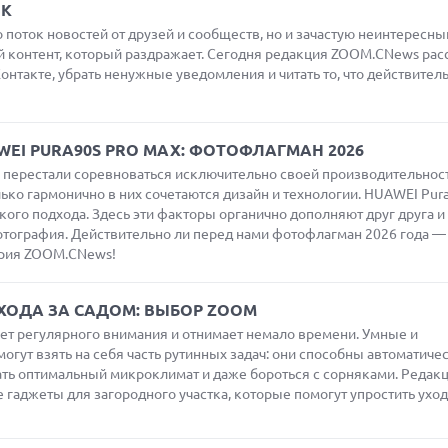
ВК
о поток новостей от друзей и сообществ, но и зачастую неинтересны
 контент, который раздражает. Сегодня редакция ZOOM.CNews рас
онтакте, убрать ненужные уведомления и читать то, что действител
EI PURA90S PRO MAX: ФОТОФЛАГМАН 2026
перестали соревноваться исключительно своей производительнос
ько гармонично в них сочетаются дизайн и технологии. HUAWEI Pura
ого подхода. Здесь эти факторы органично дополняют друг друга и
отография. Действительно ли перед нами фотофлагман 2026 года —
ория ZOOM.CNews!
ХОДА ЗА САДОМ: ВЫБОР ZOOM
ует регулярного внимания и отнимает немало времени. Умные и
огут взять на себя часть рутинных задач: они способны автоматиче
ать оптимальный микроклимат и даже бороться с сорняками. Редак
аджеты для загородного участка, которые помогут упростить уход 