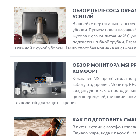
ОБЗОР ПЫЛЕСОСА DREAM
УСИЛИЙ
В линейке вертикальных пылес
уборки. Причем новая насадка
мусора и его фильтрацией! С у
подсветки, гибкой трубки, Dre
влажной и сухой уборки. На что способна новинка на самом
Next
ОБЗОР МОНИТОРА MSI P
КОМФОРТ
Компания MSI представила нову
заботу о здоровье. Монитор P
Prev
создан для тех, кто проводит м
цветопередачей, широкие возм
технологий для защиты зрения.
КАК ПОДГОТОВИТЬ СМАР
В путешествии смартфон отвеча
Однако жара, вода и песок быс