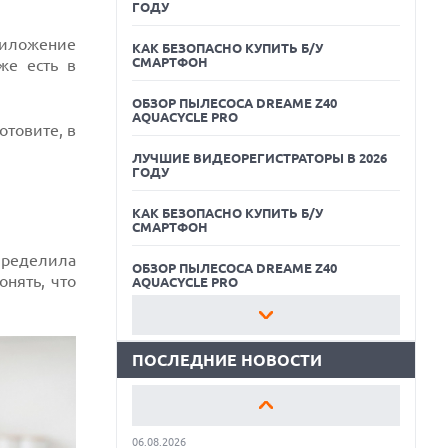
ГОДУ
риложение
КАК БЕЗОПАСНО КУПИТЬ Б/У
СМАРТФОН
же есть в
ОБЗОР ПЫЛЕСОСА DREAME Z40
AQUACYCLE PRO
отовите, в
ЛУЧШИЕ ВИДЕОРЕГИСТРАТОРЫ В 2026
ГОДУ
06.08.2026
КАК БЕЗОПАСНО КУПИТЬ Б/У
MOOVE ПРИВЛЕКЛА $250 МЛН ЧТОБЫ
СМАРТФОН
СТАТЬ КЛЮЧЕВЫМ ОПЕРАТОРОМ
ИНДУСТРИИ РОБОТАКСИ
пределила
ОБЗОР ПЫЛЕСОСА DREAME Z40
онять, что
06.08.2026
AQUACYCLE PRO
HUAWEI ПРЕДСТАВИЛА ПЛАНШЕТ
MATEPAD PRO 2026 ТОЛЩИНОЙ 4,7 ММ И
ЛУЧШИЕ ВИДЕОРЕГИСТРАТОРЫ В 2026
12" OLED МАТРИЦЕЙ
ГОДУ
ПОСЛЕДНИЕ НОВОСТИ
06.08.2026
КАК БЕЗОПАСНО КУПИТЬ Б/У
TROUVER ПРЕДСТАВИЛ НОВЫЕ
СМАРТФОН
ТЕХНОЛОГИИ ВЛАЖНОЙ УБОРКИ И
ЛИНЕЙКУ ТЕХНИКИ 2026 ГОДА
ОБЗОР ПЫЛЕСОСА DREAME Z40
06.08.2026
AQUACYCLE PRO