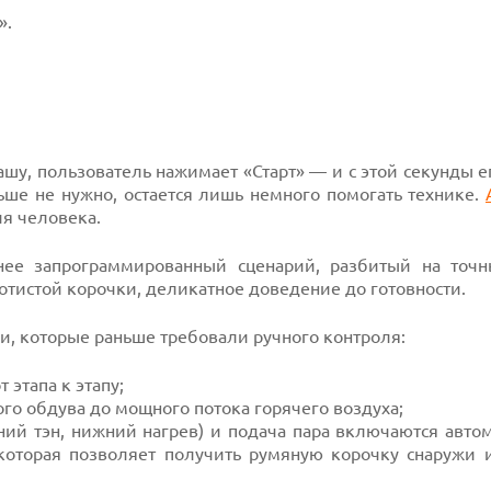
».
ашу, пользователь нажимает «Старт» — и с этой секунды е
ьше не нужно, остается лишь немного помогать технике.
я человека.
ее запрограммированный сценарий, разбитый на точн
тистой корочки, деликатное доведение до готовности.
и, которые раньше требовали ручного контроля:
 этапа к этапу;
го обдува до мощного потока горячего воздуха;
ий тэн, нижний нагрев) и подача пара включаются автом
которая позволяет получить румяную корочку снаружи и