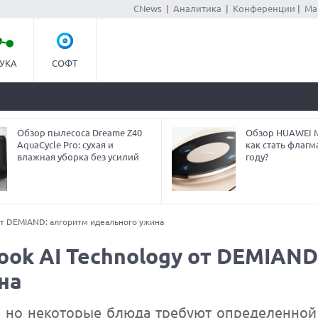
CNews
|
Аналитика
|
Конференции
|
Ма
УКА
СОФТ
Обзор пылесоса Dreame Z40
Обзор HUAWEI Ma
AquaCycle Pro: сухая и
как стать флагм
влажная уборка без усилий
году?
от DEMIAND: алгоритм идеального ужина
ok AI Technology от DEMIAND
на
о, но некоторые блюда требуют определенной