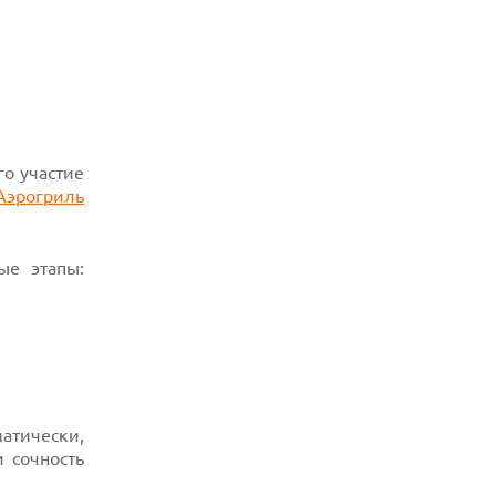
РЕКОРДНОЙ БАТАРЕЕЙ И СПУТНИКОВОЙ
СВЯЗЬЮ
06.08.2026
ФЕРМЕРЫ ИЗ КЕНТУККИ ОТВЕРГЛИ
ПРЕДЛОЖЕНИЕ В 26 МИЛЛИОНОВ
ДОЛЛАРОВ ЗА СТРОИТЕЛЬСТВО ЦОД
го участие
Аэрогриль
ые этапы:
атически,
 сочность