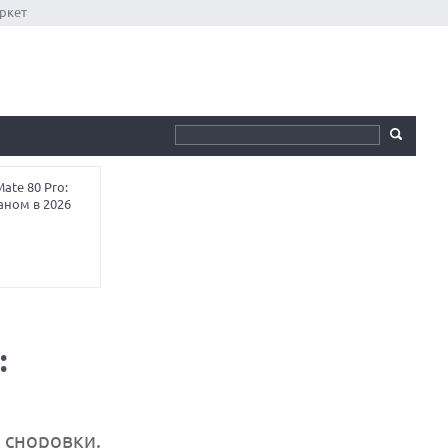
ркет
te 80 Pro:
аном в 2026
:
 сноровки.