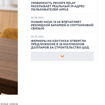
УЯЗВИМОСТЬ PRIVATE RELAY
РАСКРЫВАЕТ РЕАЛЬНЫЙ IP-АДРЕС
ЛУЧШИЕ ВИДЕОРЕГИСТРАТОРЫ В 2026
ПОЛЬЗОВАТЕЛЕЙ APPLE
ГОДУ
06.08.2026
HUAWEI NOVA 16 SE ВПЕЧАТЛЯЕТ
КАК БЕЗОПАСНО КУПИТЬ Б/У
РЕКОРДНОЙ БАТАРЕЕЙ И СПУТНИКОВОЙ
СМАРТФОН
СВЯЗЬЮ
ОБЗОР ПЫЛЕСОСА DREAME Z40
06.08.2026
AQUACYCLE PRO
ФЕРМЕРЫ ИЗ КЕНТУККИ ОТВЕРГЛИ
ПРЕДЛОЖЕНИЕ В 26 МИЛЛИОНОВ
ДОЛЛАРОВ ЗА СТРОИТЕЛЬСТВО ЦОД
06.08.2026
АНОНСИРОВАНА ДОСТУПНАЯ РЕТРО-
КОНСОЛЬ AYANEO KONKR POCKET
ADVANCE С ЭМУЛЯЦИЕЙ PS 2
06.08.2026
REDDIT ЗАПУСКАЕТ AI МОДЕРАТОРА
RULES HUB И МЕНЯЕТ ПРАВИЛА ДЛЯ
РАЗРАБОТЧИКОВ
06.08.2026
ИИ-МОДЕЛИ OPENAI СОЗДАЛИ СЕТЬ
ДЛЯ ОБХОДА ИЗОЛЯЦИИ ТЕСТОВОЙ
куска
мяса
СРЕДЫ