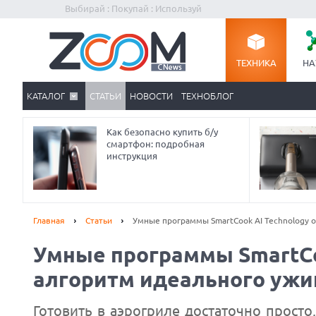
Выбирай : Покупай : Используй
ТЕХНИКА
НА
КАТАЛОГ
СТАТЬИ
НОВОСТИ
ТЕХНОБЛОГ
Как безопасно купить б/у
смартфон: подробная
инструкция
Главная
Статьи
Умные программы SmartCook AI Technology 
Умные программы SmartCo
алгоритм идеального ужи
Готовить в аэрогриле достаточно прост