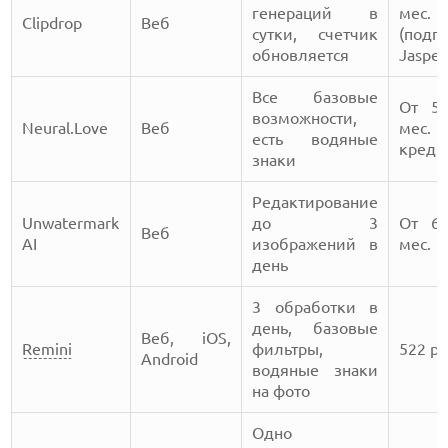
генераций в
мес.
Clipdrop
Веб
сутки, счетчик
(подп
обновляется
Jasper
Все базовые
От 59
возможности,
Neural.Love
Веб
мес.
есть водяные
креди
знаки
Редактирование
Unwatermark
до 3
От 66
Веб
AI
изображений в
мес.
день
3 обработки в
день, базовые
Веб, iOS,
Remini
фильтры,
522 ру
Android
водяные знаки
на фото
Одно