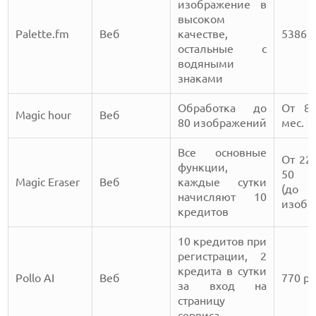
изображение в
высоком
Palette.fm
Веб
качестве,
5386 р
остальные с
водяными
знаками
Обработка до
От 80
Magic hour
Веб
80 изображений
мес.
Все основные
От 220
функции,
50 к
Magic Eraser
Веб
каждые сутки
(д
начисляют 10
изобр
кредитов
10 кредитов при
регистрации, 2
кредита в сутки
Pollo AI
Веб
770 ру
за вход на
страницу
сервиса