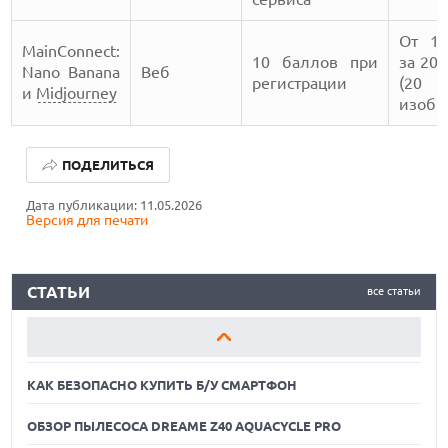
От 10
MainConnect:
10 баллов при
за 20
Nano Banana
Веб
регистрации
(20
и
Midjourney
изобр
КАК БЕЗОПАСНО КУПИТЬ Б/У СМАРТФОН
ПОДЕЛИТЬСЯ
ОБЗОР ПЫЛЕСОСА DREAME Z40 AQUACYCLE PRO
Дата публикации: 11.05.2026
Версия для печати
ОБЗОР МОНИТОРА MSI PRO MAX 271PHW E14
КАК БЕЗОПАСНО КУПИТЬ Б/У СМАРТФОН
СТАТЬИ
все статьи
ОБЗОР ПЫЛЕСОСА DREAME Z40 AQUACYCLE PRO
ОБЗОР МОНИТОРА MSI PRO MAX 271PHW E14
КАК БЕЗОПАСНО КУПИТЬ Б/У СМАРТФОН
ОБЗОР ПЫЛЕСОСА DREAME Z40 AQUACYCLE PRO