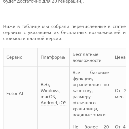
будет достаточно для 20 генераций).
Ниже в таблице мы собрали перечисленные в статье
сервисы с указанием их бесплатных возможностей и
стоимости платной версии.
Бесплатные
Сервис
Платформы
Цена
возможности
Все базовые
функции,
Веб,
ограничения по
Windows
,
качеству,
От 27
Fotor AI
macOS
,
размеру
мес.
Android
,
iOS
облачного
хранилища,
водяные знаки
Не более 20
От 44