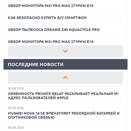
ОБЗОР МОНИТОРА MSI PRO MAX 271PHW E14
КАК БЕЗОПАСНО КУПИТЬ Б/У СМАРТФОН
ОБЗОР ПЫЛЕСОСА DREAME Z40 AQUACYCLE PRO
06.08.2026
MOOVE ПРИВЛЕКЛА $250 МЛН ЧТОБЫ СТАТЬ КЛЮЧЕВЫМ
ОПЕРАТОРОМ ИНДУСТРИИ РОБОТАКСИ
ОБЗОР МОНИТОРА MSI PRO MAX 271PHW E14
06.08.2026
КАК БЕЗОПАСНО КУПИТЬ Б/У СМАРТФОН
HUAWEI ПРЕДСТАВИЛА ПЛАНШЕТ MATEPAD PRO 2026
ТОЛЩИНОЙ 4,7 ММ И 12" OLED МАТРИЦЕЙ
ПОСЛЕДНИЕ НОВОСТИ
ОБЗОР ПЫЛЕСОСА DREAME Z40 AQUACYCLE PRO
06.08.2026
TROUVER ПРЕДСТАВИЛ НОВЫЕ ТЕХНОЛОГИИ ВЛАЖНОЙ
ОБЗОР МОНИТОРА MSI PRO MAX 271PHW E14
УБОРКИ И ЛИНЕЙКУ ТЕХНИКИ 2026 ГОДА
06.08.2026
КАК БЕЗОПАСНО КУПИТЬ Б/У СМАРТФОН
УЯЗВИМОСТЬ PRIVATE RELAY РАСКРЫВАЕТ РЕАЛЬНЫЙ IP-
АДРЕС ПОЛЬЗОВАТЕЛЕЙ APPLE
ОБЗОР ПЫЛЕСОСА DREAME Z40 AQUACYCLE PRO
06.08.2026
HUAWEI NOVA 16 SE ВПЕЧАТЛЯЕТ РЕКОРДНОЙ БАТАРЕЕЙ И
ОБЗОР МОНИТОРА MSI PRO MAX 271PHW E14
СПУТНИКОВОЙ СВЯЗЬЮ
06.08.2026