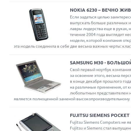
NOKIA 6230 – ВЕЧНО ЖИ
Если задаться целью заинтере
выпускать больше различных мо
лавры лидерства еще в руках, 
течение 2004 года выглядит не
модели, которой компания отк
эта модель соединила в себе две весьма важных черты: кла
Next
SAMSUNG M30 - БОЛЬШ
Свой первый ноутбук компания 
Prev
за освоение этого, весьма пер
в конце декабря прошлого год
на различные применения, от к
любопытным представителем но
является полноценной заменой высокопроизводительному 
FUJITSU SIEMENS POCKET
Fujitsu Siemens Computers не 
Fujitsu и Siemens стал выпуще