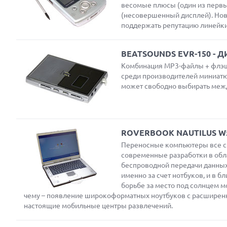
весомые плюсы (один из первых
(несовершенный дисплей). Нов
поддержать репутацию линейки
Next
BEATSOUNDS EVR-150 -
Комбинация MP3-файлы + флэш-
среди производителей миниатю
может свободно выбирать меж
ROVERBOOK NAUTILUS 
Переносные компьютеры все си
современные разработки в обл
беспроводной передачи данных
именно за счет нотбуков, и в б
борьбе за место под солнцем м
чему – появление широкоформатных ноутбуков с расширен
настоящие мобильные центры развлечений.