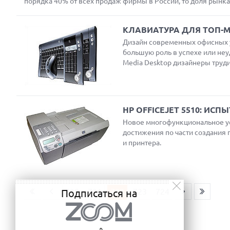
порядка 40% от всех продаж фирмы в России, то доля рынк
КЛАВИАТУРА ДЛЯ ТОП-
Дизайн современных офисных у
большую роль в успехе или неу
Media Desktop дизайнеры труди
HP OFFICEJET 5510: ИС
Новое многофункциональное уст
достижения по части создания 
и принтера.
720
721
722
723
724
Подписаться на