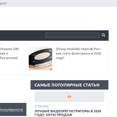
ркет
 Dreame Z40
Обзор HUAWEI Mate 80 Pro:
18.06.2026
хая и
как стать флагманом в 2026
САМЫЕ ЛЕГКИЕ НОУТБУКИ С
без усилий
году?
ДИСКРЕТНОЙ ГРАФИКОЙ: ВЫБОР ZOOM
01.06.2026
9 ПОЛЕЗНЫХ ГАДЖЕТОВ В
АВТОМОБИЛЬ ДЛЯ ПУТЕШЕСТВИЯ
ЛЕТОМ: ВЫБОР ZOOM
САМЫЕ ПОПУЛЯРНЫЕ СТАТЬИ
15.05.2026
ОБЗОР HUAWEI MATE 80 PRO: КАК СТАТЬ
ФЛАГМАНОМ В 2026 ГОДУ?
07.08.2026
популярности
ЛУЧШИЕ ВИДЕОРЕГИСТРАТОРЫ В 2026
ГОДУ: ХИТЫ ПРОДАЖ