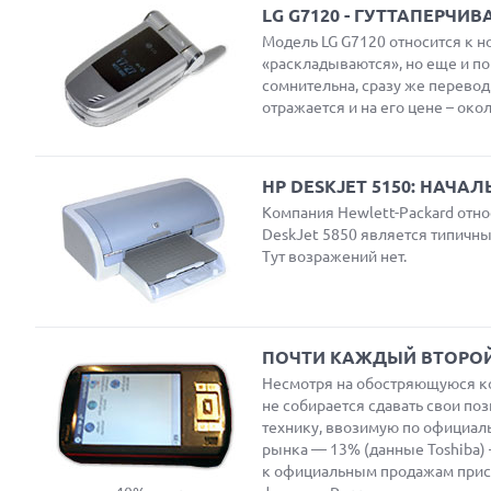
LG G7120 - ГУТТАПЕРЧИ
Модель LG G7120 относится к 
«раскладываются», но еще и по
сомнительна, сразу же перевод
отражается и на его цене – око
HP DESKJET 5150: НАЧА
Компания
Hewlett-Packard
отно
DeskJet 5850 является типичны
Тут возражений нет.
ПОЧТИ КАЖДЫЙ ВТОРОЙ
Несмотря на обостряющуюся к
не собирается сдавать свои по
технику, ввозимую по официал
рынка — 13% (данные Toshiba)
к официальным продажам присов