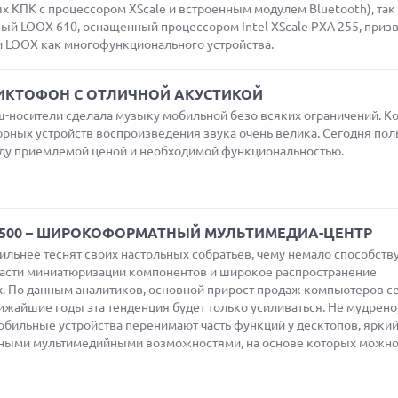
 КПК с процессором XScale и встроенным модулем Bluetooth), так
ый LOOX 610, оснащенный процессором Intel XScale PXA 255, приз
 LOOX как многофункционального устройства.
 ДИКТОФОН С ОТЛИЧНОЙ АКУСТИКОЙ
носители сделала музыку мобильной безо всяких ограничений. К
рных устройств воспроизведения звука очень велика. Сегодня пол
ду приемлемой ценой и необходимой функциональностью.
W500 – ШИРОКОФОРМАТНЫЙ МУЛЬТИМЕДИА-ЦЕНТР
льнее теснят своих настольных собратьев, чему немало способств
асти миниатюризации компонентов и широкое распространение
. По данным аналитиков, основной прирост продаж компьютеров се
лижайшие годы эта тенденция будет только усиливаться. Не мудрено,
обильные устройства перенимают часть функций у десктопов, ярки
ными мультимедийными возможностями, на основе которых можно