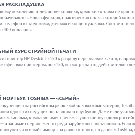
ВАЯ РАСКЛАДУШКА
новому поколению телефонов-«книжек», крышки которых не просто
ворачиваются. Новая функция, практическая польза которой хотя и
ит телефон в статус «имиджевых» и концептуальных. Соответственн
ло 400 долларов.
ЛЬНЫЙ КУРС СТРУЙНОЙ ПЕЧАТИ
сит принтер HP DeskJet 5150 к разряду персональных, хотя, наприм
м офисным принтером, но 5150, несмотря на это, действительно д
 НОУТБУК TOSHIBA — «СЕРЫЙ»
онкуренцию на российском рынке мобильных компьютеров, Toshib
зиции одного из ведущих поставщиков ноутбуков. Даже если учитыв
ьным каналам, компания имеет весьма существенную долю россий
 — и занимает первое место среди зарубежных поставщиков. Если 
окупить и «серый» импорт, на долю которого, по данным Toshiba,