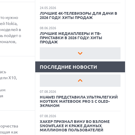
24.05.2026
ЛУЧШИЕ 4K-ТЕЛЕВИЗОРЫ ДЛЯ ДАЧИ В
 то нужно
2026 ГОДУ: ХИТЫ ПРОДАЖ
07.08.2026
ей Nokia,
XENIUM ВЫПУСТИЛА КНОПОЧНЫЕ
СМАРТФОНЫ С ПОДДЕРЖКОЙ СЕТЕЙ 4G
08.06.2026
 моделей в
И ТЕХНОЛОГИЕЙ VOLTE
ЛУЧШИЕ МЕДИАПЛЕЕРЫ И ТВ-
ь пойдет о
ПРИСТАВКИ В 2026 ГОДУ: ХИТЫ
ионалов,
ПРОДАЖ
07.08.2026
ПРЕДСТАВЛЕНЫ НАУШНИКИ JBL С
СЕНСОРНЫМ ЭКРАНОМ НА КЕЙСЕ ДЛЯ
22.05.2026
УПРАВЛЕНИЯ МУЗЫКОЙ
ЛУЧШИЕ ПОРТАТИВНЫЕ КОНСОЛИ С
ВОЗМОЖНОСТЬЮ ПОДКЛЮЧЕНИЯ К
ТЕЛЕВИЗОРУ: ВЫБОР ZOOM
ПОСЛЕДНИЕ НОВОСТИ
07.08.2026
ась
GOOGLE ПЕРЕИМЕНОВЫВАЕТ
ФУНКЦИЮ ПОДСВЕТКИ КАМЕРЫ В
11.06.2026
ели X10,
СМАРТФОНАХ PIXEL 11 PRO
ВСЕГДА ПОД РУКОЙ: САМЫЕ ПОЛЕЗНЫЕ
ГАДЖЕТЫ И ПРИСПОСОБЛЕНИЯ ДЛЯ
мым
ДОМА
07.08.2026
ая
HUAWEI ПРЕДСТАВИЛА УЛЬТРАЛЕГКИЙ
НОУТБУК MATEBOOK PRO S С OLED-
11.05.2026
ЭКРАНОМ
КАК БЕСПЛАТНО РЕДАКТИРОВАТЬ
ФОТОГРАФИИ С ПОМОЩЬЮ
НЕЙРОСЕТЕЙ: ЛУЧШИЕ ПРИЛОЖЕНИЯ И
07.08.2026
СЕРВИСЫ
ХАКЕР ПРИЗНАЛ ВИНУ ВО ВЗЛОМЕ
ворчества
SNOWFLAKE И КРАЖЕ ДАННЫХ
МИЛЛИОНОВ ПОЛЬЗОВАТЕЛЕЙ
08.07.2026
еющая как