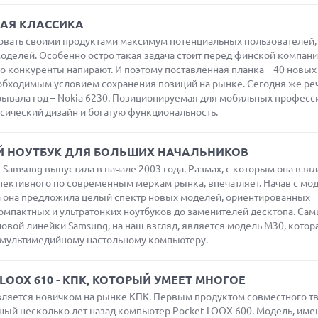
ВАЯ КЛАССИКА
совать своими продуктами максимум потенциальных пользователей,
делей. Особенно остро такая задача стоит перед финской компани
но конкуренты напирают. И поэтому поставленная планка – 40 новых
обходимым условием сохранения позиций на рынке. Сегодня же реч
рывала год – Nokia 6230. Позиционируемая для мобильных професс
ссический дизайн и богатую функциональность.
ОЙ НОУТБУК ДЛЯ БОЛЬШИХ НАЧАЛЬНИКОВ
Samsung выпустила в начале 2003 года. Размах, с которым она взял
спективного по современным меркам рынка, впечатляет. Начав с мод
а она предложила целый спектр новых моделей, ориентированных
омпактных и ультратонких ноутбуков до заменителей десктопа. Са
вой линейки Samsung, на наш взгляд, является модель M30, котор
мультимедийному настольному компьютеру.
 LOOX 610 - КПК, КОТОРЫЙ УМЕЕТ МНОГОЕ
является новичком на рынке КПК. Первым продуктом совместного т
нный несколько лет назад компьютер Pocket LOOX 600. Модель, им