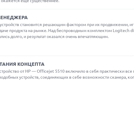
а окажется еще существеннее.
МЕНЕДЖЕРА
стройств становится решающим фактором при их продвижении, иг
даче продукта на рынке. Над беспроводным комплектом Logitech d
лись долго, и результат оказался очень впечатляющим.
ПЫТАНИЯ КОНЦЕПТА
ройство от HP — Officejet 5510 включило в себя практически все
подобных устройств, соединяющих в себе возможности сканера, ко