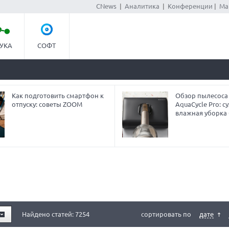
CNews
|
Аналитика
|
Конференции
|
Ма
УКА
СОФТ
Как подготовить смартфон к
Обзор пылесоса
отпуску: советы ZOOM
AquaCycle Pro: су
влажная уборка 
Найдено статей: 7254
сортировать по
дате