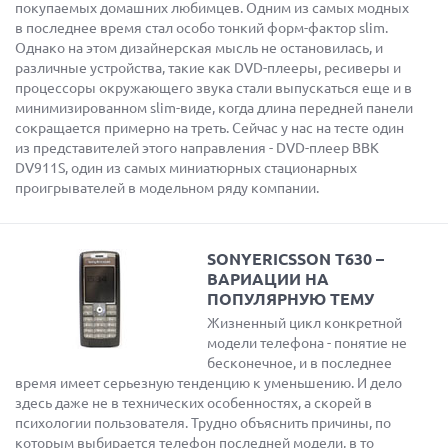
покупаемых домашних любимцев. Одним из самых модных
в последнее время стал особо тонкий форм-фактор slim.
Однако на этом дизайнерская мысль не остановилась, и
различные устройства, такие как DVD-плееры, ресиверы и
процессоры окружающего звука стали выпускаться еще и в
минимизированном slim-виде, когда длина передней панели
сокращается примерно на треть. Сейчас у нас на тесте один
из представителей этого направления - DVD-плеер BBK
DV911S, один из самых миниатюрных стационарных
проигрывателей в модельном ряду компании.
SONYERICSSON T630 –
ВАРИАЦИИ НА
ПОПУЛЯРНУЮ ТЕМУ
Жизненный цикл конкретной
модели телефона - понятие не
бесконечное, и в последнее
время имеет серьезную тенденцию к уменьшению. И дело
здесь даже не в технических особенностях, а скорей в
психологии пользователя. Трудно объяснить причины, по
которым выбирается телефон последней модели, в то