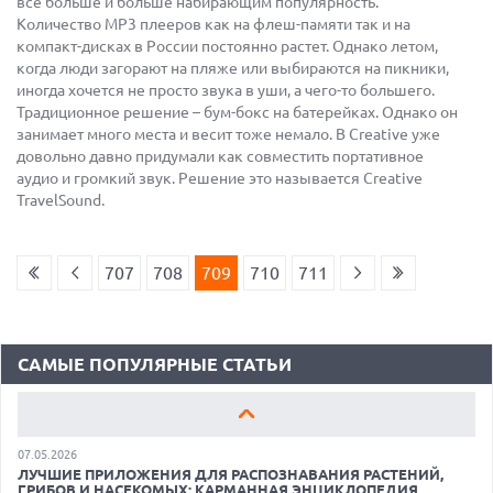
все больше и больше набирающим популярность.
Количество МР3 плееров как на флеш-памяти так и на
компакт-дисках в России постоянно растет. Однако летом,
когда люди загорают на пляже или выбираются на пикники,
иногда хочется не просто звука в уши, а чего-то большего.
Традиционное решение – бум-бокс на батерейках. Однако он
занимает много места и весит тоже немало. В Creative уже
довольно давно придумали как совместить портативное
аудио и громкий звук. Решение это называется Creative
TravelSound.
18.06.2026
САМЫЕ ЛЕГКИЕ НОУТБУКИ С ДИСКРЕТНОЙ ГРАФИКОЙ: ВЫБОР
ZOOM
707
708
709
710
711
01.06.2026
9 ПОЛЕЗНЫХ ГАДЖЕТОВ В АВТОМОБИЛЬ ДЛЯ ПУТЕШЕСТВИЯ
ЛЕТОМ: ВЫБОР ZOOM
САМЫЕ ПОПУЛЯРНЫЕ СТАТЬИ
15.05.2026
ОБЗОР HUAWEI MATE 80 PRO: КАК СТАТЬ ФЛАГМАНОМ В 2026
ГОДУ?
07.05.2026
ЛУЧШИЕ ПРИЛОЖЕНИЯ ДЛЯ РАСПОЗНАВАНИЯ РАСТЕНИЙ,
ГРИБОВ И НАСЕКОМЫХ: КАРМАННАЯ ЭНЦИКЛОПЕДИЯ