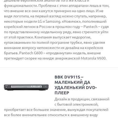
дешевле европейских аналогов того же класса и
функциональности. Проблема с этим аппаратами лишь в том,
что внешне все они кажутся примерно на одно лицо. И не
видя логотипа, на первый взгляд можно спутать, например,
некоторые модели LG и Samsung. «Новичок», пополнивший
корейский легион в России в прошлом году – Pantech – судя
по представленному модельному ряду, явно стремится уйти
от этой практики. Компания выпускает недорогие,
«упакованные» по полной программе трубки, явно уделяя
внимание вопросу непохожести их дизайна на корейских
братьев. Pantech G600 – «продвинутая» модель, внешне
претендует скорее на имидж американской Motorola V600.
BBK DV911S –
МАЛЕНЬКИЙ ДА
УДАЛЕНЬКИЙ DVD-
ПЛЕЕР
Дизайн в продукции, связанной
с бытовой электроникой,
приобретает все большее значение, вынуждая покупателей
все более внимательнее относиться к внешнему виду