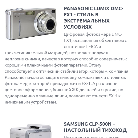
PANASONIC LUMIX DMC-
FX1 - СТИЛЬ В
ЭКСТРЕМАЛЬНЫХ
УСЛОВИЯХ
Цифровая фотокамера DMC-
FX1, оснащенная объективом с
логотипом LEICA и
трехмегапиксельной матрицей, позволяет получать
неплохие снимки, качество которых способно соперничать с
хорошими пленочными фотоаппаратами. Этому
способствует и оптический стабилизатор, которым компания
Panasonic начала оснащать линейку компактных и стильных
фотокамер, к которой принадлежит и FX-1. А различное
цветовое оформление, большой ЖК-дисплей и строгие, но
одновременно плавные линии, позволяют отнести FX-1 к
имиджевым устройствам.
SAMSUNG CLP-500N –
НАСТОЛЬНЫЙ ТИХОХОД
Некоторое время назад мы