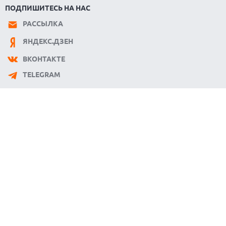
05.08.2026
ПОДПИШИТЕСЬ НА НАС
WISPR FLOW ПРЕДСТАВИЛА ИНСТРУМЕНТ ДЛЯ ЗАПИСИ
ЗАМЕТОК С СОВЕЩАНИЙ В СТИЛЕ GRANOLA
РАССЫЛКА
05.08.2026
ЯНДЕКС.ДЗЕН
ANDROID-ПРИЛОЖЕНИЯ МОГУТ ТАЙНО ПРОДАВАТЬ
МЕСТОПОЛОЖЕНИЕ РЕКЛАМОДАТЕЛЯМ
ВКОНТАКТЕ
05.08.2026
TELEGRAM
OPPO ПРЕДСТАВИЛ СМАРТФОН A7 PRO MAX С ОГРОМНОЙ
БАТАРЕЕЙ И НОВЫМ ПРОЦЕССОРОМ
05.08.2026
KIOXIA И SANDISK ПРЕДСТАВИЛИ ФЛЕШ-ПАМЯТЬ 3D NAND С
РЕКОРДНОЙ ПЛОТНОСТЬЮ