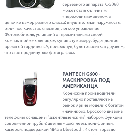
серьезного аппарата, C-5060
может стать отличным
«переходным» звеном в
цепочке камер разного класса: внушительная наружность,
отличное качество снимков, легкое управление.
Фотолюбитель, уставший от примитивизма своей
компактной «мыльницы», купив эту камеру, будет долгое
время ей гордиться. А, привыкнув, будет хвалиться друзьям,
что стал продвинутым фотографом.
PANTECH G600 -
МАСКИРОВКА ПОД
АМЕРИКАНЦА
Корейские производители
регулярно поставляют на
рынок яркие модели с богатой
«начинкой». Броского дизайна
телефоны оснащены "джентльменским" набором функций
современной трубки: цветным дисплеем, полифонией,
камерой, поддержкой MMS и Bluetooth. И стоят гораздо