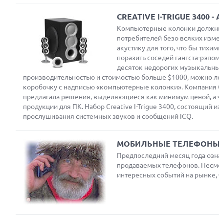
CREATIVE I-TRIGUE 3400
Компьютерные колонки должны 
потребителей безо всяких изме
акустику для того, что бы тихи
поразить соседей гангста-рэпом
десяток недорогих музыкальны
производительностью и стоимостью больше $1000, можно ле
коробочку с надписью «компьютерные колонки». Компания Cr
Next
предлагала решения, выделяющиеся как минимум ценой, а 
продукции для ПК. Набор Creative I-Trigue 3400, состоящий и
прослушивания системных звуков и сообщений ICQ.
Prev
МОБИЛЬНЫЕ ТЕЛЕФОНЫ:
Предпоследний месяц года оз
продаваемых телефонов. Несмо
интересных событий на рынке, 