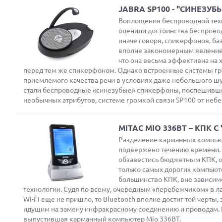
JABRA SP100 - "СИНЕЗУ
Воплощения беспроводной техн
оценили достоинства беспровод
иначе говоря, спикерфонов, ба
вполне закономерным явлением
Next
что она весьма эффективна на хо
перед тем же спикерфоном. Однако встроенные системы гр
приемлемого качества речи в условиях даже небольшого шу
стали беспроводные «синезубые» спикерфоны, поспешивши
необычных атрибутов, системе громкой связи SP100 от небе
MITAC MIO 336BT – КПК 
Разделение карманных компьютер
подвержено течению времени. И
обзавестись бюджетным КПК, о
только самых дорогих компьют
большинство КПК, вне зависимо
технологии. Судя по всему, очередным «перебежчиком» в 
Wi-Fi еще не пришло, то Bluetooth вполне достиг той черт
идущим на замену инфракрасному соединению и проводам. И
выпустившая карманный компьютер Mio 336BT.