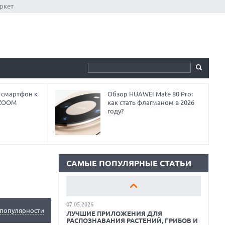
ркет
 смартфон к
Обзор HUAWEI Mate 80 Pro:
18.06.2026
 ZOOM
как стать флагманом в 2026
САМЫЕ ЛЕГКИЕ НОУТБУКИ С
году?
ДИСКРЕТНОЙ ГРАФИКОЙ: ВЫБОР ZOOM
01.06.2026
9 ПОЛЕЗНЫХ ГАДЖЕТОВ В
АВТОМОБИЛЬ ДЛЯ ПУТЕШЕСТВИЯ
ЛЕТОМ: ВЫБОР ZOOM
САМЫЕ ПОПУЛЯРНЫЕ СТАТЬИ
15.05.2026
ОБЗОР HUAWEI MATE 80 PRO: КАК СТАТЬ
ФЛАГМАНОМ В 2026 ГОДУ?
07.05.2026
популярности
ЛУЧШИЕ ПРИЛОЖЕНИЯ ДЛЯ
РАСПОЗНАВАНИЯ РАСТЕНИЙ, ГРИБОВ И