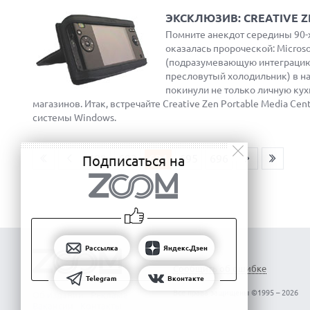
ЭКСКЛЮЗИВ: CREATIVE Z
Помните анекдот середины 90-х
оказалась пророческой: Micros
(подразумевающую интеграцию 
пресловутый холодильник) в н
покинули не только личную кух
магазинов. Итак, встречайте Creative Zen Portable Media C
системы Windows.
692
693
694
695
696
Подписаться на
Рассылка
Яндекс.Дзен
Сообщить об ошибке
Telegram
Вконтакте
Все права защищены ©1995 – 2026
Об издании
Реклама
Вакансии
Контакты