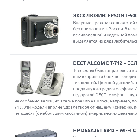
ЭКСКЛЮЗИВ: EPSON L-5
Впервые представленная этой о
без внимания и в России. Эта 
великолепной и надежной пом
выделяется из ряда любительск
DECT ALCOM DT-712 – 
Телефоны бывают разные, и в 
как-то принято больше говори
технологий. Цветной дисплей, 
продвинутого радиотелефона. А
недорогой DECT-телефон… ну, с
не особенно велик, но все же кое-что нашлось, например, п
712. Эти модели вполне удовлетворяют нашему критерию, по
пятьдесят (с небольшим хвостиком) американских дензнако
HP DESKJET 6843 – WI-F