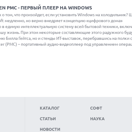
EN PMC - ПЕРВЫЙ ПЛЕЕР НА WINDOWS
 о том, что произойдет, если установить Windows на холодильник? 
oft медленно, но верно внедряет концепцию «цифрового дома»
в единую интеллектуальную систему всей бытовой техники, вклю
ашу жизнь. При этом некоторые составляющие этого радужного бу
ню Билла Гейтса, но и стенды ИТ-выставок, перебравшись на полки
enter (PMC) – портативный аудио-видеоплеер под управлением опер
КАТАЛОГ
СОФТ
СТАТЬИ
НАУКА
НОВОСТИ