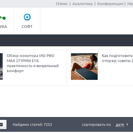
CNews
|
Аналитика
|
Конференции
|
Ма
УКА
СОФТ
Обзор монитора MSI PRO
Как подготовить
MAX 271PHW E14:
отпуску: советы
практичность и визуальный
комфорт
Найдено статей: 7253
сортировать по
дате