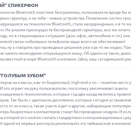
БЫЙ" СПИКЕРФОН
ологии Bluetooth поистине безграничны, пользователи вроде бы 
ных гарнитур, и на тебе – новые устройства. Появление систем гро
зирующихся на технологии Bluetooth, стало неординарным, и в то ж
. Не умаляя преимуществ беспроводной гарнитуры, все же хочется
ду, но в стационарных ситуациях (дом, офис, автомобиль и т.п.) она
омкой связи мобильных телефонов чаще всего не обеспечивают
ма, ну а говорить про проводные решения уже как-то не модно. Па
е занять неожиданно открывшуюся нишу. Об одном из таких, дово
зызвестной в мире Bluetooth компании Jabra, наш сегодняшний раз
С "ГОЛУБЫМ ЗУБОМ"
ов на классы, как-то бюджетный, high-end и т.п. – понятие чисто 
 это играет на руку пользователю, поскольку увеличивает шансы
снащенным технологиями, которые год-два назад являлись приви
еров. Так было с цветными дисплеями, которые сегодня устанавлив
сти от их класса, такая участь ждет и другие, набирающие популярн
лагерь бюджетных компьютеров станут беспроводные модули. И есл
ы, за которой его можно считать стандартным коммуникационным сре
 одной из первых рискнула реализовать это тайваньская компания