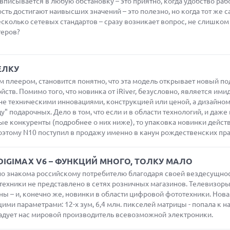
вписывается в любую обстановку – это приятно, когда удобство раб
сть достигают наивысших значений – это полезно, но когда тот же 
сколько сетевых стандартов – сразу возникает вопрос, не слишком
теров?
 ЕЛКУ
м плеером, становится понятно, что эта модель открывает новый по
тв. Помимо того, что новинка от iRiver, безусловно, является имид
 не техническими инновациями, конструкцией или ценой, а дизайном
" подарочных. Дело в том, что если и в области технологий, и даже
мые конкуренты (подробнее о них ниже), то упаковка новинки дейст
поэтому N10 поступил в продажу именно в канун рождественских пра
IGIMAX V6 – ФУНКЦИЙ МНОГО, ТОЛКУ МАЛО
о знакома российскому потребителю благодаря своей вездесущнос
техники не представлено в сетях розничных магазинов. Телевизоры
ы – и, конечно же, новинки в области цифровой фототехники. Нова
и параметрами: 12-х зум, 6,4 млн. пикселей матрицы - попала к нам
радует нас мировой производитель всевозможной электроники.