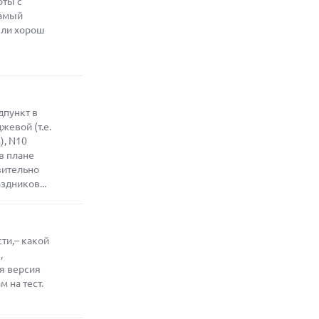
оты с
самый
 ли хорош
дпункт в
жевой (т.е.
), N10
 в плане
вительно
здников...
ти,– какой
,
я версия
 на тест.