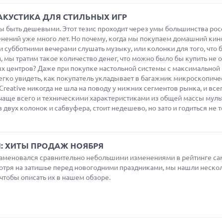
 - АКУСТИКА ДЛЯ СТИЛЬНЫХ ИГР
быть дешевыми. Этот тезис проходит через умы большинства рос
нений уже много лет. Но почему, когда мы покупаем домашний кино
ми субботними вечерами слушать музыку, или колонки для того, что 
, мы тратим такое количество денег, что можно было бы купить не 
х центров? Даже при покупке настольной системы с максимальной
гко увидеть, как покупатель укладывает в багажник микроскопич
eative никогда не шла на поводу у нижних сегментов рынка, и все
чаще всего и техническими характеристиками из общей массы муль
з двух колонок и сабвуфера, стоит недешево, но зато и годиться не 
 ХИТЫ ПРОДАЖ НОЯБРЯ
наменовался сравнительно небольшими изменениями в рейтинге с
тря на затишье перед новогодними праздниками, мы нашли неско
чтобы описать их в нашем обзоре.