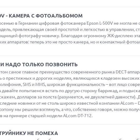
00V - КАМЕРА С ФОТОАЛЬБОМОМ
сенью в Германии цифровая фотокамера Epson L-500V не могла не 
модель, привлекающая своей простотой и легкостью в управлении, с
ощницей фотографу-новичку. Благодаря огромному ЖК-дисплею эт
их аппаратов: теперь это не просто камера, но и компактный фотоа
ЕСЛИ НАДО ТОЛЬКО ПОЗВОНИТЬ
этом самое главное преимущество современного рынка DECT-аппара
ть о престижных и дорогих моделях, являющихся кладезем высоких
полифония, SMS и MMS, широкая функциональность – вот лицо совр
 давайте попытаемся встать по другую сторону баррикад, и подыска
кажем, долларов за полста (разумеется, не двухлетней давности). 
оследние новинки от не столь широко известной компании ALcom – 
этому мы решили взглянуть, а что, собственно говоря, можно получ
в на примере старшей модели ALcom DT-712.
I СТРУЙНИКУ НЕ ПОМЕХА