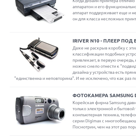
Когда дизайн принтера отлично 
аппаратом и его функционально
аппарат поддерживает еще и не
он для класса несложных прин
IRIVER N10 - ПЛЕЕР ПОД
Даже не раскрыв коробку с эти
классификации подобных устройс
привлекает, в первую очередь,
можно смело отнести к "подвиду
дизайна у устройства есть пря
"единственна и неповторима". И не исключено, что как раз 
ФОТОКАМЕРА SAMSUNG D
Корейская фирма Samsung давн
только электронной и бытовой 
компьютерная техника, телефон
серии Digimax с многообещающим
Посмотрим, чем на этот раз по