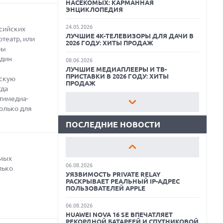
НАСЕКОМЫХ: КАРМАННАЯ
ЭНЦИКЛОПЕДИЯ
24.05.2026
сийских
ЛУЧШИЕ 4K-ТЕЛЕВИЗОРЫ ДЛЯ ДАЧИ В
театр, или
2026 ГОДУ: ХИТЫ ПРОДАЖ
06.08.2026
бы
MOOVE ПРИВЛЕКЛА $250 МЛН ЧТОБЫ
один
СТАТЬ КЛЮЧЕВЫМ ОПЕРАТОРОМ
08.06.2026
ИНДУСТРИИ РОБОТАКСИ
ЛУЧШИЕ МЕДИАПЛЕЕРЫ И ТВ-
ПРИСТАВКИ В 2026 ГОДУ: ХИТЫ
ескую
ПРОДАЖ
06.08.2026
гда
HUAWEI ПРЕДСТАВИЛА ПЛАНШЕТ
тимедиа-
MATEPAD PRO 2026 ТОЛЩИНОЙ 4,7 ММ И
22.05.2026
12" OLED МАТРИЦЕЙ
только для
ЛУЧШИЕ ПОРТАТИВНЫЕ КОНСОЛИ С
ВОЗМОЖНОСТЬЮ ПОДКЛЮЧЕНИЯ К
ТЕЛЕВИЗОРУ: ВЫБОР ZOOM
ПОСЛЕДНИЕ НОВОСТИ
06.08.2026
TROUVER ПРЕДСТАВИЛ НОВЫЕ
ТЕХНОЛОГИИ ВЛАЖНОЙ УБОРКИ И
11.06.2026
ЛИНЕЙКУ ТЕХНИКИ 2026 ГОДА
ВСЕГДА ПОД РУКОЙ: САМЫЕ ПОЛЕЗНЫЕ
ГАДЖЕТЫ И ПРИСПОСОБЛЕНИЯ ДЛЯ
амых
ДОМА
06.08.2026
лько
УЯЗВИМОСТЬ PRIVATE RELAY
РАСКРЫВАЕТ РЕАЛЬНЫЙ IP-АДРЕС
11.05.2026
ПОЛЬЗОВАТЕЛЕЙ APPLE
КАК БЕСПЛАТНО РЕДАКТИРОВАТЬ
ФОТОГРАФИИ С ПОМОЩЬЮ
НЕЙРОСЕТЕЙ: ЛУЧШИЕ ПРИЛОЖЕНИЯ И
06.08.2026
СЕРВИСЫ
HUAWEI NOVA 16 SE ВПЕЧАТЛЯЕТ
РЕКОРДНОЙ БАТАРЕЕЙ И СПУТНИКОВОЙ