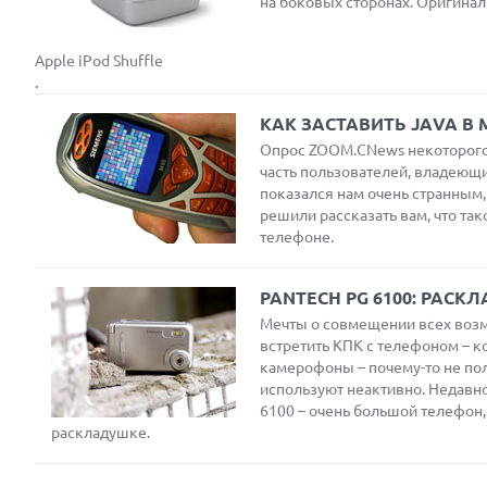
на боковых сторонах. Оригина
Apple iPod Shuffle
.
КАК ЗАСТАВИТЬ JАVA В
Опрос ZOOM.CNews некоторого
часть пользователей, владеющи
показался нам очень странным
решили рассказать вам, что так
телефоне.
PANTECH PG 6100: РАС
Мечты о совмещении всех возм
встретить КПК с телефоном – к
камерофоны – почему-то не по
используют неактивно. Недавн
6100 – очень большой телефон,
раскладушке.