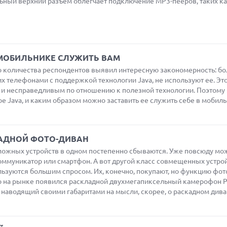
льный верхний разъем облегчает подключение МР3-пееров, таких к
 МОБИЛЬНИКЕ СЛУЖИТЬ ВАМ
 количества респондентов выявил интересную закономерность: б
х телефонами с поддержкой технологии Java, не используют ее. Эт
, и несправедливым по отношению к полезной технологии. Поэтому
ое Java, и каким образом можно заставить ее служить себе в мобил
КЛАДНОЙ ФОТО-ДИВАН
ожных устройств в одном постепенно сбываются. Уже повсюду мо
оммуникатор или смартфон. А вот другой класс совмещенных устрой
льзуются большим спросом. Их, конечно, покупают, но функцию фо
о на рынке появился раскладной двухмегапиксельный камерофон P
 наводящий своими габаритами на мысли, скорее, о раскадном дива