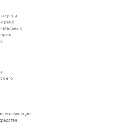
 и среди
к раз с
ечательных
торых
у,
ое
ся его
ые его функции
средства