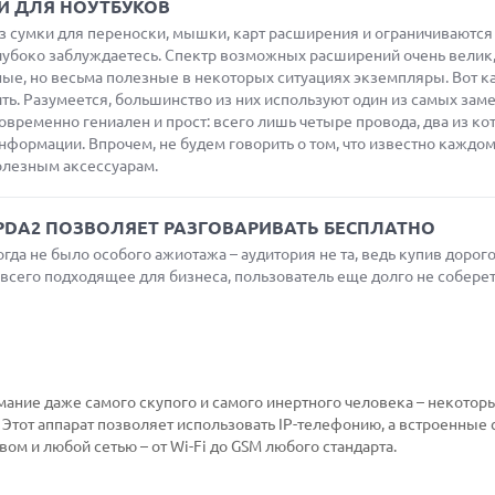
Й ДЛЯ НОУТБУКОВ
из сумки для переноски, мышки, карт расширения и ограничиваются
глубоко заблуждаетесь. Спектр возможных расширений очень велик,
ые, но весьма полезные в некоторых ситуациях экземпляры. Вот ка
ть. Разумеется, большинство из них используют один из самых зам
временно гениален и прост: всего лишь четыре провода, два из ко
нформации. Впрочем, не будем говорить о том, что известно каждом
олезным аксессуарам.
PDA2 ПОЗВОЛЯЕТ РАЗГОВАРИВАТЬ БЕСПЛАТНО
да не было особого ажиотажа – аудитория не та, ведь купив дорог
всего подходящее для бизнеса, пользователь еще долго не соберет
мание даже самого скупого и самого инертного человека – некотор
 Этот аппарат позволяет использовать IP-телефонию, а встроенные 
м и любой сетью – от Wi-Fi до GSM любого стандарта.