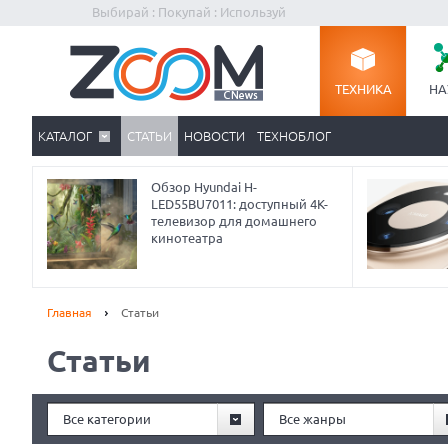
Выбирай : Покупай : Используй
ТЕХНИКА
НА
КАТАЛОГ
СТАТЬИ
НОВОСТИ
ТЕХНОБЛОГ
Обзор Hyundai H-
LED55BU7011: доступный 4K-
телевизор для домашнего
кинотеатра
Главная
Статьи
Статьи
Prev
Все категории
Все жанры