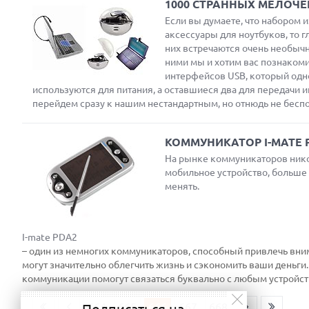
1000 СТРАННЫХ МЕЛОЧЕ
Если вы думаете, что набором 
аксессуары для ноутбуков, то 
них встречаются очень необычн
ними мы и хотим вас познакоми
интерфейсов USB, который одно
используются для питания, а оставшиеся два для передачи и
перейдем сразу к нашим нестандартным, но отнюдь не бесп
КОММУНИКАТОР I-MATE 
На рынке коммуникаторов никог
мобильное устройство, больше 
менять.
I-mate PDA2
– один из немногих коммуникаторов, способный привлечь вни
могут значительно облегчить жизнь и сэкономить ваши деньги.
коммуникации помогут связаться буквально с любым устройство
664
665
666
667
668