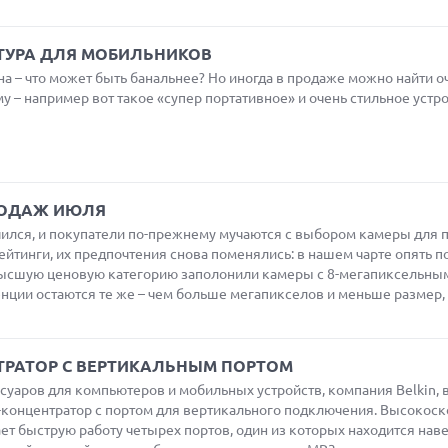
ИТУРА ДЛЯ МОБИЛЬНИКОВ
на – что может быть банальнее? Но иногда в продаже можно найти о
у – например вот такое «супер портативное» и очень стильное устро
РОДАЖ ИЮЛЯ
чился, и покупатели по-прежнему мучаются с выбором камеры для 
ейтинги, их предпочтения снова поменялись: в нашем чарте опять п
высшую ценовую категорию заполонили камеры с 8-мегапиксельны
нции остаются те же – чем больше мегапикселов и меньше размер, 
НТРАТОР С ВЕРТИКАЛЬНЫМ ПОРТОМ
суаров для компьютеров и мобильных устройств, компания Belkin, 
B-концентратор с портом для вертикального подключения. Высокос
т быструю работу четырех портов, один из которых находится наверх