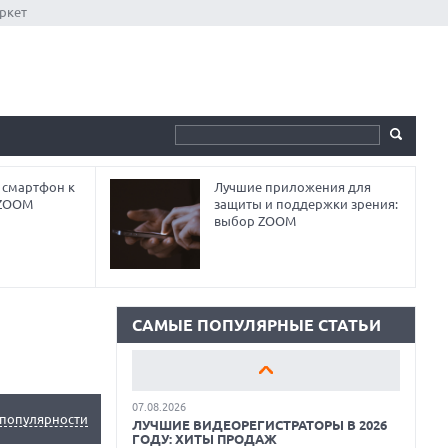
ркет
 смартфон к
Лучшие приложения для
18.06.2026
 ZOOM
защиты и поддержки зрения:
САМЫЕ ЛЕГКИЕ НОУТБУКИ С
выбор ZOOM
ДИСКРЕТНОЙ ГРАФИКОЙ: ВЫБОР ZOOM
01.06.2026
9 ПОЛЕЗНЫХ ГАДЖЕТОВ В
АВТОМОБИЛЬ ДЛЯ ПУТЕШЕСТВИЯ
ЛЕТОМ: ВЫБОР ZOOM
САМЫЕ ПОПУЛЯРНЫЕ СТАТЬИ
15.05.2026
ОБЗОР HUAWEI MATE 80 PRO: КАК СТАТЬ
ФЛАГМАНОМ В 2026 ГОДУ?
07.08.2026
популярности
ЛУЧШИЕ ВИДЕОРЕГИСТРАТОРЫ В 2026
ГОДУ: ХИТЫ ПРОДАЖ