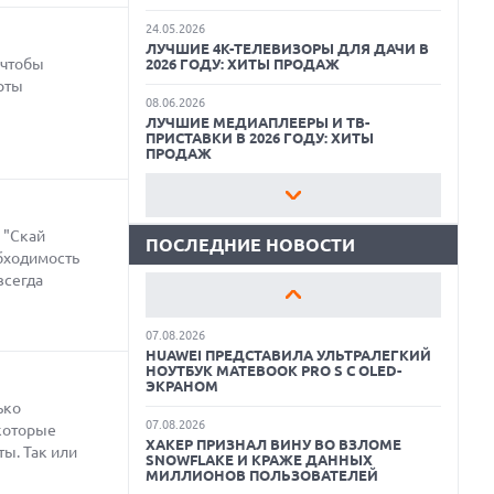
24.05.2026
ЛУЧШИЕ 4K-ТЕЛЕВИЗОРЫ ДЛЯ ДАЧИ В
 чтобы
2026 ГОДУ: ХИТЫ ПРОДАЖ
07.08.2026
рты
XENIUM ВЫПУСТИЛА КНОПОЧНЫЕ
СМАРТФОНЫ С ПОДДЕРЖКОЙ СЕТЕЙ 4G
08.06.2026
И ТЕХНОЛОГИЕЙ VOLTE
ЛУЧШИЕ МЕДИАПЛЕЕРЫ И ТВ-
ПРИСТАВКИ В 2026 ГОДУ: ХИТЫ
ПРОДАЖ
07.08.2026
ПРЕДСТАВЛЕНЫ НАУШНИКИ JBL С
СЕНСОРНЫМ ЭКРАНОМ НА КЕЙСЕ ДЛЯ
22.05.2026
УПРАВЛЕНИЯ МУЗЫКОЙ
ЛУЧШИЕ ПОРТАТИВНЫЕ КОНСОЛИ С
ВОЗМОЖНОСТЬЮ ПОДКЛЮЧЕНИЯ К
 "Скай
ТЕЛЕВИЗОРУ: ВЫБОР ZOOM
ПОСЛЕДНИЕ НОВОСТИ
07.08.2026
обходимость
GOOGLE ПЕРЕИМЕНОВЫВАЕТ
всегда
ФУНКЦИЮ ПОДСВЕТКИ КАМЕРЫ В
11.06.2026
СМАРТФОНАХ PIXEL 11 PRO
ВСЕГДА ПОД РУКОЙ: САМЫЕ ПОЛЕЗНЫЕ
ГАДЖЕТЫ И ПРИСПОСОБЛЕНИЯ ДЛЯ
ДОМА
07.08.2026
HUAWEI ПРЕДСТАВИЛА УЛЬТРАЛЕГКИЙ
НОУТБУК MATEBOOK PRO S С OLED-
11.05.2026
ЭКРАНОМ
КАК БЕСПЛАТНО РЕДАКТИРОВАТЬ
ФОТОГРАФИИ С ПОМОЩЬЮ
ько
НЕЙРОСЕТЕЙ: ЛУЧШИЕ ПРИЛОЖЕНИЯ И
07.08.2026
которые
СЕРВИСЫ
ХАКЕР ПРИЗНАЛ ВИНУ ВО ВЗЛОМЕ
ы. Так или
SNOWFLAKE И КРАЖЕ ДАННЫХ
МИЛЛИОНОВ ПОЛЬЗОВАТЕЛЕЙ
08.07.2026