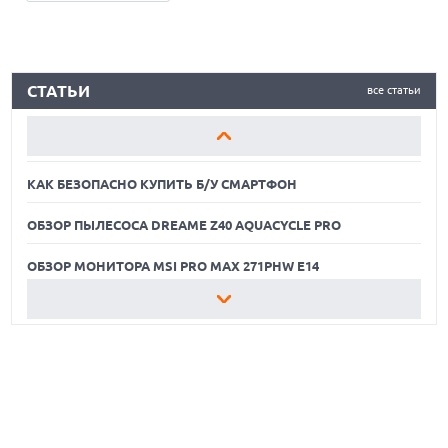
КАК БЕЗОПАСНО КУПИТЬ Б/У СМАРТФОН
СТАТЬИ
все статьи
ОБЗОР ПЫЛЕСОСА DREAME Z40 AQUACYCLE PRO
ОБЗОР МОНИТОРА MSI PRO MAX 271PHW E14
КАК БЕЗОПАСНО КУПИТЬ Б/У СМАРТФОН
ОБЗОР ПЫЛЕСОСА DREAME Z40 AQUACYCLE PRO
ОБЗОР МОНИТОРА MSI PRO MAX 271PHW E14
КАК БЕЗОПАСНО КУПИТЬ Б/У СМАРТФОН
ОБЗОР ПЫЛЕСОСА DREAME Z40 AQUACYCLE PRO
ОБЗОР МОНИТОРА MSI PRO MAX 271PHW E14